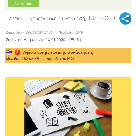
Erasmus+ Ενημερωτική Συνάντηση, 13/1/2020
Δημοσίευση:
06-12-2019 14:46
|
Προβολές:
1049
Σημαντική Ημερομηνία:
13-01-2020
[Έληξε]
Αφίσα ενημερωτικής συνάντησης
Mέγεθος: 192.62 KB :: Τύπος: Αρχείο PDF