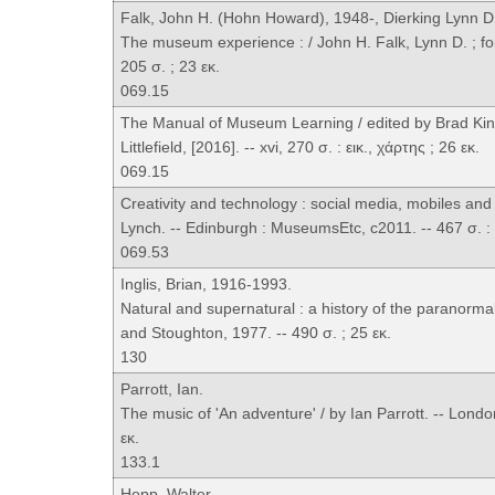
Falk, John H. (Hohn Howard), 1948-, Dierking Lynn D
The museum experience : / John H. Falk, Lynn D. ; for
205 σ. ; 23 εκ.
069.15
The Manual of Museum Learning / edited by Brad Kin
Littlefield, [2016]. -- xvi, 270 σ. : εικ., χάρτης ; 26 εκ.
069.15
Creativity and technology : social media, mobiles a
Lynch. -- Edinburgh : MuseumsEtc, c2011. -- 467 σ. : ε
069.53
Inglis, Brian, 1916-1993.
Natural and supernatural : a history of the paranormal
and Stoughton, 1977. -- 490 σ. ; 25 εκ.
130
Parrott, Ian.
The music of 'An adventure' / by Ian Parrott. -- Lond
εκ.
133.1
Hopp, Walter.