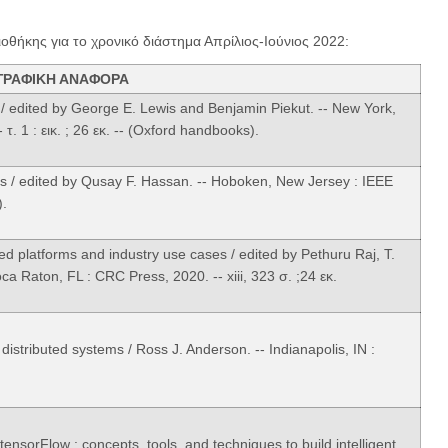
ιοθήκης για το χρονικό διάστημα Απρίλιος-Ιούνιος 2022:
ΓΡΑΦΙΚΗ ΑΝΑΦΟΡΑ
 / edited by George E. Lewis and Benjamin Piekut. -- New York,
 τ. 1 : εικ. ; 26 εκ. -- (Oxford handbooks).
ions / edited by Qusay F. Hassan. -- Hoboken, New Jersey : IEEE
).
ated platforms and industry use cases / edited by Pethuru Raj, T.
 Raton, FL : CRC Press, 2020. -- xiii, 323 σ. ;24 εκ.
distributed systems / Ross J. Anderson. -- Indianapolis, IN :
ensorFlow : concepts, tools, and techniques to build intelligent