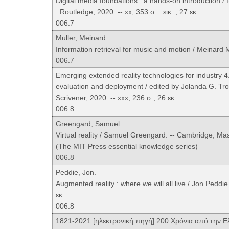
Digital media foundations : a hands-on introduction 
: Routledge, 2020. -- xx, 353 σ. : εικ. ; 27 εκ.
006.7
Muller, Meinard.
Information retrieval for music and motion / Meinard Mul
006.7
Emerging extended reality technologies for industry 4
evaluation and deployment / edited by Jolanda G. T
Scrivener, 2020. -- xxx, 236 σ., 26 εκ.
006.8
Greengard, Samuel.
Virtual reality / Samuel Greengard. -- Cambridge, Massa
(The MIT Press essential knowledge series)
006.8
Peddie, Jon.
Augmented reality : where we will all live / Jon Peddie.
εκ.
006.8
1821-2021 [ηλεκτρονική πηγή] 200 Χρόνια από την Ε