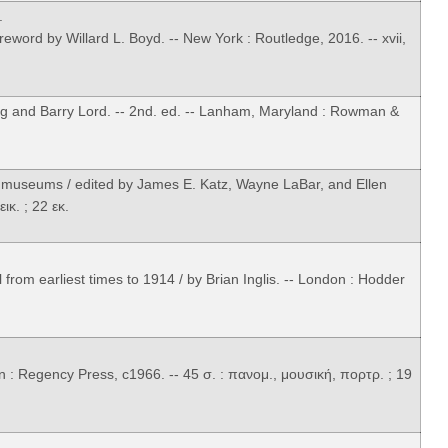
.
eword by Willard L. Boyd. -- New York : Routledge, 2016. -- xvii,
g and Barry Lord. -- 2nd. ed. -- Lanham, Maryland : Rowman &
nd museums / edited by James E. Katz, Wayne LaBar, and Ellen
ικ. ; 22 εκ.
 from earliest times to 1914 / by Brian Inglis. -- London : Hodder
on : Regency Press, c1966. -- 45 σ. : πανομ., μουσική, πορτρ. ; 19