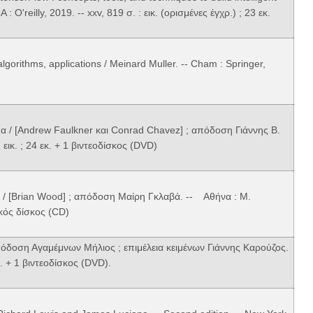
: O'reilly, 2019. -- xxv, 819 σ. : εικ. (ορισμένες έγχρ.) ; 23 εκ.
lgorithms, applications / Meinard Muller. -- Cham : Springer,
 / [Andrew Faulkner και Conrad Chavez] ; απόδοση Γιάννης Β.
 εικ. ; 24 εκ. + 1 βιντεοδίσκος (DVD)
α / [Brian Wood] ; απόδοση Μαίρη Γκλαβά. -- Αθήνα : Μ.
τικός δίσκος (CD)
όδοση Αγαμέμνων Μήλιος ; επιμέλεια κειμένων Γιάννης Καρούζος.
εκ. + 1 βιντεοδίσκος (DVD).