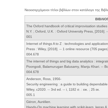
Νεοεισερχόμενοι τίτλοι βιβλίων στον κατάλογο της Βιβλ
ΒΙΒΛΙΟ
The Oxford handbook of critical improvisation studies
N.Y. ; Oxford, U.K. : Oxford University Press, [2016]. --
001
Internet of things A to Z : technologies and applicat
Press : Wiley, [2018]. -- 1 online resource (705 pages
004.678
The internet of things and big data analytics : integr
Poongodi, Balamurugan Balusamy, Manju Khari. -- Boca
004.678
Anderson, Ross, 1956-
Security engineering : a guide to building dependable 
Wiley, c2020. -- 3rd ed. -- i, 1182 σ. : εικ. ; 25 εκ.
005.1
Géron, Aurélien.
Hands-On machine learning with scikit-learn, keras & t