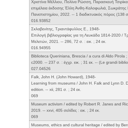
Χριστίνα Μέλλιου, Πολίνα Ρώσση, Παρασκευή Τσιρίκα
επιμέλεια έκδοσης Έλλη Άνθη-Καλοφωλιά, Σωκράτης Π
Πανεπιστημίου, 2022. -- 1 διαδικτυακός πόρος (138 σ
016.93852
Σκλαβενίτης, Τριαντάφυλλος Ε., 1948-
Επιλογή βιβλιογραφίας για τη Λευκάδα 1814-2020 / Τρ
Μελετών, 2021. -- 286, 72 σ. : εικ. ; 24 εκ.
016.94955
Biblioteca Queriniana, Brescia / a cura di Aldo Pirola ; 
c2000. -- 237 σ. : έγχρ. εικ. ; 31 εκ. -- (Le grandi biblio
027.04526
Falk, John H. (John Howard), 1948-
Learning from museums / John H. Falk and Lynn D. Die
edition. -- xii, 281 σ. ; 24 εκ.
069
Museum activism / edited by Robert R. Janes and Ric
2019. -- xxvi, 405 σελίδες : εικ. ; 24 εκ.
069
Museums, ethics and cultural heritage / edited by Ber