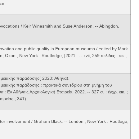
εκ.
ovocations / Keir Winesmith and Suse Anderson. -- Αbingdon,
novation and public quality in European museums / edited by Mark
 Oxon ; New York : Routledge, [2021]. -- xvii, 259 σελίδες : εικ. ;
νημειακής παράδοσης( 2020: Αθήνα).
νημειακής παράδοσης : πρακτικά συνεδρίου στη μνήμη του
 : Εν Αθήναις Αρχαιολογική Εταιρεία, 2022. -- 327 σ. : έγχρ. εικ. ;
αιρείας ; 341).
or involvement / Graham Black. -- London ; New York : Routlege,