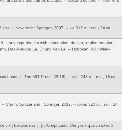
/ Richard Lewis and James Luciana. -- Second edition. -- New York
ler. -- New York : Springer, 2007. -- xv, 313 σ. : εικ. ; 24 εκ.
.0 : early experiences with conception, design, implementation,
romp, Dac-Nhuong Le, Chung Van Le. -- Hoboken, NJ : Wiley-
chusetts : The MIT Press, [2019]. -- xviii, 243 σ. : εικ. ; 18 εκ. --
 -- Cham, Switzerland : Springer, 2017. -- xxxiii, 323 σ. : εικ. ; 24
λληνική Επανάσταση : βιβλιογραφικός Οδηγός / έρευνα υλικού