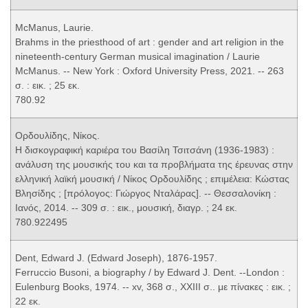
McManus, Laurie.
Brahms in the priesthood of art : gender and art religion in the
nineteenth-century German musical imagination / Laurie
McManus. -- New York : Oxford University Press, 2021. -- 263
σ. : εικ. ; 25 εκ.
780.92
Ορδουλίδης, Νίκος.
Η δισκογραφική καριέρα του Βασίλη Τσιτσάνη (1936-1983) :
ανάλυση της μουσικής του και τα προβλήματα της έρευνας στην
ελληνική λαϊκή μουσική / Νίκος Ορδουλίδης ; επιμέλεια: Κώστας
Βλησίδης ; [πρόλογος: Γιώργος Νταλάρας]. -- Θεσσαλονίκη :
Ιανός, 2014. -- 309 σ. : εικ., μουσική, διαγρ. ; 24 εκ.
780.922495
Dent, Edward J. (Edward Joseph), 1876-1957.
Ferruccio Busoni, a biography / by Edward J. Dent. --London :
Eulenburg Books, 1974. -- xv, 368 σ., XXIII σ.. με πίνακες : εικ. ;
22 εκ.