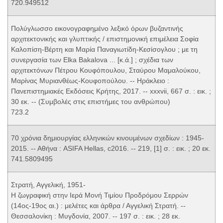
720.949512
Πολύγλωσσο εικονογραφημένο λεξικό όρων βυζαντινής
αρχιτεκτονικής και γλυπτικής / επιστημονική επιμέλεια Σοφία
Καλοπίση-Βέρτη και Μαρία Παναγιωτίδη-Κεσίσογλου ; με τη
συνεργασία των Elka Bakalova ... [κ.ά.] ; σχέδια των
αρχιτεκτόνων Πέτρου Κουφόπουλου, Σταύρου Μαμαλούκου,
Μαρίνας Μυριανθέως-Κουφοπούλου. -- Ηράκλειο :
Πανεπιστημιακές Εκδόσεις Κρήτης, 2017. -- xxxvii, 667 σ. : εικ. ;
30 εκ. -- (Συμβολές στις επιστήμες του ανθρώπου)
723.2
70 χρόνια δημιουργίας ελληνικών κινουμένων σχεδίων : 1945-
2015. -- Αθήνα : ASIFA Hellas, c2016. -- 219, [1] σ. : εικ. ; 20 εκ.
741.5809495
Στρατή, Αγγελική, 1951-
Η ζωγραφική στην Ιερά Μονή Τιμίου Προδρόμου Σερρών
(14ος-19ος αι.) : μελέτες και άρθρα / Αγγελική Στρατή. --
Θεσσαλονίκη : Μυγδονία, 2007. -- 197 σ. : εικ. ; 28 εκ.