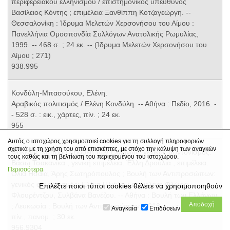
περιφερειακού ελληνισμού / επιστημονικός υπεύθυνος
Βασίλειος Κόντης ; επιμέλεια Ξανθίππη Κοτζαγεώργη. --
Θεσσαλονίκη : Ίδρυμα Μελετών Χερσονήσου του Αίμου :
Πανελλήνια Ομοσπονδία Συλλόγων Ανατολικής Ρωμυλίας,
1999. -- 468 σ. ; 24 εκ. -- (Ίδρυμα Μελετών Χερσονήσου του
Αίμου ; 271)
938.995
Κονδύλη-Μπασούκου, Ελένη.
Αραβικός πολιτισμός / Ελένη Κονδύλη. -- Αθήνα : Πεδίο, 2016. -
- 528 σ. : εικ., χάρτες, πίν. ; 24 εκ.
955
Αυτός ο ιστοχώρος χρησιμοποιεί cookies για τη συλλογή πληροφοριών
σχετικά με τη χρήση του από επισκέπτες, με στόχο την κάλυψη των αναγκών
Φάκελος Κύπρου / Βουλή των Ελλήνων: γενικός συντονισμός:
τους καθώς και τη βελτίωση του περιεχομένου του ιστοχώρου.
Βάσω Τσακανίκα ; γενική επιμέλεια: Έλλη Δρούλια ; επιμέλεια:
Περισσότερα
Όλια Ησαΐα, Άρης Σωτηρόπουλος ; Βουλή των Αντιπροσώπων:
γενικός συντονισμός: Ελένη Ηλιάδη ; επιμέλεια: Φλώρα
Επιλέξτε ποιοι τύποι cookies θέλετε να χρησιμοποιηθούν
Φλουρέντζου, Συλβάνα Βανέζου. -- Αθήνα : Βουλή των Ελλήνων
; Λευκωσία : Βουλή των Αντιπροσώπων, 2018. -- - τ. : χάρτ.,
Αναγκαία
Επιδόσεων
πίν., πανομ. ; 30 εκ.
956.9304