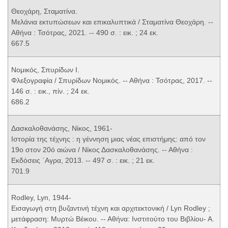
Θεοχάρη, Σταματίνα.
Μελάνια εκτυπώσεων και επικαλυπτικά / Σταματίνα Θεοχάρη. --
Αθήνα : Τσότρας, 2021. -- 490 σ. : εικ. ; 24 εκ.
667.5
Νομικός, Σπυρίδων Ι.
Φλεξογραφία / Σπυρίδων Νομικός. -- Αθήνα : Τσότρας, 2017. --
146 σ. : εικ., πίν. ; 24 εκ.
686.2
Δασκαλοθανάσης, Νίκος, 1961-
Ιστορία της τέχνης : η γέννηση μιας νέας επιστήμης: από τον
19ο στον 20ό αιώνα / Νίκος Δασκαλοθανάσης. -- Αθήνα :
Εκδόσεις ΄Αγρα, 2013. -- 497 σ. : εικ. ; 21 εκ.
701.9
Rodley, Lyn, 1944-
Εισαγωγή στη βυζαντινή τέχνη και αρχιτεκτονική / Lyn Rodley ;
μετάφραση: Μυρτώ Βέικου. -- Αθήνα: Ινστιτούτο του Βιβλίου- Α.