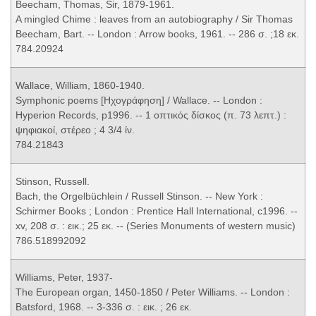
Beecham, Thomas, Sir, 1879-1961.
A mingled Chime : leaves from an autobiography / Sir Thomas
Beecham, Bart. -- London : Arrow books, 1961. -- 286 σ. ;18 εκ.
784.20924
Wallace, William, 1860-1940.
Symphonic poems [Ηχογράφηση] / Wallace. -- London :
Hyperion Records, p1996. -- 1 οπτικός δίσκος (π. 73 λεπτ.) :
ψηφιακοί, στέρεο ; 4 3/4 ίν.
784.21843
Stinson, Russell.
Bach, the Orgelbüchlein / Russell Stinson. -- New York :
Schirmer Books ; London : Prentice Hall International, c1996. --
xv, 208 σ. : εικ.; 25 εκ. -- (Series Monuments of western music)
786.518992092
Williams, Peter, 1937-
The European organ, 1450-1850 / Peter Williams. -- London :
Batsford, 1968. -- 3-336 σ. : εικ. ; 26 εκ.