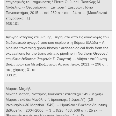
επιγραφικές του σημειώσεις / Pierre O. Juhel, Παντελής Μ.
Νίγδελης. -- Θεσσαλονίκη : Επιτροπή Ερευνών : Ιόνιο
Πανεπιστήμιο, 2015. -- xxi, 252 σ. : εικ. ; 24 εκ. -- (Μακεδονικά
επιγραφικά ; 1)
938.101
Αγωγός ιστορίας και μνήμης : ευρήματα από τις ανασκαφές του
διαδριατικού αγωγού φυσικού αερίου στη Βόρεια Ελλάδα = A
pipeline traversing greek history : archaeological finds from the
excavations for the trans adriatic pipeline in Northern Greece /
επιμέλεια έκδοσης: Στεφανία Σ. Σκαρτσή. -- Αθήνα : Διεύθυνση
Βυζαντινών και Μεταβυζαντινών Αρχαιοτήτων, 2021. -- 296 σ. :
εικ., χάρτες ; 31 εκ.
938.21
Μαράς, Μιχαήλ.
Μιχαήλ Μαράς, Νοτάριος Χάνδακα : κατάστιχο 149 / Μιχαήλ
Μαράς ; εκδίδει Μανόλης Γ. Δρακάκης. (τόμος Α΄), (16
Ιανουαρίου-30 Μαρτίου 1549). -- Ηράκλειο : Βικελαία Δημοτική
Βιβλιοθήκη, 2004-2006. -- 3 τ. (525, 463, 508 σ.) ; 25 εκ. --
(Βενετικές πηγές της Κρητικής Ιστορίας ; 2, 4, 5)