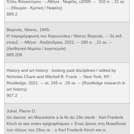
Έλλη Φιλοκύπρου. -- Αθήνα : Νεφέλη, c2009. -- 310 σ. ; 21 εκ.
-- (Θεωρία - Κριτική / Νεφέλη)
889.2
Βαγενάς, Νάσος, 1945-
Η παραμόρφωση του Καρυωτάκη / Νάσος Βαγενάς. -- 3η έκδ.
επαυξ. -- Αθήνα : Αλεξάνδρεια, 2021. -- 180 σ. ; 21 εκ. --
(Αισθητικά θέματα / λογοτεχνία)
889.209
History and art history : looking past disciplines / edited by
Nicholas Chare and Mitchell B. Frank. -- New York, NY :
Routledge, 2021. -- xii, 245 σ. ;26 εκ. -- (Routledge research in
art history)
907.2
Juhel, Pierre O.
Un danois en Macedoine a la fin du 19e siecle : Karl Frederik
Kinch et ses notes epigraphiques = Ένας Δανός στη Μακεδονία
του τέλους του 19ου αι. : ο Karl Frederik Kinch και οι