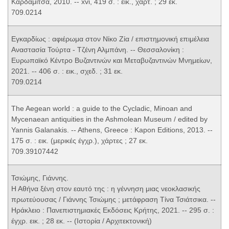
Καρδαμίτσα, 2010. -- xvi, 419 σ. : εικ., χάρτ. ; 29 εκ.
709.0214
Εγκαρδίως : αφιέρωμα στον Νίκο Ζία / επιστημονική επιμέλεια
Αναστασία Τούρτα - Τζένη Αλμπάνη. -- Θεσσαλονίκη :
Ευρωπαϊκό Κέντρο Βυζαντινών και Μεταβυζαντινών Μνημείων,
2021. -- 406 σ. : εικ., σχεδ. ; 31 εκ.
709.0214
The Aegean world : a guide to the Cycladic, Minoan and
Mycenaean antiquities in the Ashmolean Museum / edited by
Yannis Galanakis. -- Athens, Greece : Kapon Editions, 2013. --
175 σ. : εικ. (μερικές έγχρ.), χάρτες ; 27 εκ.
709.39107442
Τσιώμης, Γιάννης.
Η Αθήνα ξένη στον εαυτό της : η γέννηση μιας νεοκλασικής
πρωτεύουσας / Γιάννης Τσιώμης ; μετάφραση Τίνα Τσιάτσικα. --
Ηράκλειο : Πανεπιστημιακές Εκδόσεις Κρήτης, 2021. -- 295 σ. :
έγχρ. εικ. ; 28 εκ. -- (Ιστορία / Αρχιτεκτονική)