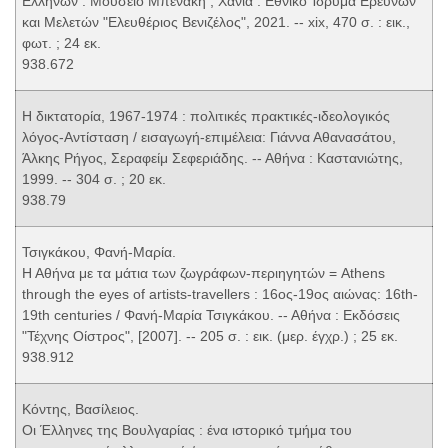
Ελλήνων : Μουσείο Μπενάκη ; Χανιά : Εθνικό Ίδρυμα Ερευνών
και Μελετών "Ελευθέριος Βενιζέλος", 2021. -- xix, 470 σ. : εικ.,
φωτ. ; 24 εκ.
938.672
Η δικτατορία, 1967-1974 : πολιτικές πρακτικές-ιδεολογικός
λόγος-Αντίσταση / εισαγωγή-επιμέλεια: Γιάννα Αθανασάτου,
Άλκης Ρήγος, Σεραφείμ Σεφεριάδης. -- Αθήνα : Καστανιώτης,
1999. -- 304 σ. ; 20 εκ.
938.79
Τσιγκάκου, Φανή-Μαρία.
Η Αθήνα με τα μάτια των ζωγράφων-περιηγητών = Athens
through the eyes of artists-travellers : 16ος-19ος αιώνας: 16th-
19th centuries / Φανή-Μαρία Τσιγκάκου. -- Αθήνα : Εκδόσεις
"Τέχνης Οίστρος", [2007]. -- 205 σ. : εικ. (μερ. έγχρ.) ; 25 εκ.
938.912
Κόντης, Βασίλειος.
Οι Έλληνες της Βουλγαρίας : ένα ιστορικό τμήμα του