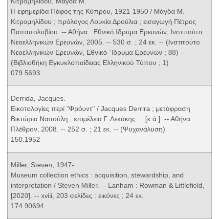
Κιτρομηλίδου, Μάγδα Μ.
Η εφημερίδα Πάφος της Κύπρου, 1921-1950 / Μάγδα Μ.
Κιτρομηλίδου ; πρόλογος Λουκία Δρούλια ; εισαγωγή Πέτρος
Παπαπολυβίου. -- Αθήνα : Εθνικό Ιδρυμα Ερευνών, Ινστιτούτο
Νεοελληνικών Ερευνών, 2005. -- 530 σ. ; 24 εκ. -- (Ινστιτούτο
Νεοελληνικών Ερευνών, Εθνικό ΄Ιδρυμα Ερευνών ; 88) --
(Βιβλιοθήκη Εγκυκλοπαίδειας Ελληνικού Τύπου ; 1)
079.5693
Derrida, Jacques.
Εικοτολογίες περί "Φρόυντ" / Jacques Derrira ; μετάφραση
Βικτώρια Νασούλη ; επιμέλεια Γ. Λεκάκης ... [κ.ά.]. -- Αθήνα :
Πλέθρον, 2008. -- 252 σ. ; 21 εκ. -- (Ψυχανάλυση)
150.1952
Miller, Steven, 1947-
Museum collection ethics : acquisition, stewardship, and
interpretation / Steven Miller. -- Lanham : Rowman & Littlefield,
[2020]. -- xviii, 203 σελίδες : εικόνες ; 24 εκ.
174.90694