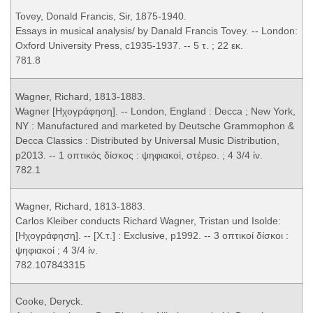
Tovey, Donald Francis, Sir, 1875-1940.
Essays in musical analysis/ by Danald Francis Tovey. -- London:
Oxford University Press, c1935-1937. -- 5 τ. ; 22 εκ.
781.8
Wagner, Richard, 1813-1883.
Wagner [Ηχογράφηση]. -- London, England : Decca ; New York,
NY : Manufactured and marketed by Deutsche Grammophon &
Decca Classics : Distributed by Universal Music Distribution,
p2013. -- 1 οπτικός δίσκος : ψηφιακοί, στέρεο. ; 4 3/4 ίν.
782.1
Wagner, Richard, 1813-1883.
Carlos Kleiber conducts Richard Wagner, Tristan und Isolde:
[Ηχογράφηση]. -- [Χ.τ.] : Exclusive, p1992. -- 3 οπτικοί δίσκοι :
ψηφιακοί ; 4 3/4 ίν.
782.107843315
Cooke, Deryck.