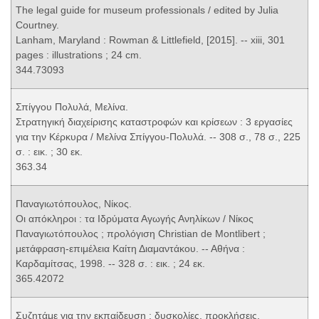
The legal guide for museum professionals / edited by Julia
Courtney.
Lanham, Maryland : Rowman & Littlefield, [2015]. -- xiii, 301
pages : illustrations ; 24 cm.
344.73093
Σπίγγου Πολυλά, Μελίνα.
Στρατηγική διαχείρισης καταστροφών και κρίσεων : 3 εργασίες
για την Κέρκυρα / Μελίνα Σπίγγου-Πολυλά. -- 308 σ., 78 σ., 225
σ. : εικ. ; 30 εκ.
363.34
Παναγιωτόπουλος, Νίκος.
Οι απόκληροι : τα Ιδρύματα Αγωγής Ανηλίκων / Νίκος
Παναγιωτόπουλος ; προλόγιση Christian de Montlibert ;
μετάφραση-επιμέλεια Καίτη Διαμαντάκου. -- Αθήνα :
Καρδαμίτσας, 1998. -- 328 σ. : εικ. ; 24 εκ.
365.42072
Συζητάμε για την εκπαίδευση : δυσκολίες, προκλήσεις,