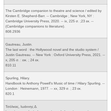
The Cambridge companion to theatre and science / edited by
Kirsten E. Shepherd-Barr. -- Cambridge ; New York, NY :
Cambridge University Press, 2020. -- ix, 225 σ. ;23 εκ. --
(Cambridge companions to literature).
808.2936
Gautreau, Justin.
The last word : the Hollywood novel and the studio system /
Justin Gautreau. -- New York : Oxford University Press, 2021. --
x, 205 σ. : εικ. ; 24 εκ.
810.11
Spurling, Hilary.
Handbook to Anthony Powell's Music of time / Hilary Spurling. --
London : Heinemann, 1977. -- xx, 329 σ. ; 23 εκ.
820.1
Τσόλκας, Ιωάννης Δ.