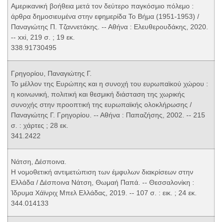
Αμερικανική βοήθεια μετά τον δεύτερο παγκόσμιο πόλεμο :
άρθρα δημοσιευμένα στην εφημερίδα Το Βήμα (1951-1953) /
Παναγιώτης Π. Τζαννετάκης. -- Αθήνα : Ελευθερουδάκης, 2020.
-- xxi, 219 σ. ; 19 εκ.
338.91730495
Γρηγορίου, Παναγιώτης Γ.
Το μέλλον της Ευρώπης και η συνοχή του ευρωπαϊκού χώρου :
η κοινωνική, πολιτική και θεσμική διάσταση της χωρικής
συνοχής στην προοπτική της ευρωπαϊκής ολοκλήρωσης /
Παναγιώτης Γ. Γρηγορίου. -- Αθήνα : Παπαζήσης, 2002. -- 215
σ. : χάρτες ; 28 εκ.
341.2422
Νάτση, Δέσποινα.
Η νομοθετική αντιμετώπιση των έμφυλων διακρίσεων στην
Ελλάδα / Δέσποινα Νάτση, Θωμαή Παπά. -- Θεσσαλονίκη :
Ίδρυμα Χάϊνριχ Μπελ Ελλάδας, 2019. -- 107 σ. : εικ. ; 24 εκ.
344.014133