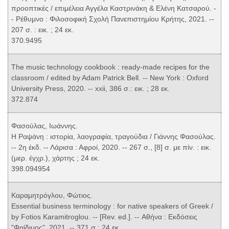
προοπτικές / επιμέλεια Αγγέλα Καστρινάκη & Ελένη Κατσαρού. -
- Ρέθυμνο : Φιλοσοφική Σχολή Πανεπιστημίου Κρήτης, 2021. --
207 σ. : εικ. ; 24 εκ.
370.9495
The music technology cookbook : ready-made recipes for the
classroom / edited by Adam Patrick Bell. -- New York : Oxford
University Press, 2020. -- xxii, 386 σ.: εικ. ; 28 εκ.
372.874
Φασούλας, Ιωάννης.
Η Ραψάνη : ιστορία, λαογραφία, τραγούδια / Γιάννης Φασούλας.
-- 2η έκδ. -- Λάρισα : Αφροί, 2020. -- 267 σ., [8] σ. με πίν. : εικ.
(μερ. έγχρ.), χάρτης ; 24 εκ.
398.094954
Καραμητρόγλου, Φώτιος.
Essential business terminology : for native speakers of Greek /
by Fotios Karamitroglou. -- [Rev. ed.]. -- Αθήνα : Εκδόσεις
"Φαίδιμος", 2021. -- 371 σ.; 24 εκ.