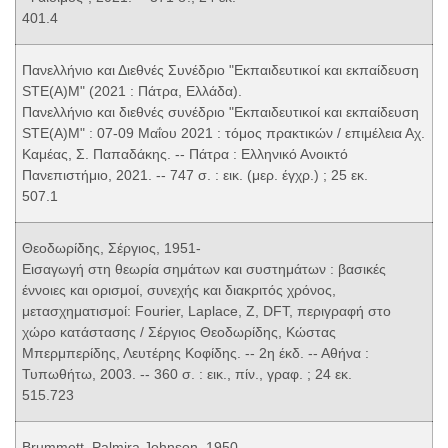
401.4
Πανελλήνιο και Διεθνές Συνέδριο "Εκπαιδευτικοί και εκπαίδευση
STE(A)M" (2021 : Πάτρα, Ελλάδα).
Πανελλήνιο και διεθνές συνέδριο "Εκπαιδευτικοί και εκπαίδευση
STE(A)M" : 07-09 Μαΐου 2021 : τόμος πρακτικών / επιμέλεια Αχ.
Καμέας, Σ. Παπαδάκης. -- Πάτρα : Ελληνικό Ανοικτό
Πανεπιστήμιο, 2021. -- 747 σ. : εικ. (μερ. έγχρ.) ; 25 εκ.
507.1
Θεοδωρίδης, Σέργιος, 1951-
Εισαγωγή στη θεωρία σημάτων και συστημάτων : βασικές
έννοιες και ορισμοί, συνεχής και διακριτός χρόνος,
μετασχηματισμοί: Fourier, Laplace, Z, DFT, περιγραφή στο
χώρο κατάστασης / Σέργιος Θεοδωρίδης, Κώστας
Μπερμπερίδης, Λευτέρης Κοφίδης. -- 2η έκδ. -- Αθήνα :
Τυπωθήτω, 2003. -- 360 σ. : εικ., πίν., γραφ. ; 24 εκ.
515.723
Brummett, Palmira Johnson, 1950-