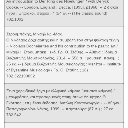
An introduction to Der Ring des Nibelungen / with Deryck
Cooke. -- London, England : Decca, [1995], p1968. -- 2 δίσκοι
ήχου : ψηφιακοί, στέρεο ; 4 3/4 ίν. -- (The classic sound)
782.1092
Στρουμπάκης, Μιχαήλ Ιω.-Μακ.
Ο Νικόλαος Δοχειαρίτης και η συμβολή του στην ψαλτική τέχνη
= Nicolaos Docheiarites and his contribution to the psaltic art /
Μιχαήλ Ι. Στρουμπάκη ; εκδ. Γρ. Θ. Στάθης. -- Αθήνα : Ίδρυμα
Βυζαντινής Μουσικολογίας, 2014. -- 558 σ. : μουσική, πανομ. ;
25 εκ. -- (Ιδρυμα Βυζαντινής Μουσικολογίας : Μελέται = Institute
of Byzantine Musicology / Γρ. Θ. Στάθης ; 18)
782.322190092
Ξένα χορωδιακά έργα με ελληνικό κείμενο [μουσικό κείμενο] /
μεταφράσεις και προσαρμογές ποιημάτων: Δημήτρης Θ.
Γκότσης ; επιμέλεια έκδοσης: Αντώνη Κοντογεωργίου. -- Αθήνα :
Παπαγρηγορίου-Νάκας, 1999. -- παρτιτούρα (87 σ.) ; 27 εκ.
782.542