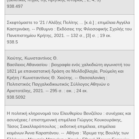
938.497
Σκεφτόμαστε το '21 / Αλέξης Πολίτης ... [κ.ά.] ; επιμέλεια Αγγέλα
Καστρινάκη. -- Ρέθυμνο : Εκδόσεις της Φιλοσοφικής Σχολής του
Πανεπιστημίου Κρήτης, 2021. -- 132 σ., [3] σ. ; 19 εκ.
938.5
Χιούτης, Κωνσταντίνος Θ.
Βασίλειος Αθανασίου : βιογραφία ενός χαλκιδιώτη αγωνιστή του
1821 με επαναστατική δράση σε Μολδοβλαχία, Ρούμελη και
Κρήτη / Κωνσταντίνος Θ. Χιούτης. -- Θεσσαλονίκη :
Πολιτιστικός Παγχαλκιδικιωτικός Σύλλογος Αθηνών ο
Αριστοτέλης, 2021. -- 295 σ. : εικ. ; 24 εκ.
938.5092
Η πολιτική κληρονομιά του Ελευθερίου Βενιζέλου : συνέχειες και
ασυνέχειες / επιστημονική επιμέλεια Γιώργος Κουκουράκης,
Τάσος Σακελλαρόπουλος ; εκδοτική επιμέλεια, επιμέλεια
κειμένων Άννα Καραπάνου. -- Αθήνα : Ίδρυμα της Βουλής των