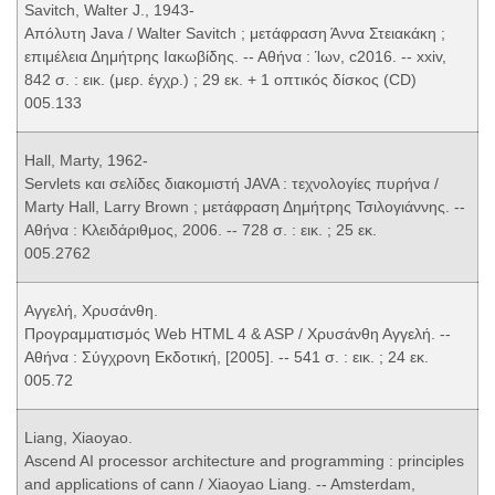
Savitch, Walter J., 1943-
Απόλυτη Java / Walter Savitch ; μετάφραση Άννα Στειακάκη ;
επιμέλεια Δημήτρης Ιακωβίδης. -- Αθήνα : Ίων, c2016. -- xxiv,
842 σ. : εικ. (μερ. έγχρ.) ; 29 εκ. + 1 οπτικός δίσκος (CD)
005.133
Hall, Marty, 1962-
Servlets και σελίδες διακομιστή JAVA : τεχνολογίες πυρήνα /
Marty Hall, Larry Brown ; μετάφραση Δημήτρης Τσιλογιάννης. --
Αθήνα : Κλειδάριθμος, 2006. -- 728 σ. : εικ. ; 25 εκ.
005.2762
Αγγελή, Χρυσάνθη.
Προγραμματισμός Web HTML 4 & ASP / Χρυσάνθη Αγγελή. --
Αθήνα : Σύγχρονη Εκδοτική, [2005]. -- 541 σ. : εικ. ; 24 εκ.
005.72
Liang, Xiaoyao.
Ascend AI processor architecture and programming : principles
and applications of cann / Xiaoyao Liang. -- Amsterdam,