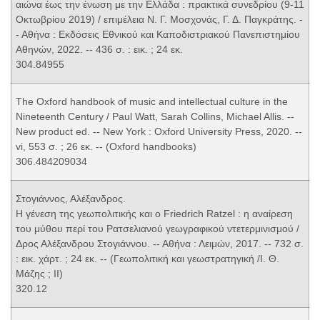
αιώνα έως την ένωση με την Ελλάδα : πρακτικά συνεδρίου (9-11
Οκτωβρίου 2019) / επιμέλεια Ν. Γ. Μοσχονάς, Γ. Δ. Παγκράτης. -
- Αθήνα : Εκδόσεις Εθνικού και Καποδιστριακού Πανεπιστημίου
Αθηνών, 2022. -- 436 σ. : εικ. ; 24 εκ.
304.84955
The Oxford handbook of music and intellectual culture in the
Nineteenth Century / Paul Watt, Sarah Collins, Michael Allis. --
New product ed. -- New York : Oxford University Press, 2020. --
vi, 553 σ. ; 26 εκ. -- (Oxford handbooks)
306.484209034
Στογιάννος, Αλέξανδρος.
Η γένεση της γεωπολιτικής και ο Friedrich Ratzel : η αναίρεση
του μύθου περί του Ρατσελιανού γεωγραφικού ντετερμινισμού /
Δρος Αλέξανδρου Στογιάννου. -- Αθήνα : Λειμών, 2017. -- 732 σ.
: εικ. χάρτ. ; 24 εκ. -- (Γεωπολιτική και γεωστρατηγική /Ι. Θ.
Μάζης ; II)
320.12