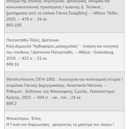
Ιστορία της ιταλικής λογοτεχνίας: φιλολογική, ιστορική και
κοινωνικοπολιτική προσέγγιση / Ιωάννης Δ. Τσόλκας ;
[μετάφραση από τα ιταλικά Γιάννα Σκαρβέλη]. -- Αθήνα: Πεδίο,
2015. -- 478 σ. : 24 εκ.
850.109
Παπαστάθη-Τέλλη, Δέσποινα.
Κική Δημουλά "Αχθοφόρος μελαγχολίας" : ποίηση και ποιητική
του πένθους / Δέσποινα Παπαστάθη. -- Αθήνα : Gutenberg,
2018. -- 422 σ. ; 21 εκ.
889.16
Μεταπολίτευση 1974-1981 : λογοτεχνία και πολιτισμική ιστορία /
επιμέλεια Γιάννης Δημητρακάκης, Αναστασία Νάτσινα. --
Ρέθυμνο : Εκδόσεις της Φιλοσοφικής Σχολής, Πανεπιστήμιο
Κρήτης, 2021. -- 504 σ. : εικ., πίν. ; 24 εκ.
889.2
Φιλοκύπρου, Έλλη.
Η Γενιά του Καρυωτάκη : φεύγοντας τη μάστιγα του λόγου /