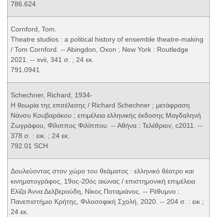
786.624
Cornford, Tom.
Theatre studios : a political history of ensemble theatre-making
/ Tom Cornford. -- Abingdon, Oxon ; New York : Routledge
2021. -- xvii, 341 σ. ; 24 εκ.
791.0941
Schechner, Richard, 1934-
Η θεωρία της επιτέλεσης / Richard Schechner ; μετάφραση
Νάνσυ Κουβαράκου ; επιμέλεια ελληνικής έκδοσης Μαγδαληνή
Ζωγράφου, Φίλιππος Φιλίππου. -- Αθήνα : Τελέθριον, c2011. --
378 σ. : εικ. ; 24 εκ.
792.01 SCH
Δουλεύοντας στον χώρο του θεάματος : ελληνικό θέατρο και
κινηματογράφος, 19ος-20ός αιώνας / επιστημονική επιμέλεια
Ελίζα Άννα Δελβερούδη, Νίκος Ποταμιάνος. -- Ρέθυμνο :
Πανεπιστήμιο Κρήτης, Φιλοσοφική Σχολή, 2020. -- 204 σ. : εικ ;
24 εκ.