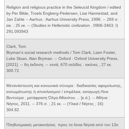
Religion and religious practice in the Seleucid Kingdom / edited
by Per Bilde, Troels Engberg-Pedersen, Lise Hannestad, and
Jan Zahle -- Aarhus : Aarhus University Press, 1996. -- 269 σ. :
εικ. ; 25 εκ. -- (Studies in Hellenistic civilization , 0906-3463; I)
291.093943
Clark, Tom.
Bryman's social research methods / Tom Clark, Liam Foster,
Luke Sloan, Alan Bryman. -- Oxford : Oxford University Press,
[2021]. -- 6η έκδοση. -- xxviii, 670 σελίδες : εικόνες ; 27 εκ.
300.72
Μετανάστευση και κοινωνικά σύνορα : διαδικασίες αφομοίωσης,
ενσωμάτωσης ή αποκλεισμού / επιμέλεια, εισαγωγή Λίνα
Βεντούρα ; μετάφραση Όλγα Αθανίτου ... [κ.ά.]. -- Αθήνα :
Νήσος, 2011. -- 376 σ. ; 21 εκ. -- (Υλικά / Νήσος ; 16)
304.82
Πληθυσμιακές μετακινήσεις προς τα Ιόνια Νησιά από τον 13ο