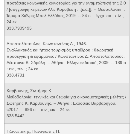
προτάσεις κοινωνικής καινοτομίας για την αντιμετώπισή της 2.0
/ [συγγραφή κειμένων Αλίς Κοροβέση ...[κ.ά.]]. -- Θεσσαλονίκη :
Ίδρυμα Χάϊνριχ Μπελ Ελλάδας, 2019. -- 84 σ. : έγχρ. εικ., πίν. ;
24 εκ.
333.7909495
Αποστολόπουλος, Κωνσταντίνος Δ., 1946-
Εναλλακτικός και ήπιος τουρισμός υπαίθρου : θεωρητική
προσέγγιση & εφαρμογές / Κωνσταντίνος Δ. Αποστολόπουλος,
Δέσποινα Β. Σδράλη. -- Αθήνα : Ελληνοεκδοτική, 2009. -- 189 σ.
: εικ., πίν. ; 24 εκ.
338.4791
Καρβούνης, Σωτήρης Κ.
Μεθοδολογία, τεχνικές και θεωρία για οικονομοτεχνικές μελέτες /
Σωτήρης Κ. Καρβούνης. -- Αθήνα : Εκδόσεις Βαρβαρήγου,
c2017. -- 896 σ. : πιν., εικ. ; 24 εκ.
338.5442
Τζαννετάκης, Παναγιώτης Π.