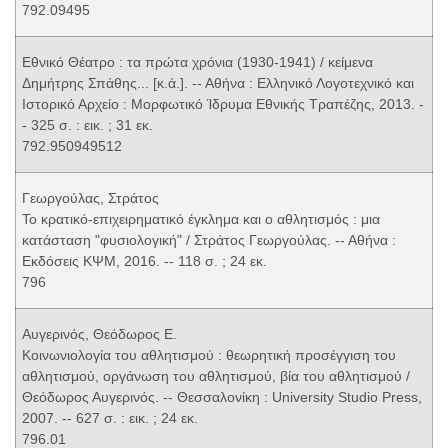
792.09495
Εθνικό Θέατρο : τα πρώτα χρόνια (1930-1941) / κείμενα
Δημήτρης Σπάθης... [κ.ά.]. -- Αθήνα : Ελληνικό Λογοτεχνικό και
Ιστορικό Αρχείο : Μορφωτικό Ίδρυμα Εθνικής Τραπέζης, 2013. -
- 325 σ. : εικ. ; 31 εκ.
792.950949512
Γεωργούλας, Στράτος
Το κρατικό-επιχειρηματικό έγκλημα και ο αθλητισμός : μια
κατάσταση "φυσιολογική" / Στράτος Γεωργούλας. -- Αθήνα :
Εκδόσεις ΚΨΜ, 2016. -- 118 σ. ; 24 εκ.
796
Αυγερινός, Θεόδωρος Ε.
Κοινωνιολογία του αθλητισμού : θεωρητική προσέγγιση του
αθλητισμού, οργάνωση του αθλητισμού, βία του αθλητισμού /
Θεόδωρος Αυγερινός. -- Θεσσαλονίκη : University Studio Press,
2007. -- 627 σ. : εικ. ; 24 εκ.
796.01