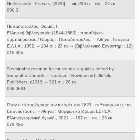
Netherlands : Elsevier, [2020]. -- xii, 296 σ. : εικ. ; 24 εκ.
006.3
Παπαδόπουλος, Θωμάς Ι.
Ελληνική βιβλιογραφία (1544-1863) : προσθήκες-
συμπληρώσεις / Θωμάς Ι. Παπαδόπουλος. -- Αθήνα : Εταιρεία
Ε.Λ.Ι.Α., 1992. -- 134 σ. ; 23 εκ. -- (Βιβλιολογικό Εργαστήρι ; 12)
015.495
Sustainable revenue for museums: a guide / edited by
Samantha Chmelik. -- Lanham : Rowman & Littlefield
Publishers, c2019. -- 321 σ. ; 26 εκ.
069.0681
Όταν ο τύπος έγραφε την ιστορία του 1821 : οι Ξενοφώντες της
Επανάστασης. -- Αθήνα : Μορφωτικό ίδρυμα ΕΣΗΕΑ ,
Ελληνογερμανική Αγωγή , 2021. -- 167 σ. : εικ. ; 26 εκ.
079.495