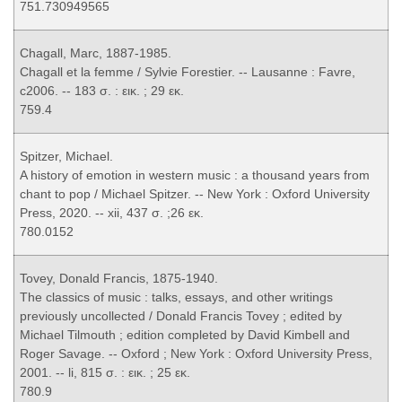
751.730949565
Chagall, Marc, 1887-1985.
Chagall et la femme / Sylvie Forestier. -- Lausanne : Favre,
c2006. -- 183 σ. : εικ. ; 29 εκ.
759.4
Spitzer, Michael.
A history of emotion in western music : a thousand years from
chant to pop / Michael Spitzer. -- New York : Oxford University
Press, 2020. -- xii, 437 σ. ;26 εκ.
780.0152
Tovey, Donald Francis, 1875-1940.
The classics of music : talks, essays, and other writings
previously uncollected / Donald Francis Tovey ; edited by
Michael Tilmouth ; edition completed by David Kimbell and
Roger Savage. -- Oxford ; New York : Oxford University Press,
2001. -- li, 815 σ. : εικ. ; 25 εκ.
780.9