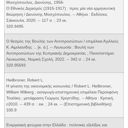
Μοσχόπουλος, Διονύσης, 1956-
Ο Εθνικός Διχασμός (1915-1917) : προς μία νέα ερμηνευτική
θεώρηση / Διονύσης Μοσχόπουλος. -- Αθήνα : Εκδόσεις
Σάκκουλα, 2020. -- 117 σ. ; 23 εκ.
320.9495
Ο θεσμός της Βουλής των Αντιπροσώπων / επιμέλεια Αχιλλεύς
Κ. Αιμιλιανίδης ... [κ. ά.]. -- Λευκωσία : Βουλή των
Αντιπροσώπων της Κυπριακής Δημοκρατίας ; Πανεπιστήμιο
Λευκωσίας, Νομική Σχολή, 2022. -- 342 σ. ; 24 εκ.
320.95693
Heilbroner, Robert L.
Η γένεση της οικονομικής κοινωνίας / Robert L. Heilbroner,
William Milberg ; εισαγωγή-επιστημονική επιμέλεια Περσεφόνη
Τσαλίκη ; μετάφραση Γιώργος Χρηστίδης. -- Αθήνα : Κριτική,
c2010. -- 439 σ. : εικ. ; 24 εκ. -- (Επιστημονική βιβλιοθήκη)
330.9
Ενεργειακή φτώχεια στην Ελλάδα : πολιτικές εξελίξεις και