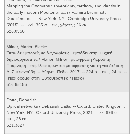
Mapping the Ottomans : sovereignty, territory, and identity in
the early modern Mediterranean / Palmira Brummett. --
Deuxième éd. -- New York, NY : Cambridge University Press,
[2015]. -- . xvii, 365 σ. : εικ., χάρτες ; 26 εκ.
526.0956
Milner, Marion Blackett.
Όταν δεν μπορείς να ζωγραφίσεις : εμπόδια στην ψυχική
δημιουργικότητα / Marion Milner ; μετάφραση Αφροδίτη
Πουρνάρη ; επιμέλεια όρων και μετάφρασης για τη νέα έκδοση
Λ. Στυλιανούδη. -- Αθήνα : Πεδίο, 2017. -- 224 σ. : εικ. ; 24 εκ. --
(Νέοι δρόμοι στην ψυχοθεραπεία / Πεδίο)
616.85156
Datta, Debasish.
Optical networks / Debasish Datta. -- Oxford, United Kingdom ;
New York, NY : Oxford University Press, 2021. -- xx, 698 σ. :
εικ. ; 26 εκ.
621.3827