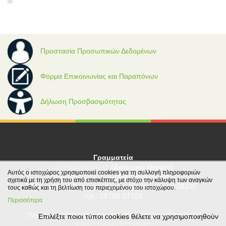
Προστασία Προσωπικών Δεδομένων
Φόρμα Επικοινωνίας και Παραπόνων
Δήλωση Προσβασιμότητας
Γραμματεία
grambg@ionio.gr
(Διοικητικά Θέματα)
Αυτός ο ιστοχώρος χρησιμοποιεί cookies για τη συλλογή πληροφοριών
gramfood@ionio.gr
(Φοιτητικά Θέματα)
σχετικά με τη χρήση του από επισκέπτες, με στόχο την κάλυψη των αναγκών
Tέρμα Λεωφ. Βεργωτή, Αργοστόλι, Κεφαλονιά 28100
τους καθώς και τη βελτίωση του περιεχομένου του ιστοχώρου.
τηλ.: 26710-27101
Περισσότερα
ΤΜΗΜΑ ΕΠΙΣΤΗΜΗΣ ΚΑΙ ΤΕΧΝΟΛΟΓΙΑΣ ΤΡΟΦΙΜΩΝ
Επιλέξτε ποιοι τύποι cookies θέλετε να χρησιμοποιηθούν
ΙΟΝΙΟ ΠΑΝΕΠΙΣΤΗΜΙΟ