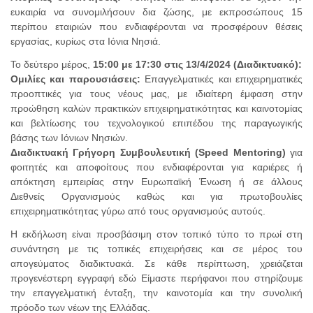
ευκαιρία να συνομιλήσουν δια ζώσης, με εκπροσώπους 15
περίπου εταιριών που ενδιαφέρονται να προσφέρουν θέσεις
εργασίας, κυρίως στα Ιόνια Νησιά.
Το δεύτερο μέρος,
15:00 με 17:30 στις 13/4/2024 (Διαδικτυακό):
Ομιλίες και παρουσιάσεις:
Επαγγελματικές και επιχειρηματικές
προοπτικές για τους νέους μας, με ιδιαίτερη έμφαση στην
προώθηση καλών πρακτικών επιχειρηματικότητας και καινοτομίας
και βελτίωσης του τεχνολογικού επιπέδου της παραγωγικής
βάσης των Ιόνιων Νησιών.
Διαδικτυακή Γρήγορη Συμβουλευτική (Speed Mentoring)
για
φοιτητές και αποφοίτους που ενδιαφέρονται για καριέρες ή
απόκτηση εμπειρίας στην Ευρωπαϊκή Ένωση ή σε άλλους
Διεθνείς Οργανισμούς καθώς και για πρωτοβουλίες
επιχειρηματικότητας γύρω από τους οργανισμούς αυτούς.
Η εκδήλωση είναι προσβάσιμη στον τοπικό τύπο το πρωί στη
συνάντηση με τις τοπικές επιχειρήσεις και σε μέρος του
απογεύματος διαδικτυακά. Σε κάθε περίπτωση, χρειάζεται
προγενέστερη εγγραφή εδώ Είμαστε περήφανοι που στηρίζουμε
την επαγγελματική ένταξη, την καινοτομία και την συνολική
πρόοδο των νέων της Ελλάδας.