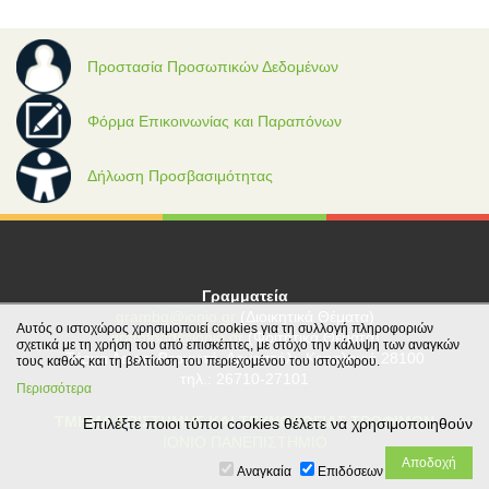
Προστασία Προσωπικών Δεδομένων
Φόρμα Επικοινωνίας και Παραπόνων
Δήλωση Προσβασιμότητας
Γραμματεία
grambg@ionio.gr
(Διοικητικά Θέματα)
Αυτός ο ιστοχώρος χρησιμοποιεί cookies για τη συλλογή πληροφοριών
gramfood@ionio.gr
(Φοιτητικά Θέματα)
σχετικά με τη χρήση του από επισκέπτες, με στόχο την κάλυψη των αναγκών
Tέρμα Λεωφ. Βεργωτή, Αργοστόλι, Κεφαλονιά 28100
τους καθώς και τη βελτίωση του περιεχομένου του ιστοχώρου.
τηλ.: 26710-27101
Περισσότερα
ΤΜΗΜΑ ΕΠΙΣΤΗΜΗΣ ΚΑΙ ΤΕΧΝΟΛΟΓΙΑΣ ΤΡΟΦΙΜΩΝ
Επιλέξτε ποιοι τύποι cookies θέλετε να χρησιμοποιηθούν
ΙΟΝΙΟ ΠΑΝΕΠΙΣΤΗΜΙΟ
Αναγκαία
Επιδόσεων