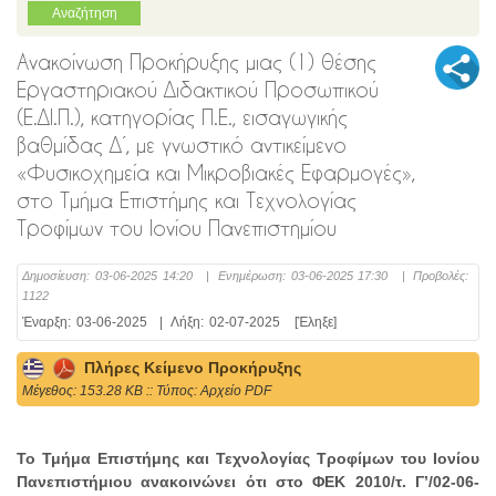
Ανακοίνωση Προκήρυξης μιας (1) θέσης
Εργαστηριακού Διδακτικού Προσωπικού
(Ε.ΔΙ.Π.), κατηγορίας Π.Ε., εισαγωγικής
βαθμίδας Δ΄, με γνωστικό αντικείμενο
«Φυσικοχημεία και Μικροβιακές Εφαρμογές»,
στο Τμήμα Επιστήμης και Τεχνολογίας
Τροφίμων του Ιονίου Πανεπιστημίου
Δημοσίευση:
03-06-2025 14:20
|
Ενημέρωση:
03-06-2025 17:30
|
Προβολές:
1122
Έναρξη:
03-06-2025
|
Λήξη:
02-07-2025
[Έληξε]
Πλήρες Κείμενο Προκήρυξης
Mέγεθος: 153.28 KB :: Τύπος: Αρχείο PDF
Το Τμήμα Επιστήμης και Τεχνολογίας Τροφίμων του Ιονίου
Πανεπιστήμιου ανακοινώνει ότι στο ΦΕΚ 2010/τ. Γ’/02-06-