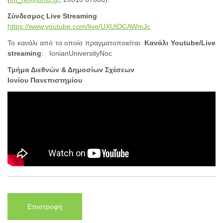
Σύνδεσμος
Live
Streaming
https://www.youtube.com/live/UXUtDCAWmJc
Το κανάλι από το οποίο πραγματοποιείται:
Κανάλι
Youtube/Live
streaming
: IonianUniversityNoc
Τμήμα Διεθνών & Δημοσίων Σχέσεων
Ιονίου Πανεπιστημίου
Επιστροφή