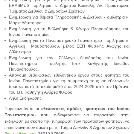
ERASMUS– ομιλήτρια: κ. Δήμητρα Κόκκαλη, Αν. Προϊσταμένη
Τμήματος Διεθνών & Δημοσίων Σχέσεων
Ενημέρωση για θέματα Πληροφορικής & Δικτύων - ομιλήτρια κ.
Μαρία Λάμπουρα.
Ενημέρωση για τη Βιβλιοθήκη & Κέντρο Πληροφόρησης του
Ιονίου Πανεπιστημίου.
Ενημέρωση για το Πανεπιστημιακό Γυμναστήριο - ομιλήτρια κ.
Αγγελική Μαυροπούλου, μέλος ΕΕΠ Φυσικής Αγωγής και
Αθλητισμού.
Ενημέρωση για τον Σύλλογο Αιμοδοσίας του Ιονίου
Πανεπιστημίου - ομιλητής Επίκ. Καθηγητής Ιάκωβος
Παναγόπουλος.
Απονομή βεβαιώσεων εθελοντικού έργου στους φοιτητές του
Ιονίου Πανεπιστημίου για τη συμμετοχή τους σε εθελοντικές
δράσεις κατά το ακαδημαϊκό έτος 2024-2025 από τον Πρύτανη
του Ι.Π. Καθηγητή Ανδρέα Φλώρο.
Λήξη Εκδήλωσης.
Παρακαλούνται οι
εθελοντικές ομάδες φοιτητών του Ιονίου
Πανεπιστημίου
που ενδιαφέρονται να παραστούν στην
εκδήλωση με σκοπό την ενημέρωση των πρωτοετών φοιτητών, να
επικοινωνήσουν άμεσα με το Τμήμα Διεθνών & Δημοσίων Σχέσεων
(
int
_
rel
@
ionio
.
gr
, 26610 87608).