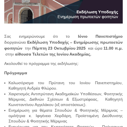
Σας ενημερώνουμε ότι το
Ιόνιο
Πανεπιστήμιο
διοργανώνει
Εκδήλωση Υποδοχής – Ενημέρωσης πρωτοετών
φοιτητών
την
Πέμπτη 23 Οκτωβρίου 2025
και ώρα
11.00 π.μ.
στην
αίθουσα Τελετών της Ιονίου Ακαδημίας
.
Ακολουθεί το πρόγραμμα της εκδήλωσης:
Πρόγραμμα
Καλωσόρισμα του Πρύτανη του Ιονίου Πανεπιστημίου,
Καθηγητή Ανδρέα Φλώρου.
Χαιρετισμός Αντιπρύτανη Ακαδημαϊκών Υποθέσεων, Φοιτητικής
Μέριμνας, Διεθνών Σχέσεων & Εξωστρέφειας, Καθηγητή
Κωνσταντίνου Αγγελάκου (εξ αποστάσεως).
Ενημέρωση για θέματα Σπουδών & Φοιτητικής Μέριμνας –
ομιλήτρια κ. Ιφιγένεια Χειρδάρη, Προϊσταμένη Διεύθυνσης
Σπουδών & Φοιτητικής Μέριμνας
Ενημέρωση για την Κινητικότητα Φοιτητών - Πρόγραμμα