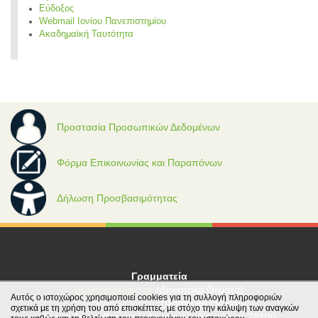
Εύδοξος
Webmail Ιονίου Πανεπιστημίου
Ακαδημαϊκή Ταυτότητα
Προστασία Προσωπικών Δεδομένων
Φόρμα Επικοινωνίας και Παραπόνων
Δήλωση Προσβασιμότητας
Γραμματεία
grambg@ionio.gr
(Διοικητικά Θέματα)
Αυτός ο ιστοχώρος χρησιμοποιεί cookies για τη συλλογή πληροφοριών
gramfood@ionio.gr
(Φοιτητικά Θέματα)
σχετικά με τη χρήση του από επισκέπτες, με στόχο την κάλυψη των αναγκών
Tέρμα Λεωφ. Βεργωτή, Αργοστόλι, Κεφαλονιά 28100