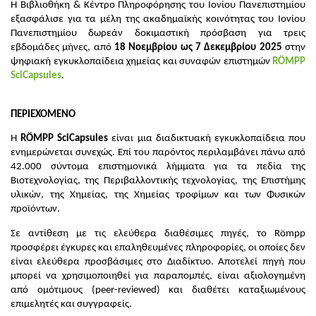
Η Βιβλιοθήκη & Κέντρο Πληροφόρησης του Ιονίου Πανεπιστημίου
εξασφάλισε για τα μέλη της ακαδημαϊ­κής κοινότητας του Ιονίου
Πανεπιστημίου δωρεάν δοκιμαστική πρόσβαση για τρεις
εβδομάδες μήνες, από
18 Νοεμβρίου ως 7 Δεκεμβρίου 2025
στην
ψηφιακή εγκυκλοπαίδεια χημείας και συναφών επιστημών
RÖMPP
SciCapsules
.
ΠΕΡΙΕΧΟΜΕΝΟ
H
RÖMPP SciCapsules
είναι μια διαδικτυακή εγκυκλοπαίδεια που
ενημερώνεται συνεχώς. Επί του παρόντος περιλαμβάνει πάνω από
42.000 σύντομα επιστημονικά λήμματα για τα πεδία της
Βιοτεχνολογίας, της Περιβαλλοντικής τεχνολογίας, της Επιστήμης
υλικών, της Χημείας, της Χημείας τροφίμων και των Φυσικών
προϊόντων.
Σε αντίθεση με τις ελεύθερα διαθέσιμες πηγές, το Römpp
προσφέρει έγκυρες και επαληθευμένες πληροφορίες, οι οποίες δεν
είναι ελεύθερα προσβάσιμες στο Διαδίκτυο. Αποτελεί πηγή που
μπορεί να χρησιμοποιηθεί για παραπομπές, είναι αξιολογημένη
από ομότιμους (peer-reviewed) και διαθέτει καταξιωμένους
επιμελητές και συγγραφείς.