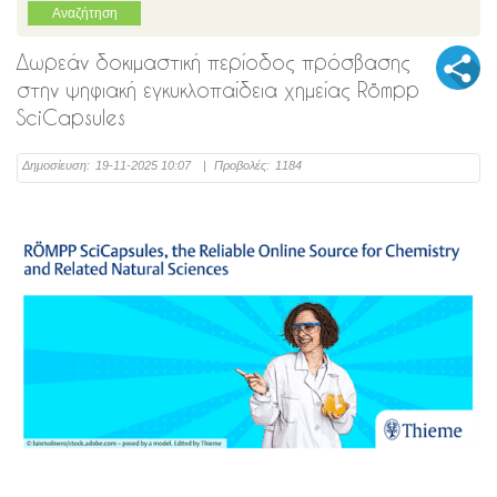
Δωρεάν δοκιμαστική περίοδος πρόσβασης
στην ψηφιακή εγκυκλοπαίδεια χημείας Römpp
SciCapsules
Δημοσίευση:
19-11-2025 10:07
|
Προβολές:
1184