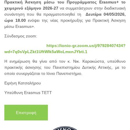
Πρακτική Άσκηση μέσω του Προγράμματος
Erasmus
+
το
χειμερινό εξάμηνο 2026-27
να συμμετάσχουν στην διαδικτυακή
συνάντηση που θα πραγματοποιηθεί τη
Δευτέρα 04/05/2026,
ώρα 18.00
ενόψει της νέας προκήρυξης για Πρακτική Άσκηση
μέσω Erasmus+.
Σύνδεσμος zoom:
https://ionio-gr.zoom.us/j/97928407434?
wd=7q0sVpLZkt1UftWlk5aWoLmxnJYbti.1
Η ενημέρωση θα γίνει από τον κ. Νικ. Καρακώστα, υπεύθυνο
πρακτικής άσκησης του Πανεπιστημίου Δυτικής Αττικής, με το
οποίο συνεργάζεται το Ιόνιο Πανεπιστήμιο.
Ειρήνη Κατσαλήρου
Υπεύθυνη Erasmus ΤΕΤΤ
Επιστροφή