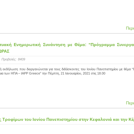
Περ
κτυακή Ενημερωτική Συνάντηση με Θέμα: “Πρόγραμμα Συνεργα
 ΩΡΑΣ
Προβολές:
8409
 εκδήλωση που διοργανώνεται για τους διδάσκοντες του Ιονίου Πανεπιστημίου με θέμα 
ια των ΗΠΑ – IAPP Greece” την Πέμπτη, 21 Ιανουαρίου, 2021 στις 18.00
Περ
ς Τροφίμων του Ιονίου Πανεπιστημίου στην Κεφαλονιά και την Κ