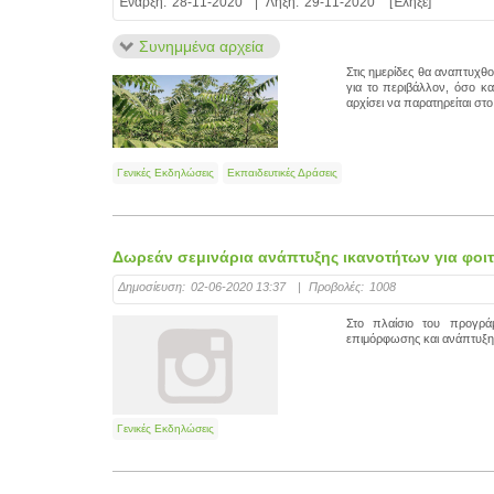
Έναρξη:
28-11-2020
|
Λήξη:
29-11-2020
[Έληξε]
Συνημμένα αρχεία
Στις ημερίδες θα αναπτυχθο
για το περιβάλλον, όσο κα
αρχίσει να παρατηρείται στ
Γενικές Εκδηλώσεις
Εκπαιδευτικές Δράσεις
Δωρεάν σεμινάρια ανάπτυξης ικανοτήτων για φο
Δημοσίευση:
02-06-2020 13:37
|
Προβολές:
1008
Στο πλαίσιο του προγρ
επιμόρφωσης και ανάπτυξης ι
Γενικές Εκδηλώσεις