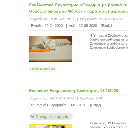
Εναλλακτικό Εργαστήριο «Γνωριμία με βασικά συ
Θυμός, ο δικός μου Φόβος» - Παράταση ημερομην
Δημοσίευση:
29-04-2020 10:07
|
Ενημέρωση:
07-05-2020 10:23
|
Έναρξη:
29-04-2020
|
Λήξη:
12-05-2020
[Έληξε]
Η Υπηρεσία Συμβουλευτική
βασικά συναισθήματα σε μ
Εργαστήριο απευθύνεται σ
Εργαστήριο Συμβουλευτικής
Γενικές Εκδηλώσεις
Erasmus+ Ενημερωτική Συνάντηση, 13/1/2020
Δημοσίευση:
06-12-2019 14:46
|
Προβολές:
1048
Σημαντική Ημερομηνία:
13-01-2020
[Έληξε]
Συνημμένα αρχεία
Τη Δευτέρα, 13 Ιανουαρίου
διδακτικό και διοικητικό 