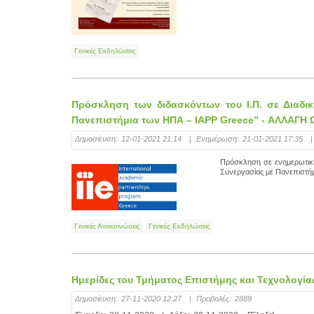
Γενικές Εκδηλώσεις
Πρόσκληση των διδασκόντων του Ι.Π. σε Διαδι
Πανεπιστήμια των ΗΠΑ – IAPP Greece” - ΑΛΛΑΓΗ
Δημοσίευση:
12-01-2021 21:14
|
Ενημέρωση:
21-01-2021 17:35
|
Πρόσκληση σε ενημερωτική
Συνεργασίας με Πανεπιστήμ
Γενικές Ανακοινώσεις
Γενικές Εκδηλώσεις
Ημερίδες του Τμήματος Επιστήμης και Τεχνολογία
Δημοσίευση:
27-11-2020 12:27
|
Προβολές:
2889