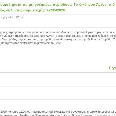
ναισθήματα σε μη γνώριμες περιόδους. Το δικό μου Άγχος, ο δ
ίας δήλωσης συμμετοχής: 12/05/2020
Προβολές:
12312
ς σας προτρέπει να συμμετάσχετε σε ένα εναλλακτικό Βιωματικό Εργαστήριο με θέμα «Γ
η γνώριμες περιόδους. Το δικό μου Άγχος, ο δικός μου Θυμός, ο δικός μου Φόβος». Το Ε
ε δύο ομάδες συμμετεχόντων, την ομάδα ευαισθητοποίησης και την διαδραστική ομάδα. Το
 θα πραγματοποιηθεί κατά το μήνα Μάιο του 2020.
Περ
 2020 και ώρα 11:00 θα πραγματοποιηθεί ενημερωτική συνάντηση, η οποία απευθύνεται σ
προσωπικό, στο Αμφιθέατρο "Γεράσιμος Αρσένης" Κτίριο Β' του Τμήματος Επιστήμης και 