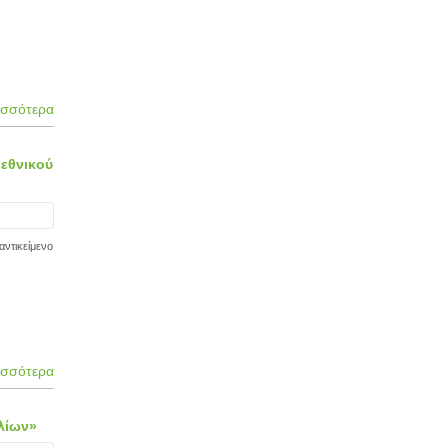
ισσότερα
 εθνικού
αντικείμενο
ισσότερα
βλίων»