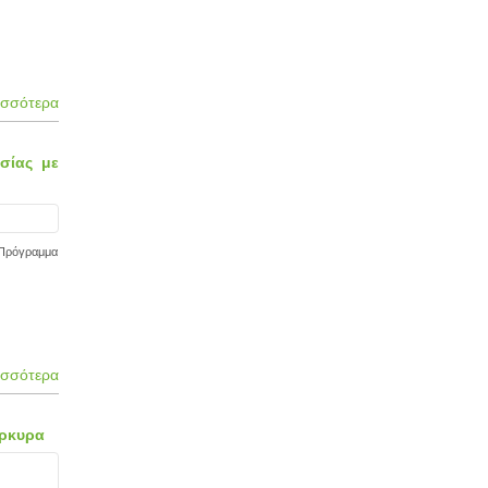
ισσότερα
σίας με
“Πρόγραμμα
ισσότερα
έρκυρα