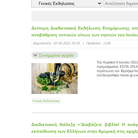
Δεύτερη Διαδικτυακή Εκδήλωση Ενημέρωσης απο
αναβάθμιση τοπικών οίνων των νησιών του Ιονίου
Δημοσίευση:
02-06-2021 20:25
|
Προβολές:
1106
Συνημμένα αρχεία
Την Κυριακή 6 Iουνίου 202
προγράμματος ΕΣΠΑ 2014-
περίπτωση του Βερτζαμί Λ
σύνδεσμοhttps://ionio-gr.z
Γενικές Εκδηλώσεις
Διαδικτυακή διάλεξη «’Διαβάζετε βιβλία! Η ανά
εκπαίδευση των Ελλήνων στην Αμερική στις αρχές