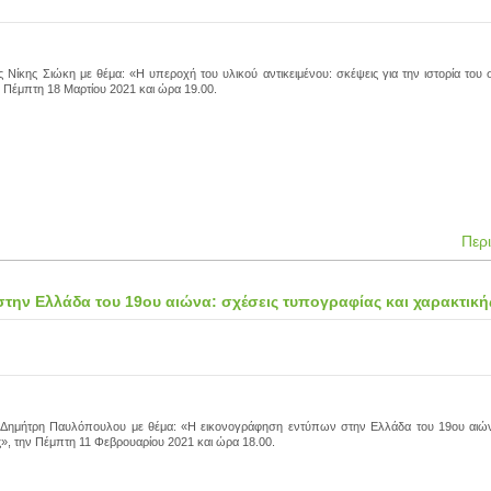
ας Νίκης Σιώκη με θέμα: «Η υπεροχή του υλικού αντικειμένου: σκέψεις για την ιστορία του
 Πέμπτη 18 Μαρτίου 2021 και ώρα 19.00.
Περ
την Ελλάδα του 19ου αιώνα: σχέσεις τυπογραφίας και χαρακτική
κ. Δημήτρη Παυλόπουλου με θέμα: «Η εικονογράφηση εντύπων στην Ελλάδα του 19ου αιών
ς», την Πέμπτη 11 Φεβρουαρίου 2021 και ώρα 18.00.