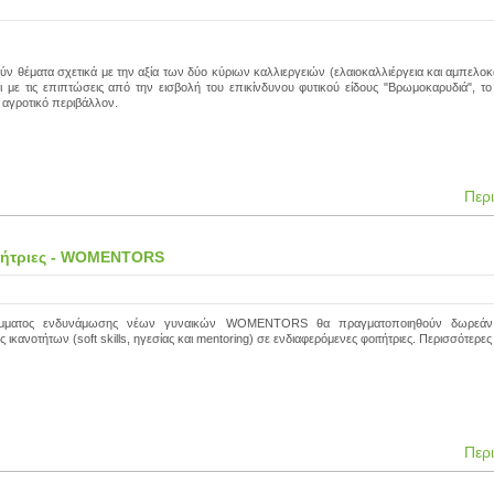
ύν θέματα σχετικά με την αξία των δύο κύριων καλλιεργειών (ελαιοκαλλιέργεια και αμπελοκ
ι με τις επιπτώσεις από την εισβολή του επικίνδυνου φυτικού είδους "Βρωμοκαρυδιά", το
ο αγροτικό περιβάλλον.
Περ
ιτήτριες - WOMENTORS
άμματος ενδυνάμωσης νέων γυναικών WOMENTORS θα πραγματοποιηθούν δωρεάν 
κανοτήτων (soft skills, ηγεσίας και mentoring) σε ενδιαφερόμενες φοιτήτριες. Περισσότερες (
Περ