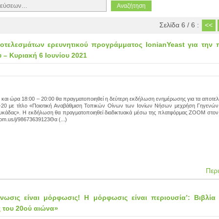
Σελίδα 6 / 6 :
<<
τελεσμάτων ερευνητικού προγράμματος IonianYeast για την π
 – Κυριακή 6 Ιουνίου 2021
1 και ώρα 18:00 – 20:00 θα πραγματοποιηθεί η δεύτερη εκδήλωση ενημέρωσης για τα αποτε
20 με τίτλο «Ποιοτική Αναβάθμιση Τοπικών Οίνων των Ιονίων Νήσων μεχρήση Γηγενώ
ευκάδας». Η εκδήλωση θα πραγματοποιηθεί διαδικτυακά μέσω της πλατφόρμας ZΟΟΜ στο
oom.us/j/98673639123Θα (...)
Περ
γνωσις είναι μόρφωσις! Η μόρφωσις είναι περιουσία’: Βιβλία
 του 20ού αιώνα»