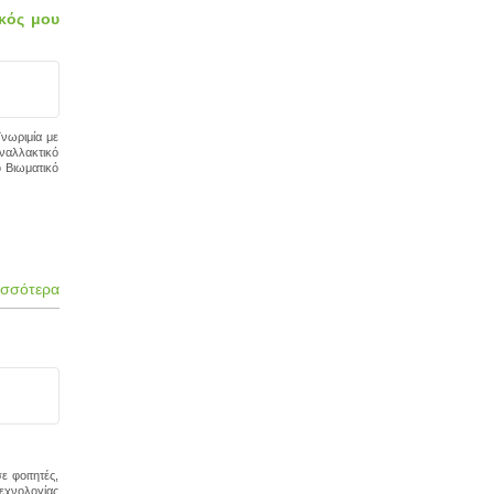
ικός μου
νωριμία με
ναλλακτικό
 Βιωματικό
ισσότερα
ε φοιτητές,
Τεχνολογίας