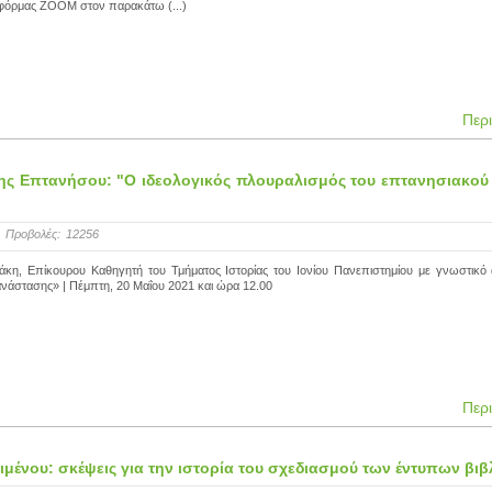
τφόρμας ZΟΟΜ στον παρακάτω (...)
Περ
ης Επτανήσου: "Ο ιδεολογικός πλουραλισμός του επτανησιακού
Προβολές:
12256
ζάκη, Επίκουρου Καθηγητή του Τμήματος Ιστορίας του Ιονίου Πανεπιστημίου με γνωστικό 
ανάστασης» | Πέμπτη, 20 Μαΐου 2021 και ώρα 12.00
Περ
ειμένου: σκέψεις για την ιστορία του σχεδιασμού των έντυπων βι