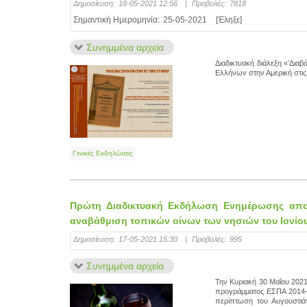
Δημοσίευση:
18-05-2021 12:56
|
Προβολές:
7818
Σημαντική Ημερομηνία:
25-05-2021
[Έληξε]
Συνημμένα αρχεία
Διαδικτυακή διάλεξη «’Διαβ
Ελλήνων στην Αμερική στις 
Γενικές Εκδηλώσεις
Πρώτη Διαδικτυακή Εκδήλωση Ενημέρωσης αποτ
αναβάθμιση τοπικών οίνων των νησιών του Ιονίου
Δημοσίευση:
17-05-2021 15:30
|
Προβολές:
995
Συνημμένα αρχεία
Την Κυριακή 30 Μαΐου 202
προγράμματος ΕΣΠΑ 2014-
περίπτωση του Αυγουστιά