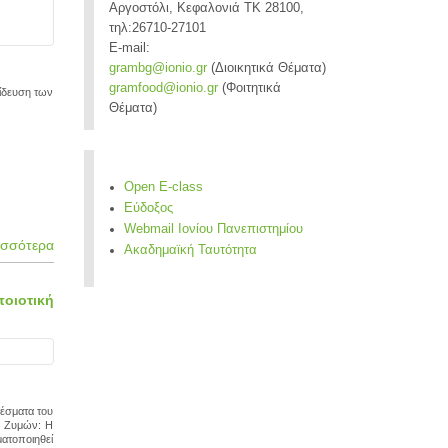
Αργοστόλι, Κεφαλονιά ΤΚ 28100,
τηλ:26710-27101
E-mail:
grambg@ionio.gr
(Διοικητικά Θέματα)
gramfood@ionio.gr
(Φοιτητικά
αίδευση των
Θέματα)
Open E-class
Εύδοξος
Webmail Ιονίου Πανεπιστημίου
ισσότερα
Ακαδημαϊκή Ταυτότητα
οιοτική
έσματα του
ν Ζυμών: Η
ατοποιηθεί