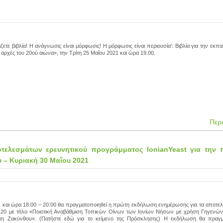
άζετε βιβλία! Η ανάγνωσις είναι μόρφωσις! Η μόρφωσις είναι περιουσία’: Βιβλία για την εκπ
αρχές του 20ού αιώνα», την Τρίτη 25 Μαΐου 2021 και ώρα 19.00.
Περ
ελεσμάτων ερευνητικού προγράμματος IonianYeast για την π
 – Κυριακή 30 Μαΐου 2021
1 και ώρα 18:00 – 20:00 θα πραγματοποιηθεί η πρώτη εκδήλωση ενημέρωσης για τα αποτελ
20 με τίτλο «Ποιοτική Αναβάθμιση Τοπικών Οίνων των Ιονίων Νήσων με χρήση Γηγενώ
τη Ζακύνθου». (Πατήστε εδώ για το κείμενο της Πρόσκλησης) Η εκδήλωση θα πραγμ