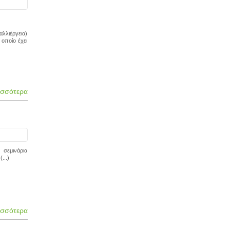
αλλιέργεια)
 οποίο έχει
ισσότερα
σεμινάρια
...)
ισσότερα