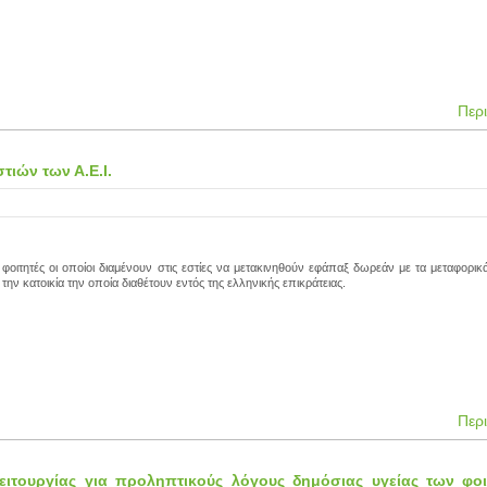
Περ
τιών των Α.Ε.Ι.
 φοιτητές οι οποίοι διαμένουν στις εστίες να μετακινηθούν εφάπαξ δωρεάν με τα μεταφορι
ην κατοικία την οποία διαθέτουν εντός της ελληνικής επικράτειας.
Περ
τουργίας για προληπτικούς λόγους δημόσιας υγείας των φοι