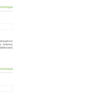
ισσότερα
ριεχομένου
ης ανάγκης
διαδικτυακή
ισσότερα