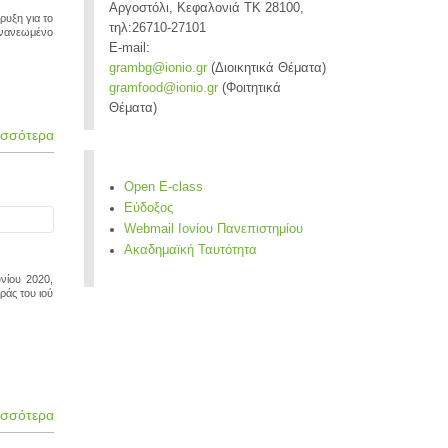
Αργοστόλι, Κεφαλονιά ΤΚ 28100,
ρυξη για το
τηλ:26710-27101
νανεωμένο
E-mail:
grambg@ionio.gr
(Διοικητικά Θέματα)
gramfood@ionio.gr
(Φοιτητικά
Θέματα)
ισσότερα
Open E-class
Εύδοξος
Webmail Ιονίου Πανεπιστημίου
Ακαδημαϊκή Ταυτότητα
νίου 2020,
ράς του ιού
ισσότερα