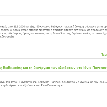
οιτητές από 11.5.2020 και εξής, δύνανται να διεξάγουν πρακτική άσκηση σύμφωνα με τα ορ
εφόσον οι φορείς στους οποίους διεξάγεται η πρακτική άσκηση δεν τελούν σε προσωρινή 
 τους ειδικότερους όρους και κανόνες για τη διασφάλιση της δημόσιας υγείας, οι οποίοι έχο
 κάθε φορέα.
Περ
διαδικασίας και τη διενέργεια των εξετάσεων στο Ιόνιο Πανεπισ
νη του Ιονίου Πανεπιστημίου Καθηγητή Βασίλειο Χρυσικόπουλο σχετικά με την ολοκ
αι τη διενέργεια των εξετάσεων στο Ιόνιο Πανεπιστήμιο.