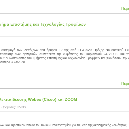
Περ
μήμα Επιστήμης και Τεχνολογίας Τροφίμων
ην εφαρμογή των διατάξεων του άρθρου 12 της από 11.3.2020 Πράξης Νομοθετικού Πε
ιμετώπισης των αρνητικών συνεπειών της εμφάνισης του κορωνοϊού COVID-19 και τ
του" οι διδάσκοντες του Τμήματος Επιστήμης και Τεχνολογίας Τροφίμων θα ξεκινήσουν την 
ευτέρα 30/3/2020.
Περ
ηλεκπαίδευσης Webex (Cisco) και ZOOM
Προβολές:
25913
ων και Τηλεπικοινωνιών του Ιονίου Πανεπιστημίου για τα μελη της ακαδημαϊκής κοινότητας.