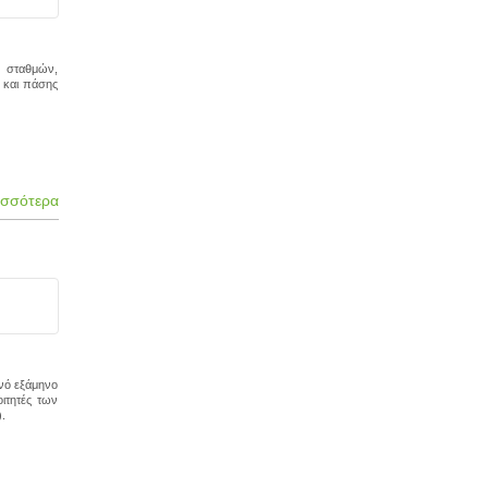
ν σταθμών,
 και πάσης
ισσότερα
ινό εξάμηνο
ιτητές των
.