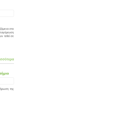
ιζόμενα στο
απαγόρευση
υν τεθεί σε
ισσότερα
τήμιο
λήρωση της