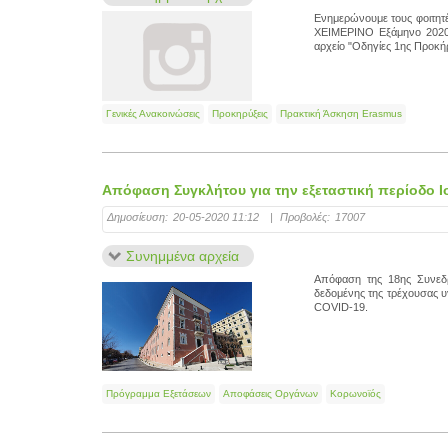
Ενημερώνουμε τους φοιτητές
ΧΕΙΜΕΡΙΝΟ Εξάμηνο 202
αρχείο "Οδηγίες 1ης Προκή
Γενικές Ανακοινώσεις
Προκηρύξεις
Πρακτική Άσκηση Erasmus
Απόφαση Συγκλήτου για την εξεταστική περίοδο Ι
Δημοσίευση:
20-05-2020 11:12
|
Προβολές:
17007
Συνημμένα αρχεία
Απόφαση της 18ης Συνεδρί
δεδομένης της τρέχουσας υ
COVID-19.
Πρόγραμμα Εξετάσεων
Αποφάσεις Οργάνων
Κορωνοϊός