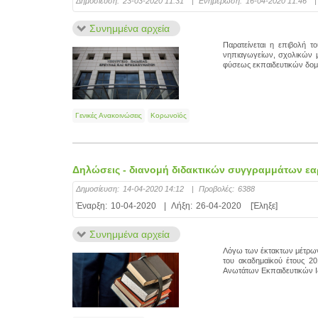
Δημοσίευση:
23-03-2020 11:31
|
Ενημέρωση:
16-04-2020 11:46
|
Συνημμένα αρχεία
Παρατείνεται η επιβολή 
νηπιαγωγείων, σχολικών 
φύσεως εκπαιδευτικών δομώ
Γενικές Ανακοινώσεις
Κορωνοϊός
Δηλώσεις - διανομή διδακτικών συγγραμμάτων εα
Δημοσίευση:
14-04-2020 14:12
|
Προβολές:
6388
Έναρξη:
10-04-2020
|
Λήξη:
26-04-2020
[Έληξε]
Συνημμένα αρχεία
Λόγω των έκτακτων μέτρων 
του ακαδημαϊκού έτους 20
Ανωτάτων Εκπαιδευτικών Ιδ