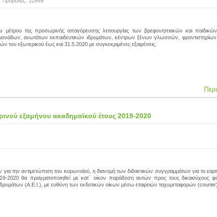
Προβολές:
12649
του μέτρου της προσωρινής απαγόρευσης λειτουργίας των βρεφονηπιακών και παιδικώ
μονάδων, ανωτάτων εκπαιδευτικών ιδρυμάτων, κέντρων ξένων γλωσσών, φροντιστηρίων
ν του εξωτερικού έως και 31.5.2020 με συγκεκριμένες εξαιρέσεις.
Περ
ρινού εξαμήνου ακαδημαϊκού έτους 2019-2020
για την αντιμετώπιση του κορωνoϊού, η διανομή των διδακτικών συγγραμμάτων για το εαρ
19-2020 θα πραγματοποιηθεί με κατ΄ οίκον παράδοση αυτών προς τους δικαιούχους φο
ρυμάτων (Α.Ε.Ι.), με ευθύνη των εκδοτικών οίκων μέσω εταιρειών ταχυμεταφορών (courier)