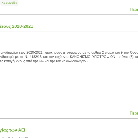
Κορωνοϊός
Περ
έτους 2020-2021
ο ακαδημαϊκό έτος 2020-2021, προκηρύσσει, σύμφωνα με τα άρθρα 2 παρ.α και 9 του Οργ
υνδυασμό με το Ν. 4182/13 και τον ισχύοντα ΚΑΝΟΝΙΣΜΟ ΥΠΟΤΡΟΦΙΩΝ , πέντε (5) κ
νέες καταγόμενους από την Κω και την Χάλκη Δωδεκανήσου.
Περ
ίας των ΑΕΙ