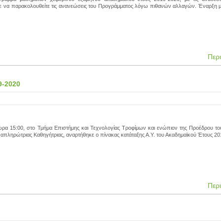
 να παρακολουθείτε τις ανανεώσεις του Προγράμματος λόγω πιθανών αλλαγών. Έναρξη 
Περ
9-2020
 ώρα 15:00, στο Τμήμα Επιστήμης και Τεχνολογίας Τροφίμων και ενώπιον της Προέδρου το
ναπληρώτριας Καθηγήτριας, αναρτήθηκε ο πίνακας κατάταξης Α.Υ. του Ακαδημαϊκού Έτους 20
Περ