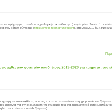
ια το πρόγραμμα σπουδών τεχνολογικής εκπαίδευσης (αφορά μόνο 2-ετείς ή μεγαλύτ
ονικά στον κάτωθι σύνδεσμο (
https://omiros.teiion.gr/unistudent
), από 23/9/2019 έως 3/10/2019
Περ
οεισαχθέντων φοιτητών ακαδ. έτους 2019-2020 για τμήματα που 
 εγγραφή, οι νεοεισαχθέντες φοιτητές πρέπει να αποστείλουν στη γραμματεία του Τμήματο
 που ζητούνται για την ολοκλήρωση της εγγραφής τους (τα δικαιολογητικά αυτά εμφανίζονται
ηθεί στον ιστότοπο του κάθε Τμήματος).