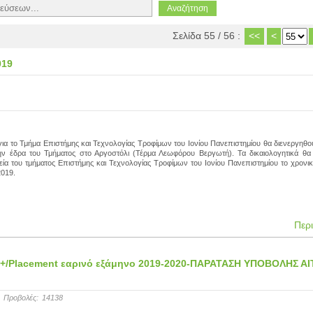
Σελίδα 55 / 56 :
<<
<
019
 για το Τμήμα Επιστήμης και Τεχνολογίας Τροφίμων του Ιονίου Πανεπιστημίου θα διενεργηθού
ην έδρα του Τμήματος στο Αργοστόλι (Τέρμα Λεωφόρου Βεργωτή). Τα δικαιολογητικά θα
α του τμήματος Επιστήμης και Τεχνολογίας Τροφίμων του Ιονίου Πανεπιστημίου το χρονι
2019.
Περ
s+/Placement εαρινό εξάμηνο 2019-2020-ΠΑΡΑΤΑΣΗ ΥΠΟΒΟΛΗΣ Α
Προβολές:
14138