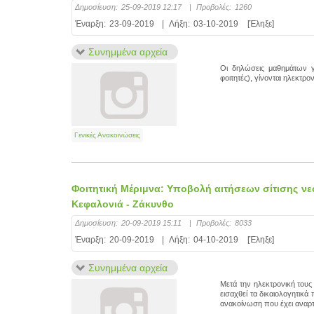
Δημοσίευση:
25-09-2019 12:17
|
Προβολές:
1260
Έναρξη:
23-09-2019
|
Λήξη:
03-10-2019
[Έληξε]
Συνημμένα αρχεία
Οι δηλώσεις μαθημάτων γ
φοιτητές), γίνονται ηλεκτρ
Γενικές Ανακοινώσεις
Φοιτητική Μέριμνα: Υποβολή αιτήσεων σίτισης νε
Κεφαλονιά - Ζάκυνθο
Δημοσίευση:
20-09-2019 15:11
|
Προβολές:
8033
Έναρξη:
20-09-2019
|
Λήξη:
04-10-2019
[Έληξε]
Συνημμένα αρχεία
Μετά την ηλεκτρονική τους
εισαχθεί τα δικαιολογητικά
ανακοίνωση που έχει αναρτ