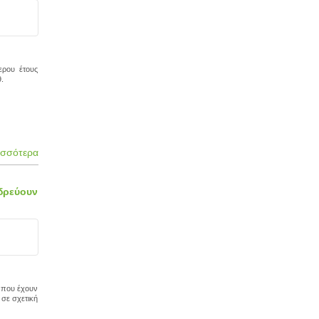
ερου έτους
.
ισσότερα
εδρεύουν
ς που έχουν
 σε σχετική