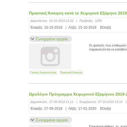
Πρακτική Άσκηση κατά το Χειμερινό Εξάμηνο 201
Δημοσίευση:
10-10-2019 12:22
|
Προβολές:
1295
Έναρξη:
10-10-2019
|
Λήξη:
15-10-2019
[Έληξε]
Συνημμένα αρχεία
Οι φοιτητές που επιθυμού
παρακαλούνται να καταθέσου
Γενικές Ανακοινώσεις
Πρακτική Άσκηση
Ωρολόγιο Πρόγραμμα Χειμερινού Εξαμήνου 2019-2
Δημοσίευση:
27-09-2019 11:11
|
Ενημέρωση:
07-10-2019 13:14
|
Έναρξη:
27-09-2019
|
Λήξη:
17-01-2020
[Έληξε]
Συνημμένα αρχεία
Επικαιροποιήθηκε το πρό