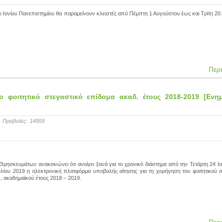
του Ιονίου Πανεπιστημίου θα παραμείνουν κλειστές από Πέμπτη 1 Αυγούστου έως και Τρίτη 2
Περ
 φοιτητικό στεγαστικό επίδομα ακαδ. έτους 2018-2019 [Ενη
Προβολές:
14959
 Θρησκευμάτων ανακοινώνει ότι ανοίγει ξανά για το χρονικό διάστημα από την Τετάρτη 24 Ι
υλίου 2019 η ηλεκτρονική πλατφόρμα υποβολής αίτησης για τη χορήγηση του φοιτητικού 
, ακαδημαϊκού έτους 2018 – 2019.