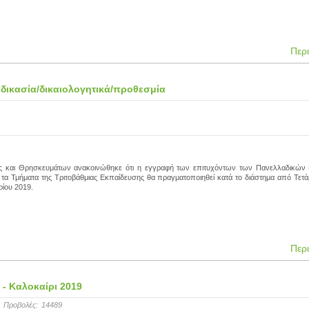
Περ
δικασία/δικαιολογητικά/προθεσμία
ας και Θρησκευμάτων ανακοινώθηκε ότι η εγγραφή των επιτυχόντων των Πανελλαδικών
ι τα Τμήματα της Τριτοβάθμιας Εκπαίδευσης θα πραγματοποιηθεί κατά το διάστημα από Τετ
ίου 2019.
Περ
- Καλοκαίρι 2019
Προβολές:
14489