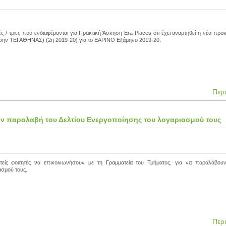
ς /-τριες που ενδιαφέρονται για Πρακτική Άσκηση Era-Places ότι έχει αναρτηθεί η νέα πρ
ρώην ΤΕΙ ΑΘΗΝΑΣ) (2η 2019-20) για το ΕΑΡΙΝΟ Εξάμηνο 2019-20.
Περ
την παραλαβή του Δελτίου Ενεργοποίησης του λογαριασμού τους
τείς φοιτητές να επικοινωνήσουν με τη Γραμματεία του Τμήματος, για να παραλάβουν
ασμού τους.
Περ