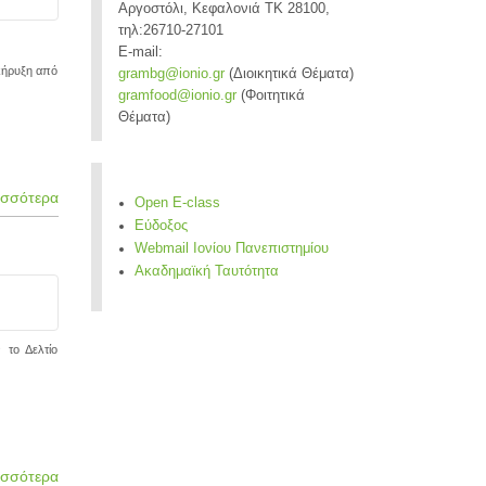
Αργοστόλι, Κεφαλονιά ΤΚ 28100,
τηλ:26710-27101
E-mail:
οκήρυξη από
grambg@ionio.gr
(Διοικητικά Θέματα)
gramfood@ionio.gr
(Φοιτητικά
Θέματα)
ισσότερα
Open E-class
Εύδοξος
Webmail Ιονίου Πανεπιστημίου
Ακαδημαϊκή Ταυτότητα
 το Δελτίο
ισσότερα