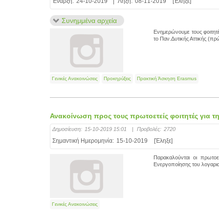
Έναρξη:
24-10-2019
|
Λήξη:
08-11-2019
[Έληξε]
Συνημμένα αρχεία
Ενημερώνουμε τους φοιτητέ
το Παν.Δυτικής Αττικής (π
Γενικές Ανακοινώσεις
Προκηρύξεις
Πρακτική Άσκηση Erasmus
Ανακοίνωση προς τους πρωτοετείς φοιτητές για 
Δημοσίευση:
15-10-2019 15:01
|
Προβολές:
2720
Σημαντική Ημερομηνία:
15-10-2019
[Έληξε]
Παρακαλούνται οι πρωτοε
Ενεργοποίησης του λογαρι
Γενικές Ανακοινώσεις