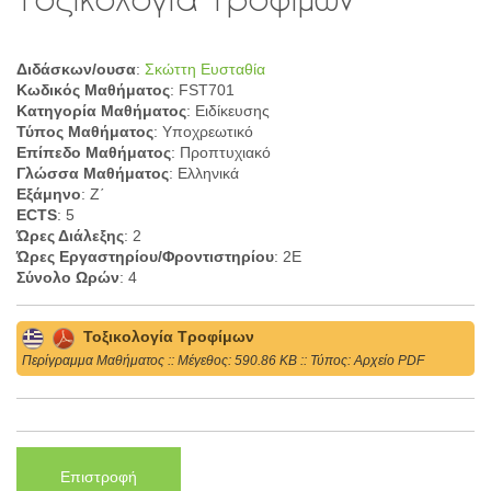
Διδάσκων/ουσα
:
Σκώττη Ευσταθία
Κωδικός Μαθήματος
: FST701
Κατηγορία Μαθήματος
: Ειδίκευσης
Τύπος Μαθήματος
: Υποχρεωτικό
Επίπεδο Μαθήματος
: Προπτυχιακό
Γλώσσα Μαθήματος
: Ελληνικά
Εξάμηνο
: Ζ΄
ECTS
: 5
Ώρες Διάλεξης
: 2
Ώρες Εργαστηρίου/Φροντιστηρίου
: 2Ε
Σύνολο Ωρών
: 4
Τοξικολογία Τροφίμων
Περίγραμμα Μαθήματος :: Mέγεθος: 590.86 KB :: Τύπος: Αρχείο PDF
Επιστροφή