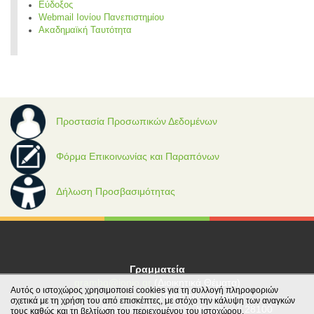
Εύδοξος
Webmail Ιονίου Πανεπιστημίου
Ακαδημαϊκή Ταυτότητα
Προστασία Προσωπικών Δεδομένων
Φόρμα Επικοινωνίας και Παραπόνων
Δήλωση Προσβασιμότητας
Γραμματεία
grambg@ionio.gr
(Διοικητικά Θέματα)
Αυτός ο ιστοχώρος χρησιμοποιεί cookies για τη συλλογή πληροφοριών
gramfood@ionio.gr
(Φοιτητικά Θέματα)
σχετικά με τη χρήση του από επισκέπτες, με στόχο την κάλυψη των αναγκών
Tέρμα Λεωφ. Βεργωτή, Αργοστόλι, Κεφαλονιά 28100
τους καθώς και τη βελτίωση του περιεχομένου του ιστοχώρου.