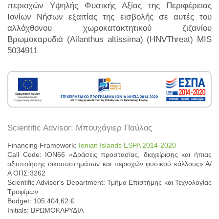
περιοχών Υψηλής Φυσικής Αξίας της Περιφέρειας
Ιονίων Νήσων εξαιτίας της εισβολής σε αυτές του
αλλόχθονου χωροκατακτητικού ζιζανίου
Βρωμoκαρυδιά (Ailanthus altissima) (HNVThreat) MIS
5034911
Scientific Advisor: Μπουχάγιερ Παύλος
Financing Framework:
Ionian Islands ESPA 2014-2020
Call Code: ΙΟΝ66 «Δράσεις προστασίας, διαχείρισης και ήπιας
αξιοποίησης οικοσυστημάτων και περιοχών φυσικού κάλλους» Α/
Α ΟΠΣ:3262
Scientific Advisor's Department: Τμήμα Επιστήμης και Τεχνολογίας
Τροφίμων
Budget: 105.404,62 €
Initials: ΒΡΩΜΟΚΑΡΥΔΙΑ