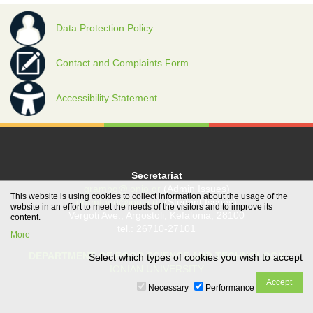
Data Protection Policy
Contact and Complaints Form
Accessibility Statement
Secretariat
grambg@ionio.gr
(Admin Issues)
This website is using cookies to collect information about the usage of the
gramfood@ionio.gr
(Student Issues)
website in an effort to meet the needs of the visitors and to improve its
Vergoti Ave., Argostoli, Kefalonia, 28100
content.
tel.: 26710-27101
More
DEPARTMENT OF FOOD SCIENCE AND TECHNOLOGY
Select which types of cookies you wish to accept
IONIAN UNIVERSITY
Necessary
Performance