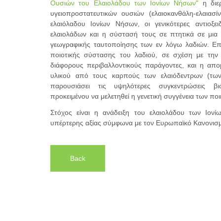
Ουσιών του Ελαιολάδου των Ιονίων Νήσων"
η διε
υγειοπροστατευτικών ουσιών (ελαιοκανθάλη-ελαιασ
ελαιόλαδου Ιονίων Νήσων, οι γενικότερες αντιοξει
ελαιολάδων και η σύστασή τους σε πτητικά σε μια
γεωγραφικής ταυτοποίησης των εν λόγω λαδιών. Επ
ποιοτικής σύστασης του λαδιού, σε σχέση με την π
διάφορους περιβαλλοντικούς παράγοντες, και η απο
υλικού από τους καρπούς των ελαιόδεντρων (τω
παρουσιάσει τις υψηλότερες συγκεντρώσεις βι
προκειμένου να μελετηθεί η γενετική συγγένεια των ποικ
Στόχος είναι η ανάδειξη του ελαιολάδου των Ιον
υπέρτερης αξίας σύμφωνα με τον Ευρωπαϊκό Κανονισ
Back