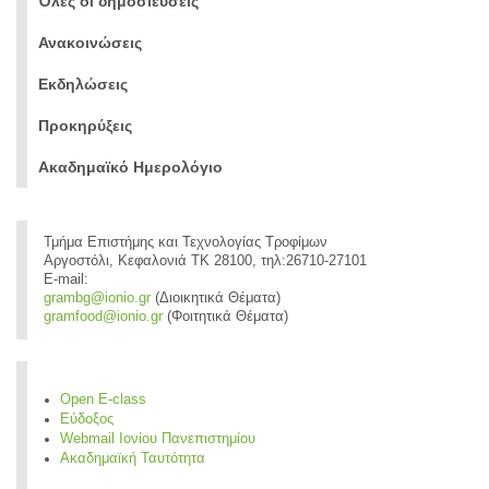
Όλες οι δημοσιεύσεις
Ανακοινώσεις
Εκδηλώσεις
Προκηρύξεις
Ακαδημαϊκό Ημερολόγιο
Τμήμα Επιστήμης και Τεχνολογίας Τροφίμων
Αργοστόλι, Κεφαλονιά ΤΚ 28100, τηλ:26710-27101
E-mail:
grambg@ionio.gr
(Διοικητικά Θέματα)
gramfood@ionio.gr
(Φοιτητικά Θέματα)
Open E-class
Εύδοξος
Webmail Ιονίου Πανεπιστημίου
Ακαδημαϊκή Ταυτότητα