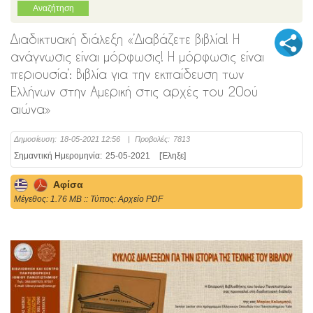
Διαδικτυακή διάλεξη «’Διαβάζετε βιβλία! Η
ανάγνωσις είναι μόρφωσις! Η μόρφωσις είναι
περιουσία’: Βιβλία για την εκπαίδευση των
Ελλήνων στην Αμερική στις αρχές του 20ού
αιώνα»
Δημοσίευση:
18-05-2021 12:56
|
Προβολές:
7813
Σημαντική Ημερομηνία:
25-05-2021
[Έληξε]
Αφίσα
Mέγεθος: 1.76 MB :: Τύπος: Αρχείο PDF