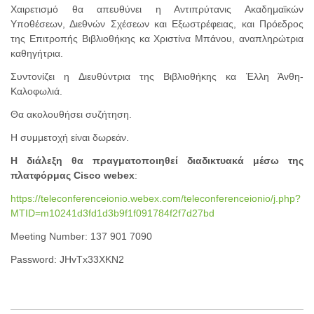
Χαιρετισμό θα απευθύνει η Αντιπρύτανις Ακαδημαϊκών
Υποθέσεων, Διεθνών Σχέσεων και Εξωστρέφειας, και Πρόεδρος
της Επιτροπής Βιβλιοθήκης κα Χριστίνα Μπάνου, αναπληρώ­τρια
καθηγήτρια.
Συντονίζει η Διευθύντρια της Βιβλιοθήκης κα Έλλη Άνθη-
Καλοφωλιά.
Θα ακολουθήσει συζήτηση.
H συμμετοχή είναι δωρεάν.
Η διάλεξη θα πραγματοποιηθεί διαδικτυακά μέσω της
πλατφόρμας
Cisco
webex
:
https://teleconferenceionio.webex.com/teleconferenceionio/j.php?
MTID=m10241d3fd1d3b9f1f091784f2f7d27bd
Meeting Number: 137 901 7090
Password: JHvTx33XKN2