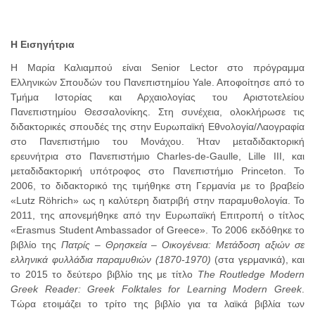
Η Εισηγήτρια
Η Μαρία Καλιαμπού είναι Senior Lector στο πρόγραμμα
Ελληνικών Σπουδών του Πανεπιστημίου Yale. Aποφοίτησε από το
Τμήμα Ιστορίας και Αρχαιολογίας του Αριστοτελείου
Πανεπιστημίου Θεσσαλονίκης. Στη συνέχεια, ολοκλήρωσε τις
διδακτορικές σπουδές της στην Ευρωπαϊκή Εθνολογία/Λαογραφία
στο Πανεπιστήμιο του Μονάχου. Ήταν μεταδιδακτορική
ερευνήτρια στο Πανεπιστήμιο Charles-de-Gaulle, Lille III, και
μεταδιδακτορική υπότροφος στο Πανεπιστήμιο Princeton. Το
2006, το διδακτορικό της τιμήθηκε στη Γερμανία με το βραβείο
«Lutz Röhrich» ως η καλύτερη διατριβή στην παραμυθολογία. Το
2011, της απονεμήθηκε από την Ευρωπαϊκή Επιτροπή ο τίτλος
«Erasmus Student Ambassador of Greece». Το 2006 εκδόθηκε το
βιβλίο της
Πατρίς – Θρησκεία – Οικογένεια: Μετάδοση αξιών σε
ελληνικά φυλλάδια παραμυθιών (1870-1970)
(στα γερμανικά), και
το 2015 το δεύτερο βιβλίο της με τίτλο
The
Routledge
Modern
Greek
Reader
:
Greek
Folktales
for
Learning
Modern
Greek
.
Τώρα ετοιμάζει το τρίτο της βιβλίο για τα λαϊκά βιβλία των