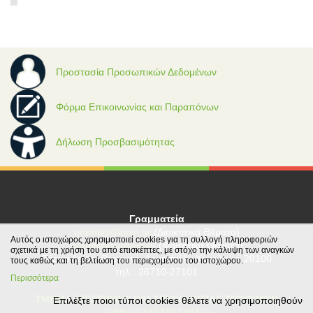
Προστασία Προσωπικών Δεδομένων
Φόρμα Επικοινωνίας και Παραπόνων
Δήλωση Προσβασιμότητας
Γραμματεία
grambg@ionio.gr
(Διοικητικά Θέματα)
Αυτός ο ιστοχώρος χρησιμοποιεί cookies για τη συλλογή πληροφοριών
gramfood@ionio.gr
(Φοιτητικά Θέματα)
σχετικά με τη χρήση του από επισκέπτες, με στόχο την κάλυψη των αναγκών
Tέρμα Λεωφ. Βεργωτή, Αργοστόλι, Κεφαλονιά 28100
τους καθώς και τη βελτίωση του περιεχομένου του ιστοχώρου.
τηλ.: 26710-27101
Περισσότερα
ΤΜΗΜΑ ΕΠΙΣΤΗΜΗΣ ΚΑΙ ΤΕΧΝΟΛΟΓΙΑΣ ΤΡΟΦΙΜΩΝ
Επιλέξτε ποιοι τύποι cookies θέλετε να χρησιμοποιηθούν
ΙΟΝΙΟ ΠΑΝΕΠΙΣΤΗΜΙΟ