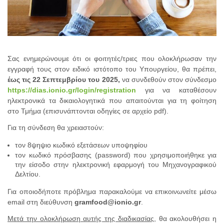
Σας ενημερώνουμε ότι οι φοιτητές/τριες που ολοκλήρωσαν την
εγγραφή τους στον ειδικό ιστότοπο του Υπουργείου, θα πρέπει,
έως
τις 22 Σεπτεμβρίου του 2025,
να συνδεθούν στον σύνδεσμο
https://dias.ionio.gr/login/registration
για να καταθέσουν
ηλεκτρονικά τα δικαιολογητικά που απαιτούνται για τη φοίτηση
στο Τμήμα (επισυνάπτονται οδηγίες σε αρχείο pdf).
Για τη σύνδεση θα χρειαστούν:
τον 8ψηψιο κωδικό εξετάσεων υποψηφίου
τον κωδικό πρόσβασης (password) που χρησιμοποιήθηκε για
την είσοδο στην ηλεκτρονική εφαρμογή του Μηχανογραφικού
Δελτίου.
Για οποιοδήποτε πρόβλημα παρακαλούμε να επικοινωνείτε μέσω
email στη διεύθυνση
gramfood@ionio.gr
.
Μετά την ολοκλήρωση αυτής της διαδικασίας
, θα ακολουθήσει η