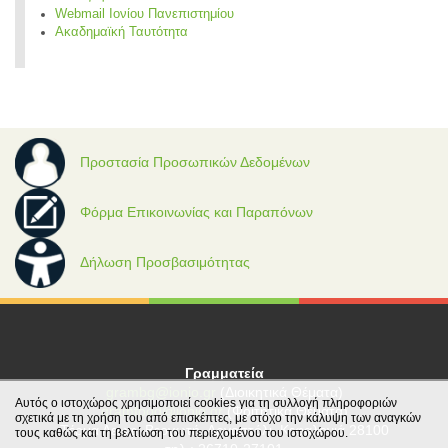
Webmail Ιονίου Πανεπιστημίου
Ακαδημαϊκή Ταυτότητα
Προστασία Προσωπικών Δεδομένων
Φόρμα Επικοινωνίας και Παραπόνων
Δήλωση Προσβασιμότητας
Γραμματεία
grambg@ionio.gr
(Διοικητικά Θέματα)
Αυτός ο ιστοχώρος χρησιμοποιεί cookies για τη συλλογή πληροφοριών
gramfood@ionio.gr
(Φοιτητικά Θέματα)
σχετικά με τη χρήση του από επισκέπτες, με στόχο την κάλυψη των αναγκών
Tέρμα Λεωφ. Βεργωτή, Αργοστόλι, Κεφαλονιά 28100
τους καθώς και τη βελτίωση του περιεχομένου του ιστοχώρου.