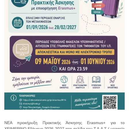
ΝΕΑ προκήρυξη Πρακτικής Άσκησης Erasmus+ για το
ΧΕΙΜΕΡΙΝΟ Εξάμηνο 2026-2027 στη σελίδα του Τ.Δ.Δ.Σ ( γραφείο