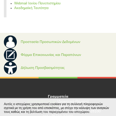
Webmail Ιονίου Πανεπιστημίου
Ακαδημαϊκή Ταυτότητα
Προστασία Προσωπικών Δεδομένων
Φόρμα Επικοινωνίας και Παραπόνων
Δήλωση Προσβασιμότητας
Γραμματεία
grambg@ionio.gr
(Διοικητικά Θέματα)
Αυτός ο ιστοχώρος χρησιμοποιεί cookies για τη συλλογή πληροφοριών
gramfood@ionio.gr
(Φοιτητικά Θέματα)
σχετικά με τη χρήση του από επισκέπτες, με στόχο την κάλυψη των αναγκών
Tέρμα Λεωφ. Βεργωτή, Αργοστόλι, Κεφαλονιά 28100
τους καθώς και τη βελτίωση του περιεχομένου του ιστοχώρου.
τηλ.: 26710-27101