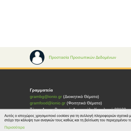
Προστασία Προσωπικών Δεδομένων
Γραμματεία
grambg@ionio.gr
(Διοικητικά Θέματα)
gramfood@ionio.gr
(Φοιτητικά Θέματα)
Tέρμα Λεωφ. Βεργωτή, Αργοστόλι, Κεφαλονιά 28100
τηλ.: 26710-27101
Αυτός ο ιστοχώρος χρησιμοποιεί cookies για τη συλλογή πληροφοριών σχετικά μ
στόχο την κάλυψη των αναγκών τους καθώς και τη βελτίωση του περιεχομένου τ
Περισσότερα