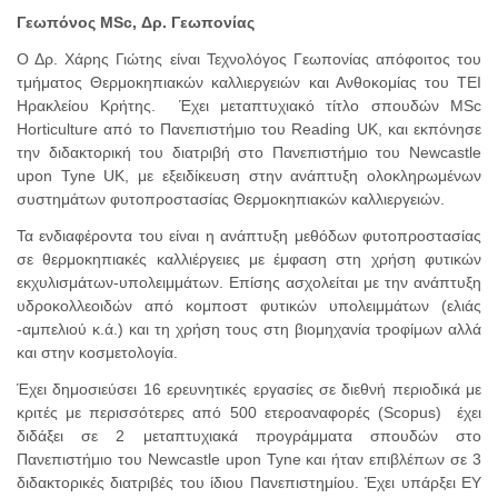
Γεωπόνος MSc, Δρ. Γεωπονίας
Ο Δρ. Χάρης Γιώτης είναι Τεχνολόγος Γεωπονίας απόφοιτος του
τμήματος Θερμοκηπιακών καλλιεργειών και Ανθοκομίας του ΤΕΙ
Ηρακλείου Κρήτης. Έχει μεταπτυχιακό τίτλο σπουδών MSc
Horticulture από το Πανεπιστήμιο του Reading UK, και εκπόνησε
την διδακτορική του διατριβή στο Πανεπιστήμιο του Newcastle
upon Tyne UK, με εξειδίκευση στην ανάπτυξη ολοκληρωμένων
συστημάτων φυτοπροστασίας Θερμοκηπιακών καλλιεργειών.
Τα ενδιαφέροντα του είναι η ανάπτυξη μεθόδων φυτοπροστασίας
σε θερμοκηπιακές καλλιέργειες με έμφαση στη χρήση φυτικών
εκχυλισμάτων-υπολειμμάτων. Επίσης ασχολείται με την ανάπτυξη
υδροκολλεοιδών από κομποστ φυτικών υπολειμμάτων (ελιάς
-αμπελιού κ.ά.) και τη χρήση τους στη βιομηχανία τροφίμων αλλά
και στην κοσμετολογία.
Έχει δημοσιεύσει 16 ερευνητικές εργασίες σε διεθνή περιοδικά με
κριτές με περισσότερες από 500 ετεροαναφορές (Scopus) έχει
διδάξει σε 2 μεταπτυχιακά προγράμματα σπουδών στο
Πανεπιστήμιο του Newcastle upon Tyne και ήταν επιβλέπων σε 3
διδακτορικές διατριβές του ίδιου Πανεπιστημίου. Έχει υπάρξει ΕΥ