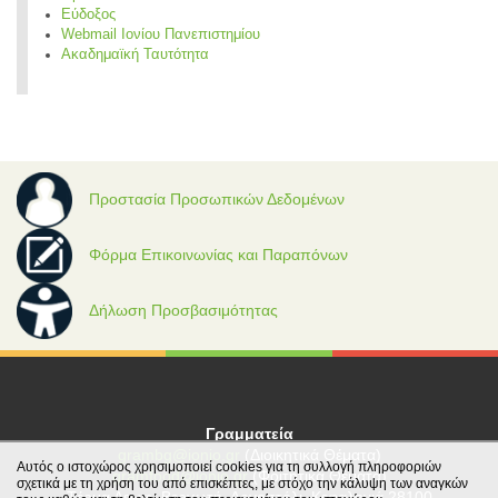
Εύδοξος
Webmail Ιονίου Πανεπιστημίου
Ακαδημαϊκή Ταυτότητα
Προστασία Προσωπικών Δεδομένων
Φόρμα Επικοινωνίας και Παραπόνων
Δήλωση Προσβασιμότητας
Γραμματεία
grambg@ionio.gr
(Διοικητικά Θέματα)
Αυτός ο ιστοχώρος χρησιμοποιεί cookies για τη συλλογή πληροφοριών
gramfood@ionio.gr
(Φοιτητικά Θέματα)
σχετικά με τη χρήση του από επισκέπτες, με στόχο την κάλυψη των αναγκών
Tέρμα Λεωφ. Βεργωτή, Αργοστόλι, Κεφαλονιά 28100