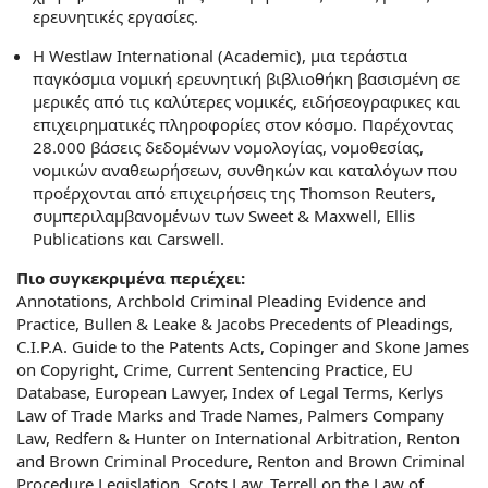
ερευνητικές εργασίες.
Η Westlaw International (Academic), μια τεράστια
παγκόσμια νομική ερευνητική βιβλιοθήκη βασισμένη σε
μερικές από τις καλύτερες νομικές, ειδήσεογραφικες και
επιχειρηματικές πληροφορίες στον κόσμο. Παρέχοντας
28.000 βάσεις δεδομένων νομολογίας, νομοθεσίας,
νομικών αναθεωρήσεων, συνθηκών και καταλόγων που
προέρχονται από επιχειρήσεις της Thomson Reuters,
συμπεριλαμβανομένων των Sweet & Maxwell, Ellis
Publications και Carswell.
Πιο συγκεκριμένα περιέχει:
Annotations, Archbold Criminal Pleading Evidence and
Practice, Bullen & Leake & Jacobs Precedents of Pleadings,
C.I.P.A. Guide to the Patents Acts, Copinger and Skone James
on Copyright, Crime, Current Sentencing Practice, EU
Database, European Lawyer, Index of Legal Terms, Kerlys
Law of Trade Marks and Trade Names, Palmers Company
Law, Redfern & Hunter on International Arbitration, Renton
and Brown Criminal Procedure, Renton and Brown Criminal
Procedure Legislation, Scots Law, Terrell on the Law of