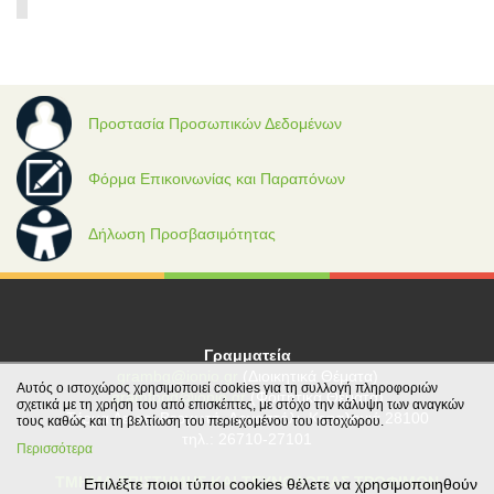
Προστασία Προσωπικών Δεδομένων
Φόρμα Επικοινωνίας και Παραπόνων
Δήλωση Προσβασιμότητας
Γραμματεία
grambg@ionio.gr
(Διοικητικά Θέματα)
Αυτός ο ιστοχώρος χρησιμοποιεί cookies για τη συλλογή πληροφοριών
gramfood@ionio.gr
(Φοιτητικά Θέματα)
σχετικά με τη χρήση του από επισκέπτες, με στόχο την κάλυψη των αναγκών
Tέρμα Λεωφ. Βεργωτή, Αργοστόλι, Κεφαλονιά 28100
τους καθώς και τη βελτίωση του περιεχομένου του ιστοχώρου.
τηλ.: 26710-27101
Περισσότερα
ΤΜΗΜΑ ΕΠΙΣΤΗΜΗΣ ΚΑΙ ΤΕΧΝΟΛΟΓΙΑΣ ΤΡΟΦΙΜΩΝ
Επιλέξτε ποιοι τύποι cookies θέλετε να χρησιμοποιηθούν