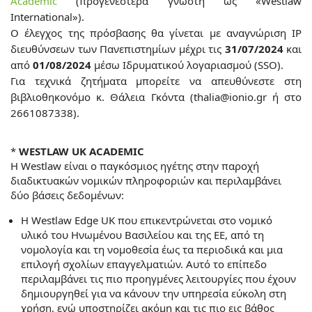
Academic
(προγενέστερα γνωστή ως «Westlaw
International»).
Ο έλεγχος της πρόσβασης θα γίνεται με αναγνώριση IP
διευθύνσεων των Πανεπιστημίων μέχρι τις
31/07/2024
και
από
01/08/2024
μέσω Ιδρυματικού λογαριασμού (SSO).
Για τεχνικά ζητήματα μπορείτε να απευθύνεστε στη
βιβλιοθηκονόμο κ. Θάλεια Γκόντα (thalia@ionio.gr
ή στο
2661087338).
*
WESTLAW UK ACADEMIC
Η Westlaw είναι ο παγκόσμιος ηγέτης στην παροχή
διαδικτυακών νομικών πληροφοριών και περιλαμβάνει
δύο βάσεις δεδομένων:
Η Westlaw Edge UK που επικεντρώνεται στο νομικό
υλικό του Ηνωμένου Βασιλείου και της ΕΕ, από τη
νομολογία και τη νομοθεσία έως τα περιοδικά και μια
επιλογή σχολίων επαγγελματιών. Αυτό το επίπεδο
περιλαμβάνει τις πιο προηγμένες λειτουργίες που έχουν
δημιουργηθεί για να κάνουν την υπηρεσία εύκολη στη
χρήση, ενώ υποστηρίζει ακόμη και τις πιο εις βάθος