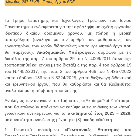
Mέγεθος: 287.17 KB :: Τύπος: Αρχείο PDF
Το Τμήμα Επιστήμης και Τεχνολογίας Τροφίμων του Ιονίου
Πανεπιστημίου ενδιαφέρεται για την πρόσληψη με σχέση εργασίας
ιδιωτικού δικαίου ορισμένου χρόνου, με πλήρη ή μερική
απασχόληση (ανάλογα με τον αριθμό των μαθημάτων, των
εργαστηρίων, των ωρών διδασκαλίας και το ερευνητικό έργο που
θα παρέχουν),
Ακαδημαϊκών Υπότροφων
, σύμφωνα με τις
διατάξεις της παρ. 7 του άρθρου 29 του Ν. 4009/2011 όπως έχει
τροποποιηθεί και ισχύει με τις διατάξεις της παρ. 4 του άρθρου 19
του Ν.4452/2017, της παρ. 2 του άρθρου 466 του Ν.4957/2022
και του άρθρου 136 του Ν.5224/2025, για τη διεξαγωγή διδακτικού
και ερευνητικού έργου, που θα καθορίζεται και θα εξειδικεύεται
αναλυτικά με τη σύμβαση πρόσληψης.
Αναλόγως των αναγκών του Τμήματος, οι Ακαδημαϊκοί Υπότροφοι
που θα επιλεγούν πρόκειται να καλύψουν τις ανάγκες των κάτωθι
γνωστικών αντικειμένων, για το
ακαδημαϊκό έτος 2025 – 2026
,
με δυνατότητα ανανέωσης μέχρι τρία (3) ακαδημαϊκά έτη:
1. Γνωστικό αντικείμενο
«Γεωπονικές Επιστήμες και