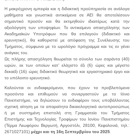
Η μακρόχρονη εμπειρία και η διδακτική προϋπηρεσία σε ανάλογα
μαθήματα και γνωστικά αντικείμενα σε ΑΕΙ θα αποτελέσουν
σημαντικό προσόν και θα εκτιμηθούν ιδιαιτέρως κατά την
αξιολόγηση των υποψηφίων. Το αντικείμενο απασχόλησης των
Ακαδημαϊκών Υποτρόφων που θα επιλεγούν (διδακτικό και
ερευνητικό), θα καθοριστεί με απόφαση της Συνέλευσης του
Τμήματος, σύμφωνα με το ωρολόγιο πρόγραμμα και τις εν γένει
ανάγκες του.
Ως πλήρης απασχόληση θεωρείται το σύνολο των σαράντα (40)
ωρών, εκ των οποίων κατ’ ελάχιστο έξι (6) ώρες και μέγιστο
δεκαέξι (16) ώρες διδακτικό θεωρητικό και εργαστηριακό έργο και
το υπόλοιπο ερευνητικό.
Καλούνται οι ενδιαφερόμενοι, που έχουν τα προβλεπόμενα
προσόντα και επιθυμούν να συνεργαστούν με το Ιόνιο
Πανεπιστήμιο, να δηλώσουν το ενδιαφέρον τους υποβάλλοντας
σχετική αίτηση με τα απαραίτητα δικαιολογητικά αυτοπροσώπως
ή με συστημένη επιστολή στη Γραμματεία του Τμήματος
Επιστήμης και Τεχνολογίας Τροφίμων του Ιονίου Πανεπιστημίου
(Τέρμα Λεωφόρου Βεργωτή, Αργοστόλι, 28100, Κεφαλονιά, τηλ.:
2671027101)
μέχρι και τη 16η Σεπτεμβρίου του 2025
.