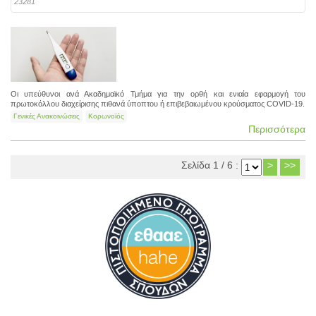
23281
Οι υπεύθυνοι ανά Ακαδημαϊκό Τμήμα για την ορθή και ενιαία εφαρμογή του
πρωτοκόλλου διαχείρισης πιθανά ύποπτου ή επιβεβαιωμένου κρούσματος COVID-19.
Γενικές Ανακοινώσεις
Κορωνοϊός
Περισσότερα
Σελίδα 1 / 6 :
>
>>