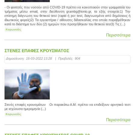
- Οι φοιτητές που νοσούν από COVID-19 πρέπει να κοινοποιούν στην γραμματεία του
τμήματος μέσω email, στην διεύθυνση grambg@ionio.gr, τα εξής στοιχεία:1) Την
επίσημη διάγνωση του θετικού test (rapid ή pcr test, διαγνωσμένα από δημόσιους ή
ιδιωτικούς φορείς)2) Τα εργαστήρια / αίθουσες διδασκαλίας στα οποία παραβρέθηκαν
κατά το διάστημα των δύο (2) ημερών που προηγήθηκαν του θετικού test3) Τις (...)
Κορωνοϊός
Περισσότερα
ΣΤΕΝΕΣ ΕΠΑΦΕΣ ΚΡΟΥΣΜΑΤΟΣ
Δημοσίευση:
16-03-2022 13:28
|
Προβολές:
904
Στενές επαφές κρουσμάτων Οι παρακάτω Α.Μ. πρέπει να επιδείξουν αρνητικό τεστ
με ισχύουσα ημερομηνία (...)
Κορωνοϊός
Περισσότερα