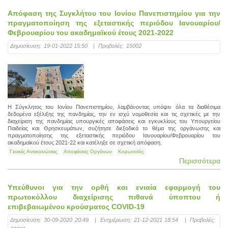
Απόφαση της Συγκλήτου του Ιονίου Πανεπιστημίου για την
πραγματοποίηση της εξεταστικής περιόδου Ιανουαρίου/
Φεβρουαρίου του ακαδημαϊκού έτους 2021-2022
Δημοσίευση:
19-01-2022 15:50
|
Προβολές:
15002
Η Σύγκλητος του Ιονίου Πανεπιστημίου, λαμβάνοντας υπόψιν όλα τα διαθέσιμα
δεδομένα εξέλιξης της πανδημίας, την εν ισχύ νομοθεσία και τις σχετικές με την
διαχείριση της πανδημίας υπουργικές αποφάσεις και εγκυκλίους του Υπουργείου
Παιδείας και Θρησκευμάτων, συζήτησε διεξοδικά το θέμα της οργάνωσης και
πραγματοποίησης της εξεταστικής περιόδου Ιανουαρίου/Φεβρουαρίου του
ακαδημαϊκού έτους 2021-22 και κατέληξε σε σχετική απόφαση.
Γενικές Ανακοινώσεις
Αποφάσεις Οργάνων
Κορωνοϊός
Περισσότερα
Υπεύθυνοι για την ορθή και ενιαία εφαρμογή του
πρωτοκόλλου διαχείρισης πιθανά ύποπτου ή
επιβεβαιωμένου κρούσματος COVID-19
Δημοσίευση:
30-09-2020 20:49
|
Ενημέρωση:
21-12-2021 18:54
|
Προβολές: