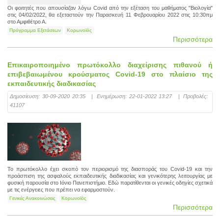
Οι φοιτητές που απουσίαζαν λόγω Covid από την εξέταση του μαθήματος "Βιολογία"
στις 04/02/2022, θα εξεταστούν την Παρασκευή 11 Φεβρουαρίου 2022 στις 10:30πμ
στο Αμφιθέτρο Α.
Πρόγραμμα Εξετάσεων
Κορωνοϊός
Περισσότερα
Επικαιροποιημένο πρωτόκολλο διαχείρισης πιθανού ή
επιβεβαιωμένου κρούσματος Covid-19 στο πλαίσιο της
εκπαιδευτικής διαδικασίας
Δημοσίευση:
30-09-2020 20:35
|
Ενημέρωση:
22-01-2022 13:27
|
Προβολές:
41107
Το πρωτόκολλο έχει σκοπό τον περιορισμό της διασποράς του Covid-19 και την
προάσπιση της ασφαλούς εκπαιδευτικής διαδικασίας και γενικότερης λειτουργίας με
φυσική παρουσία στο Ιόνιο Πανεπιστήμιο. Εδώ παρατίθενται οι γενικές οδηγίες σχετικά
με τις ενέργειες που πρέπει να εφαρμοστούν.
Γενικές Ανακοινώσεις
Κορωνοϊός
Περισσότερα