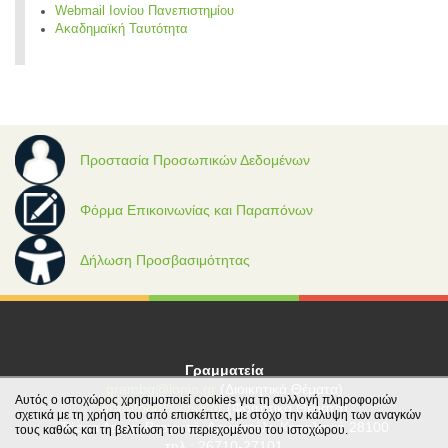
Webmail Ιονίου Πανεπιστημίου
Ακαδημαϊκή Ταυτότητα
Προστασία Προσωπικών Δεδομένων
Φόρμα Επικοινωνίας και Παραπόνων
Δήλωση Προσβασιμότητας
Γραμματεία
grambg@ionio.gr
(Διοικητικά Θέματα)
Αυτός ο ιστοχώρος χρησιμοποιεί cookies για τη συλλογή πληροφοριών
gramfood@ionio.gr
(Φοιτητικά Θέματα)
σχετικά με τη χρήση του από επισκέπτες, με στόχο την κάλυψη των αναγκών
Tέρμα Λεωφ. Βεργωτή, Αργοστόλι, Κεφαλονιά 28100
τους καθώς και τη βελτίωση του περιεχομένου του ιστοχώρου.
τηλ.: 26710-27101