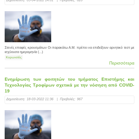
Δημοσίευση:
05-04-2022 14:01
|
Προβολές:
820
Στενές επαφές κρουσμάτων Οι παρακάτω Α.Μ. πρέπει να επιδείξουν αρνητικό τεστ με
ισχύουσα ημερομηνία (...)
Κορωνοϊός
Περισσότερα
Ενημέρωση των φοιτητών του τμήματος Επιστήμης και
Τεχνολογίας Τροφίμων σχετικά με την νόσηση από COVID-
19
Δημοσίευση:
18-03-2022 11:36
|
Προβολές:
967