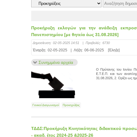
Προκήρυξη εκλογών για την ανάδειξη εκπροσώ
Πανεπιστημίου [με θητεία έως 31.08.2026]
Δημοσίευση:
02-05-2025 14:51
|
Προβολές:
6730
Έναρξη:
02-05-2025
|
Λήξη:
06-06-2025
[Έληξε]
Συνημμένα αρχεία
Ο Πρύτανης του Ιονίου Πα
Ε.Τ.Ε.Π. και των αναπλη
31.08.2026, 2. Ορίζει ως 
Γενικοί Διαγωνισμοί
Προκηρύξεις
ΤΔΔΣ:Προκήρυξη Κινητικότητας διδακτικού προσωπ
- ακαδ. έτος 2024-25 &2025-26