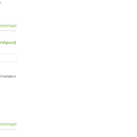
».
ισσότερα
κτόρων)
 υποψήφιων
ισσότερα