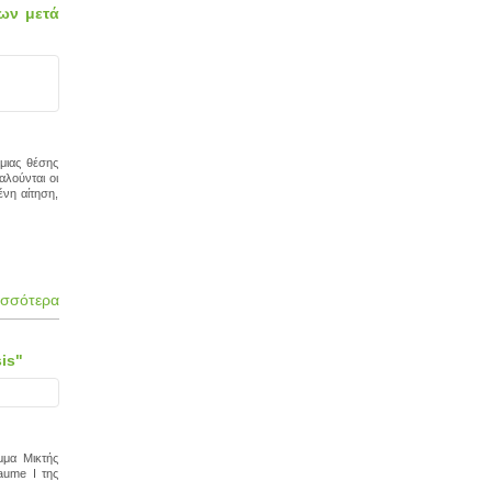
ων μετά
μιας θέσης
λούνται οι
νη αίτηση,
ισσότερα
is"
μμα Μικτής
Jaume I της