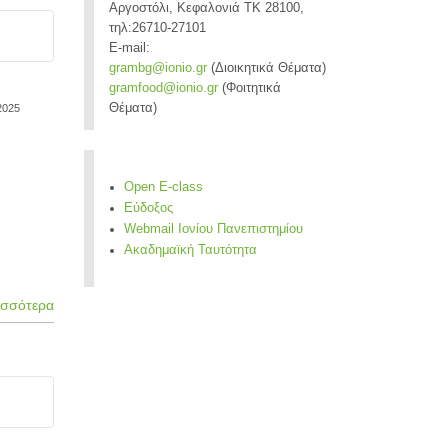
Αργοστόλι, Κεφαλονιά ΤΚ 28100,
τηλ:26710-27101
E-mail:
grambg@ionio.gr
(Διοικητικά Θέματα)
gramfood@ionio.gr
(Φοιτητικά
Θέματα)
2025
Open E-class
Εύδοξος
Webmail Ιονίου Πανεπιστημίου
Ακαδημαϊκή Ταυτότητα
ισσότερα