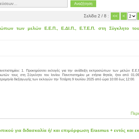
Σελίδα 2 / 8 :
<<
<
πων των μελών Ε.Ε.Π., Ε.ΔΙ.Π., Ε.Τ.Ε.Π. στη Σύγκλητο του
νεπιστημίου: 1. Προκηρύσσει εκλογές για την ανάδειξη εκπροσώπων των μελών Ε.Ε.Π.
ρωτών τους στη Σύγκλητο του Ιονίου Πανεπιστημίου με ετήσια θητεία, ήτοι από 01.0
ημερομηνία διεξαγωγής των εκλογών την Τετάρτη 9 Ιουλίου 2025 από ώρα 10:00 έως 12:00.
Περ
ικού για διδασκαλία ή/ και επιμόρφωση Erasmus + εντός και εκ