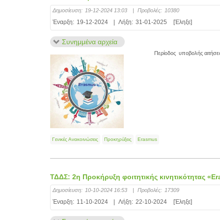
Δημοσίευση:
19-12-2024 13:03
|
Προβολές:
10380
Έναρξη:
19-12-2024
|
Λήξη:
31-01-2025
[Έληξε]
Συνημμένα αρχεία
Περίοδος υποβολής αιτήσεω
Γενικές Ανακοινώσεις
Προκηρύξεις
Erasmus
ΤΔΔΣ: 2η Προκήρυξη φοιτητικής κινητικότητας «E
Δημοσίευση:
10-10-2024 16:53
|
Προβολές:
17309
Έναρξη:
11-10-2024
|
Λήξη:
22-10-2024
[Έληξε]