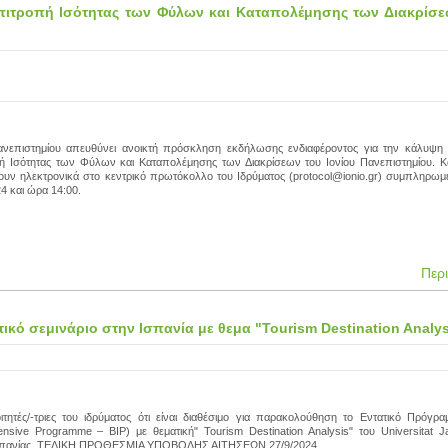
πιτροπή Ισότητας των Φύλων και Καταπολέμησης των Διακρίσε
ανεπιστημίου απευθύνει ανοικτή πρόσκληση εκδήλωσης ενδιαφέροντος για την κάλυψη 
 Ισότητας των Φύλων και Καταπολέμησης των Διακρίσεων του Ιονίου Πανεπιστημίου. Κα
ουν ηλεκτρονικά στο κεντρικό πρωτόκολλο του Ιδρύματος (protocol@ionio.gr) συμπληρωμέ
24 και ώρα 14:00.
Περ
ό σεμινάριο στην Ισπανία με θεμα "Tourism Destination Analys
ιτητές/-τριες του ιδρύματος ότι είναι διαθέσιμο για παρακολούθηση το Εντατικό Πρόγρα
tensive Programme – BIP) με θεματική" Tourism Destination Analysis" του Universitat 
ης Ισπανίας. ΤΕΛΙΚΗ ΠΡΟΘΕΣΜΙΑ ΥΠΟΒΟΛΗΣ ΑΙΤΗΣΕΩΝ 27/9/2024