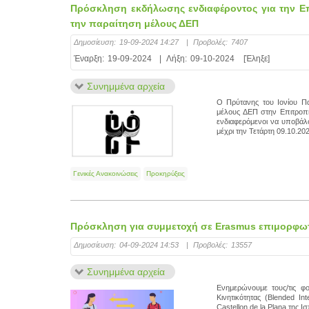
Πρόσκληση εκδήλωσης ενδιαφέροντος για την Ε
την παραίτηση μέλους ΔΕΠ
Δημοσίευση:
19-09-2024 14:27
|
Προβολές:
7407
Έναρξη:
19-09-2024
|
Λήξη:
09-10-2024
[Έληξε]
Συνημμένα αρχεία
Ο Πρύτανης του Ιονίου Π
μέλους ΔΕΠ στην Επιτροπή
ενδιαφερόμενοι να υποβάλ
μέχρι την Τετάρτη 09.10.20
Γενικές Ανακοινώσεις
Προκηρύξεις
Πρόσκληση για συμμετοχή σε Erasmus επιμορφωτικ
Δημοσίευση:
04-09-2024 14:53
|
Προβολές:
13557
Συνημμένα αρχεία
Eνημερώνουμε τους/τις φο
Κινητικότητας (Blended In
Castellon de la Plana τ