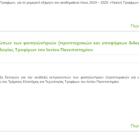
Τροφίμων, για το χειμερινό εξάμηνο του ακαδημαϊκού έτους 2024 – 2025: «Υγιεινή Τροφίμων
Περ
πων των φοιτητών/τριών (προπτυχιακών και υποψήφιων διδα
λογίας Τροφίμων του Ιονίου Πανεπιστημίου
υξη Εκλογών για την ανάδειξη εκπροσώπων των φοιτητών/τριών (προπτυχιακών και
 του Τμήματος Επιστήμης και Τεχνολογίας Τροφίμων του Ιονίου Πανεπιστημίου
Περ