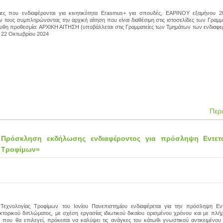
τριες που ενδιαφέρονται για κινητικότητα Erasmus+ για σπουδές, ΕΑΡΙΝΟΥ εξαμήνου 2
τους συμπληρώνοντας την αρχική αίτηση που είναι διαθέσιμη στις ιστοσελίδες των Γραμ
υθη προθεσμία: ΑΡΧΙΚΗ ΑΙΤΗΣΗ (υποβάλλεται στις Γραμματείες των Τμημάτων των ενδιαφε
- 22 Οκτωβρίου 2024
Περ
 Πρόσκληση εκδήλωσης ενδιαφέροντος για πρόσληψη Εντετ
νή Τροφίμων»
Τεχνολογίας Τροφίμων του Ιονίου Πανεπιστημίου ενδιαφέρεται για την πρόσληψη Εν
κτορικού διπλώματος, με σχέση εργασίας ιδιωτικού δικαίου ορισμένου χρόνου και με πλή
ου θα επιλεγεί, πρόκειται να καλύψει τις ανάγκες του κάτωθι γνωστικού αντικειμένου