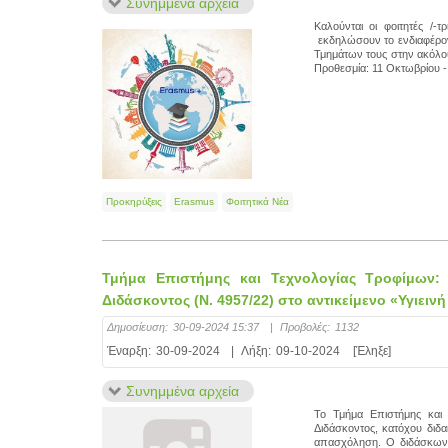
Συνημμένα αρχεία
Καλούνται οι φοιτητές /-
εκδηλώσουν το ενδιαφέρον 
Τμημάτων τους στην ακόλο
Προθεσμία: 11 Οκτωβρίου 
Προκηρύξεις
Erasmus
Φοιτητικά Νέα
Τμήμα Επιστήμης και Τεχνολογίας Τροφίμων:
Διδάσκοντος (Ν. 4957/22) στο αντικείμενο «Υγιει
Δημοσίευση:
30-09-2024 15:37
|
Προβολές:
1132
Έναρξη:
30-09-2024
|
Λήξη:
09-10-2024
[Έληξε]
Συνημμένα αρχεία
Το Τμήμα Επιστήμης και 
Διδάσκοντος, κατόχου διδα
απασχόληση. Ο διδάσκων π