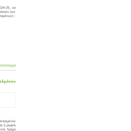
024-25, να
ματειών των
ρομένων) -
ισσότερα
αλμένου
τεταλμένου
ρη ή μερική
 στο Τμήμα