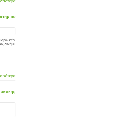
ισσότερα
στημίου
εκτρονικών
», δυνάμει
ισσότερα
ρακτικής