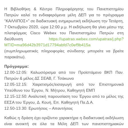
Η Βιβλιοθήκη & Κέντρο Πληροφόρησης του Πανεπιστημίου
Πατρών καλεί τα ενδιαφερόμενα μέλη ΔΕΠ για το πρόγραμμα
“ΚΑΛΛΙΠΟΣ+” σε διαδικτυακή ενημερωτική εκδήλωση την Τετάρτη,
7 Οκτωβρίου 2020, ώρα 12:00 μ.μ. Η εκδήλωση θα γίνει μέσω της
πλατφόρμας Cisco Webex του Πανεπιστημίου Πατρών στη
διεύθυνση
https://upatras.webex.com/upatras/j.php?
MTID=ma96d42b3971d17794abfd7c0ef9b415a
(συμπληρωματικές πληροφορίες σύνδεσης μπορείτε να βρείτε
παρακάτω).
Πρόγραμμα:
12.00-12.05: Καλωσόρισμα από τον Προϊστάμενο ΒΚΠ Παν.
Πατρών & μέλος ΔΣ ΣΕΑΒ, Γ. Τσάκωνα
12.05-12.15: Χαιρετισμός/εισαγωγή από τον Επιστημονικά
Υπεύθυνο του Έργου, Ν. Μήτρου, Καθηγητή ΕΜΠ
12.15-12.50: Αναλυτική παρουσίαση του Έργου από το μέλος της
ΕΕΣΑ του Έργου, Δ. Κουή, Επ. Καθηγητή Πα.Δ.Α.
12.50-13.30: Ερωτήσεις – Απαντήσεις
Καθώς η δράση έχει οριζόντιο χαρακτήρα η διαδικτυακή εκδήλωση
είναι ανοικτή σε όλα τα Μέλη ΔΕΠ των πανεπιστημιακών