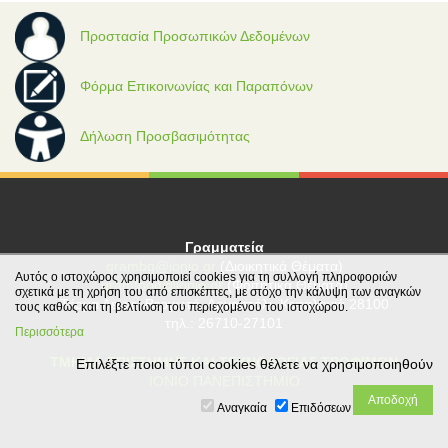
Προστασία Προσωπικών Δεδομένων
Φόρμα Επικοινωνίας και Παραπόνων
Δήλωση Προσβασιμότητας
Γραμματεία
grambg@ionio.gr
(Διοικητικά Θέματα)
Αυτός ο ιστοχώρος χρησιμοποιεί cookies για τη συλλογή πληροφοριών
gramfood@ionio.gr
(Φοιτητικά Θέματα)
σχετικά με τη χρήση του από επισκέπτες, με στόχο την κάλυψη των αναγκών
Tέρμα Λεωφ. Βεργωτή, Αργοστόλι, Κεφαλονιά 28100
τους καθώς και τη βελτίωση του περιεχομένου του ιστοχώρου.
τηλ.: 26710-27101
Περισσότερα
ΤΜΗΜΑ ΕΠΙΣΤΗΜΗΣ ΚΑΙ ΤΕΧΝΟΛΟΓΙΑΣ ΤΡΟΦΙΜΩΝ
Επιλέξτε ποιοι τύποι cookies θέλετε να χρησιμοποιηθούν
ΙΟΝΙΟ ΠΑΝΕΠΙΣΤΗΜΙΟ
Αναγκαία
Επιδόσεων