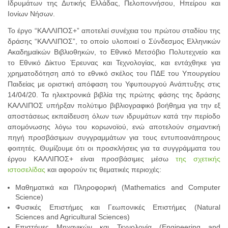
Ιδρυμάτων της Δυτικής Ελλάδας, Πελοποννήσου, Ηπείρου και
Ιονίων Νήσων.
Το έργο “ΚΑΛΛΙΠΟΣ+” αποτελεί συνέχεια του πρώτου σταδίου της
δράσης “ΚΑΛΛΙΠΟΣ”, το οποίο υλοποιεί ο Σύνδεσμος Ελληνικών
Ακαδημαϊκών Βιβλιοθηκών, το Εθνικό Μετσόβιο Πολυτεχνείο και
το Εθνικό Δίκτυο Έρευνας και Τεχνολογίας, και εντάχθηκε για
χρηματοδότηση από το εθνικό σκέλος του ΠΔΕ του Υπουργείου
Παιδείας με οριστική απόφαση του Υφυπουργού Ανάπτυξης στις
14/04/20. Τα ηλεκτρονικά βιβλία της πρώτης φάσης της δράσης
ΚΑΛΛΙΠΟΣ υπήρξαν πολύτιμο βιβλιογραφικό βοήθημα για την εξ
αποστάσεως εκπαίδευση όλων των ιδρυμάτων κατά την περίοδο
απομόνωσης λόγω του κορωνοϊού, ενώ αποτελούν σημαντική
πηγή προσβάσιμων συγγραμμάτων για τους εντυποανάπηρους
φοιτητές. Θυμίζουμε ότι οι προσκλήσεις για τα συγγράμματα του
έργου ΚΑΛΛΙΠΟΣ+ είναι προσβάσιμες μέσω
της σχετικής
ιστοσελίδας
και αφορούν τις θεματικές περιοχές:
Μαθηματικά και Πληροφορική (Mathematics and Computer
Science)
Φυσικές Επιστήμες και Γεωπονικές Επιστήμες (Natural
Sciences and Agricultural Sciences)
Επιστήμες Μηχανικών και Τεχνολογία (Engineering and