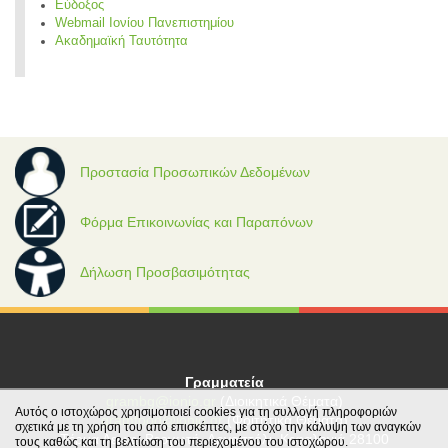
Εύδοξος
Webmail Ιονίου Πανεπιστημίου
Ακαδημαϊκή Ταυτότητα
Προστασία Προσωπικών Δεδομένων
Φόρμα Επικοινωνίας και Παραπόνων
Δήλωση Προσβασιμότητας
Γραμματεία
grambg@ionio.gr
(Διοικητικά Θέματα)
Αυτός ο ιστοχώρος χρησιμοποιεί cookies για τη συλλογή πληροφοριών
gramfood@ionio.gr
(Φοιτητικά Θέματα)
σχετικά με τη χρήση του από επισκέπτες, με στόχο την κάλυψη των αναγκών
Tέρμα Λεωφ. Βεργωτή, Αργοστόλι, Κεφαλονιά 28100
τους καθώς και τη βελτίωση του περιεχομένου του ιστοχώρου.