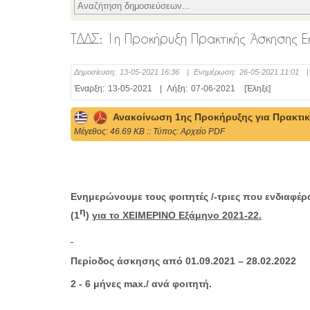
ΤΔΔΣ: 1η Προκήρυξη Πρακτικής Άσκησης E
Δημοσίευση:
13-05-2021 16:36
|
Ενημέρωση:
26-05-2021 11:01
|
Έναρξη:
13-05-2021
|
Λήξη:
07-06-2021
[Έληξε]
Ανακοίνωση 1ης Προκήρυξης για Πρακτικ
Mέγεθος: 46.69 KB :: Τύπος: Αρχείο PDF
Ενημερώνουμε τους φοιτητές /-τριες που ενδιαφέ
η
(1
)
για το ΧΕΙΜΕΡΙΝΟ Εξάμηνο 2021-22.
Περίοδος άσκησης από 01.09.2021 – 28.02.2022
2 - 6 μήνες
max
./ ανά φοιτητή.