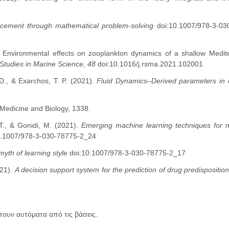
cement through mathematical problem-solving
doi:10.1007/978-3-03
1). Environmental effects on zooplankton dynamics of a shallow Medi
Studies in Marine Science, 48
doi:10.1016/j.rsma.2021.102001
 D., & Exarchos, T. P. (2021).
Fluid Dynamics–Derived parameters in 
Medicine and Biology, 1338.
 T., & Gonidi, M. (2021).
Emerging machine learning techniques for m
0.1007/978-3-030-78775-2_24
yth of learning style
doi:10.1007/978-3-030-78775-2_17
021).
A decision support system for the prediction of drug predispositio
τουν αυτόματα από τις βάσεις.