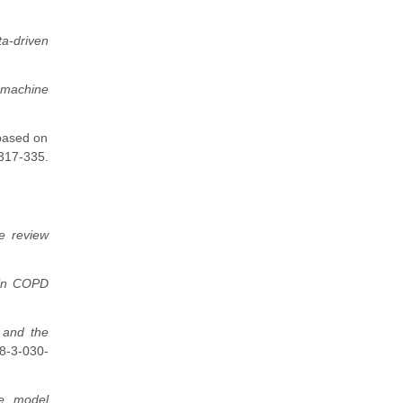
ta-driven
n machine
 based on
317-335.
e review
 in COPD
s and the
8-3-030-
re model