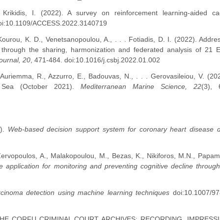
rikidis, I. (2022). A survey on reinforcement learning-aided ca
oi:10.1109/ACCESS.2022.3140719
 Kourou, K. D., Venetsanopoulou, A., . . . Fotiadis, D. I. (2022). Addre
 through the sharing, harmonization and federated analysis of 21 
ournal, 20
, 471-484. doi:10.1016/j.csbj.2022.01.002
 Auriemma, R., Azzurro, E., Badouvas, N., . . . Gerovasileiou, V. (2
n Sea (October 2021).
Mediterranean Marine Science, 22
(3), 
1).
Web-based decision support system for coronary heart disease d
, Zervopoulos, A., Malakopoulou, M., Bezas, K., Nikiforos, M.N., Papami
e application for monitoring and preventing cognitive decline through 
rcinoma detection using machine learning techniques
doi:10.1007/97
2021). THE CORFU CRIMINAL COURT ARCHIVES: RECORDING, IMPRES