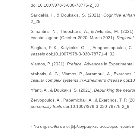
doi:10.1007/978-3-030-78775-2_30
Saridakis, I., & Doukakis, S. (2021).
Cognitive enhan
2_25
Simantiris, N., Theocharis, A., & Avlonitis, M. (202
coastal lagoon (October 2020–March 2021).
Regional 
Siogkas, P. K., Kalykakis, G. -., Anagnostopoulos, C.
vessels
doi:10.1007/978-3-030-78771-4_32
Vlamos, P. (2021).
Preface.
Advances in Experimental 
Vrahatis, A. G., Vlamos, P., Avramouli, A., Exarchos,
cellular complex systems in Alzheimer’s disease
doi:1
Yfanti, A., & Doukakis, S. (2021).
Debunking the neurom
Zervopoulos, A., Papamichail, A., & Exarchos, T. P. (2
personality traits
doi:10.1007/978-3-030-78775-2_6
- Να σημειωθεί ότι οι βιβλιογραφικές αναφορές προκύπ