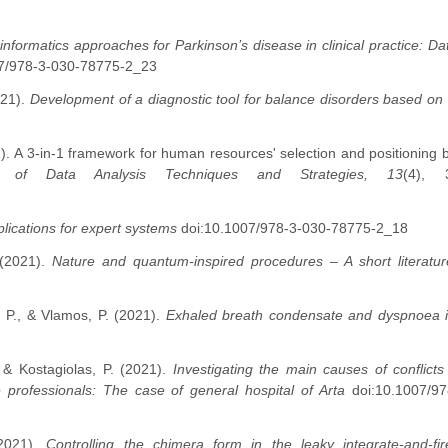
informatics approaches for Parkinson’s disease in clinical practice: Da
7/978-3-030-78775-2_23
021).
Development of a diagnostic tool for balance disorders based o
7
21). A 3-in-1 framework for human resources' selection and positioning
l of Data Analysis Techniques and Strategies, 13
(4), 
plications for expert systems
doi:10.1007/978-3-030-78775-2_18
 (2021).
Nature and quantum-inspired procedures – A short literatur
T. P., & Vlamos, P. (2021).
Exhaled breath condensate and dyspnoea
., & Kostagiolas, P. (2021).
Investigating the main causes of conflict
professionals: The case of general hospital of Arta
doi:10.1007/97
(2021).
Controlling the chimera form in the leaky integrate-and-fi