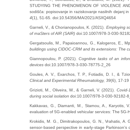
STUDYING THE PHENOMENON OF VIOLENCE AND JUS
sodišča: popisovanje in raziskovanje nasilnih dejanj 
4
(1), 51-65. doi:10.54356/MA/2021/ASXQ4654
Garneli, V., & Chorianopoulos, K. (2021).
Employing so
of maSters of AIR (SAIR)
doi:10.1007/978-3-030-9218
Gergatsoulis, M., Papaioannou, G., Kalogeros, E., Mpi
buildings using CIDOC-CRM and its extensions: The ca
Giannopoulou, P. (2021).
Cognitive tasks of an inf
devices
doi:10.1007/978-3-030-78775-2_26
Goules, A. V., Exarchos, T. P., Fotiadis, D. I., & Tz
Clinical and Experimental Rheumatology, 39
(6), 17-19
Grizioti, M., Oliveira, W., & Garneli, V. (2021).
Covid-
during social isolation
doi:10.1007/978-3-030-92182-8
Kakkavas, G., Diamanti, M., Stamou, A., Karyotis, V.
evaluation of 5G-enabled vehicular services: The 5G
Krokidis, M. G., Dimitrakopoulos, G. N., Vrahatis, A. G
sensor-based perspective in early-stage Parkinson’s 