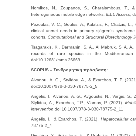
Nomikos, N., Zoupanos, S., Charalambous, T., & K
heterogeneous mobile edge networks.
IEEE Access,
d
Pezoulas, V. C., Goules, A., Kalatzis, F., Chatzis, L.,
clinical unmet needs in primary sjögren's syndrome
cohorts.
Computational and Structural Biotechnology J
Tsagarakis, K., Darmanin, S. A., Al Mabruk, S. A. A.,
records of rare species in the Mediterranea
doi:10.12681/mms.26669
SCOPUS – Συνδρομητική πρόσβαση:
Alvanou, A. G., Stylidou, A., & Exarchos, T. P. (202
doi:10.1007/978-3-030-78775-2_5
Angelis, I., Alvanou, A. G., Avgoustis, N., Vergis, S.
Stylidou, A., Exarchos, T.P., Vlamos, P. (2021).
Mobil
intervention
doi:10.1007/978-3-030-78775-2_11
Angelis, I., & Exarchos, T. (2021).
Hepatocellular ca
78775-2_4
Dimitriou, Y., Sokratous, E., & Drakakis, M. (