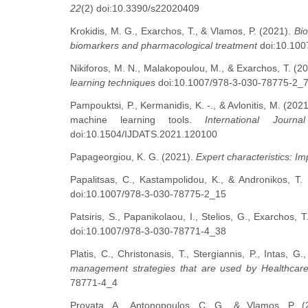
22
(2) doi:10.3390/s22020409
Krokidis, M. G., Exarchos, T., & Vlamos, P. (2021).
Bio
biomarkers and pharmacological treatment
doi:10.100
Nikiforos, M. N., Malakopoulou, M., & Exarchos, T. (2
learning techniques
doi:10.1007/978-3-030-78775-2_
Pampouktsi, P., Kermanidis, K. -., & Avlonitis, M. (20
machine learning tools.
International Journa
doi:10.1504/IJDATS.2021.120100
Papageorgiou, K. G. (2021).
Expert characteristics: Im
Papalitsas, C., Kastampolidou, K., & Andronikos, T.
doi:10.1007/978-3-030-78775-2_15
Patsiris, S., Papanikolaou, I., Stelios, G., Exarchos, 
doi:10.1007/978-3-030-78771-4_38
Platis, C., Christonasis, T., Stergiannis, P., Intas, G
management strategies that are used by Healthcare 
78771-4_4
Provata, A., Antonopoulos, C. G., & Vlamos, P. 