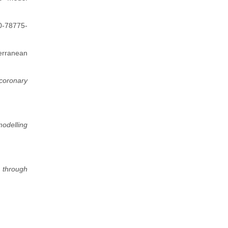
0-78775-
terranean
coronary
odelling
n through