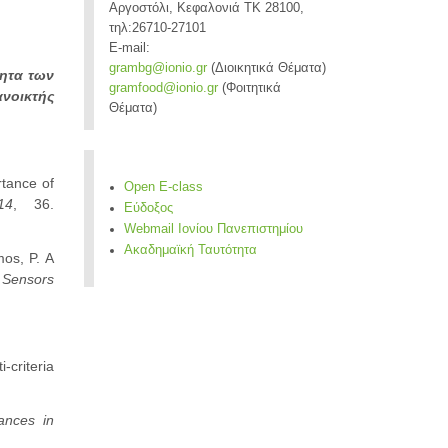
Αργοστόλι, Κεφαλονιά ΤΚ 28100,
τηλ:26710-27101
E-mail:
grambg@ionio.gr
(Διοικητικά Θέματα)
τητα των
gramfood@ionio.gr
(Φοιτητικά
ανοικτής
Θέματα)
rtance of
Open E-class
14
, 36.
Εύδοξος
Webmail Ιονίου Πανεπιστημίου
Ακαδημαϊκή Ταυτότητα
mos, P. A
.
Sensors
-criteria
nces in