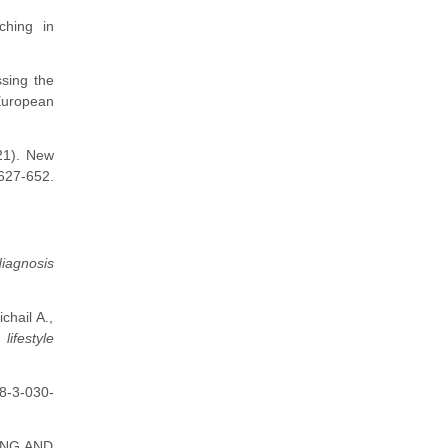
ching in
ssing the
European
021). New
627-652.
iagnosis
chail A.,
lifestyle
8-3-030-
SING AND