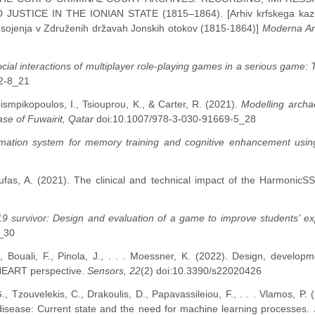
TICE IN THE IONIAN STATE (1815–1864). [Arhiv krfskega kaz
in sojenja v Združenih državah Jonskih otokov (1815-1864)]
Moderna Arh
cial interactions of multiplayer role-playing games in a serious game:
2-8_21
smpikopoulos, I., Tsiouprou, K., & Carter, R. (2021).
Modelling archa
se of Fuwairit, Qatar
doi:10.1007/978-3-030-91669-5_28
ormation system for memory training and cognitive enhancement usin
ioufas, A. (2021). The clinical and technical impact of the HarmonicSS
19 survivor: Design and evaluation of a game to improve students’ e
_30
, Bouali, F., Pinola, J., . . . Moessner, K. (2022). Design, develop
-HEART perspective.
Sensors, 22
(2) doi:10.3390/s22020426
., Tzouvelekis, C., Drakoulis, D., Papavassileiou, F., . . . Vlamos, P. 
disease: Current state and the need for machine learning processes.