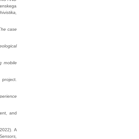
enskega
ivistika,
 The case
eological
g mobile
 project.
xperience
ment, and
(2022). A
Sensors,