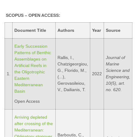
SCOPUS – OPEN ACCESS:
Document Title
Authors
Year
Source
Early Succession
Patterns of Benthic
Rallis, I.,
Journal of
Assemblages on
Chatzigeorgiou,
Marine
Artificial Reefs in
G., Florido, M.,
Science and
the Oligotrophic
1.
2022
(...),
Engineering,
Eastern
Gerovasileiou,
10(5), art.
Mediterranean
V., Dailianis, T.
no. 620.
Basin
Open Access
Arriving depleted
after crossing of the
Mediterranean:
Barboutis, C.,
Obligatory stopover