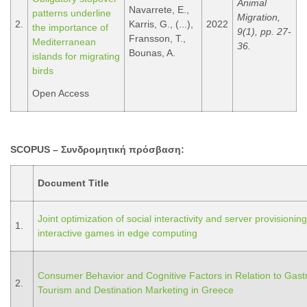
Animal
Navarrete, E.,
patterns underline
Migration,
2.
Karris, G., (...),
2022
the importance of
9(1), pp. 27-
Fransson, T.,
Mediterranean
36.
Bounas, A.
islands for migrating
birds
Open Access
SCOPUS – Συνδρομητική
πρόσβαση
:
Document Title
Joint optimization of social interactivity and server provisioning
1.
interactive games in edge computing
Consumer Behavior and Cognitive Factors in Relation to Gas
2.
Tourism and Destination Marketing in Greece