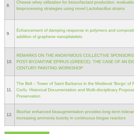
Cheese whey utilization for biosurfactant production: evaluatio
8.
bioprocessing strategies using novel Lactobacillus strains
Enhancement of damping response in polymers and composit
9.
addition of graphene nanoplatelets
REMARKS ON THE ANONYMOUS COLLECTIVE SPONSORSH
10.
POST-BYZANTINE EPIRUS (GREECE): THE CASE OF AN E
CENTURY PAINTING WORKSHOP
The Bell – Tower of Saint Barbaros in the Medieval ‘Borgo’ of
11.
Corfu: Historical Documentation and Multi-disciplinary Proposal
Preservation
Biochar enhanced bioaugmentation provides long-term tolera
12.
increasing ammonia toxicity in continuous biogas reactors