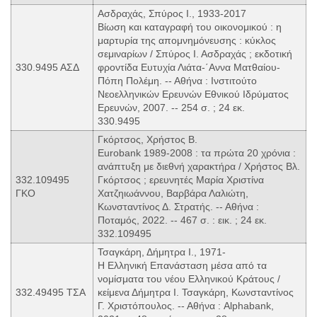
Ασδραχάς, Σπύρος Ι., 1933-2017
Βίωση και καταγραφή του οικονομικού : η
μαρτυρία της απομνημόνευσης : κύκλος
σεμιναρίων / Σπύρος Ι. Ασδραχάς ; εκδοτική
330.9495 ΑΣΔ
φροντίδα Ευτυχία Λιάτα-΄Αννα Ματθαίου-
Πόπη Πολέμη. -- Αθήνα : Ινστιτούτο
Νεοελληνικών Ερευνών Εθνικού Ιδρύματος
Ερευνών, 2007. -- 254 σ. ; 24 εκ.
330.9495
Γκόρτσος, Χρήστος Β.
Eurobank 1989-2008 : τα πρώτα 20 χρόνια :
ανάπτυξη με διεθνή χαρακτήρα / Χρήστος Βλ.
332.109495
Γκόρτσος ; ερευνητές Μαρία Χριστίνα
ΓΚΟ
Χατζηιωάννου, Βαρβάρα Λαλιώτη,
Κωνσταντίνος Δ. Στρατής. -- Αθήνα :
Ποταμός, 2022. -- 467 σ. : εικ. ; 24 εκ.
332.109495
Τσαγκάρη, Δήμητρα Ι., 1971-
Η Ελληνική Επανάσταση μέσα από τα
νομίσματα του νέου Ελληνικού Κράτους /
332.49495 ΤΣΑ
κείμενα Δήμητρα Ι. Τσαγκάρη, Κωνσταντίνος
Γ. Χριστόπουλος. -- Αθήνα : Alphabank,