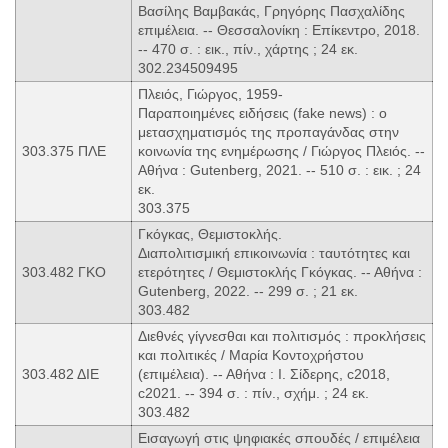
Βασίλης Βαμβακάς, Γρηγόρης Πασχαλίδης
επιμέλεια. -- Θεσσαλονίκη : Επίκεντρο, 2018.
-- 470 σ. : εικ., πίν., χάρτης ; 24 εκ.
302.234509495
Πλειός, Γιώργος, 1959-
Παραποιημένες ειδήσεις (fake news) : ο
μετασχηματισμός της προπαγάνδας στην
303.375 ΠΛΕ
κοινωνία της ενημέρωσης / Γιώργος Πλειός. --
Αθήνα : Gutenberg, 2021. -- 510 σ. : εικ. ; 24
εκ.
303.375
Γκόγκας, Θεμιστοκλής.
Διαπολιτισμική επικοινωνία : ταυτότητες και
303.482 ΓΚΟ
ετερότητες / Θεμιστοκλής Γκόγκας. -- Αθήνα :
Gutenberg, 2022. -- 299 σ. ; 21 εκ.
303.482
Διεθνές γίγνεσθαι και πολιτισμός : προκλήσεις
και πολιτικές / Μαρία Κοντοχρήστου
303.482 ΔΙΕ
(επιμέλεια). -- Αθήνα : Ι. Σίδερης, c2018,
c2021. -- 394 σ. : πίν., σχήμ. ; 24 εκ.
303.482
Εισαγωγή στις ψηφιακές σπουδές / επιμέλεια