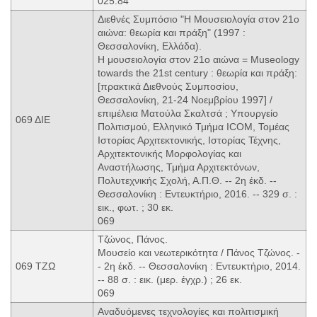
025.84
Διεθνές Συμπόσιο "Η Μουσειολογία στον 21ο
αιώνα: θεωρία και πράξη" (1997 :
Θεσσαλονίκη, Ελλάδα).
Η μουσειολογία στον 21ο αιώνα = Museology
towards the 21st century : θεωρία και πράξη:
[πρακτικά Διεθνούς Συμποσίου,
Θεσσαλονίκη, 21-24 Νοεμβρίου 1997] /
επιμέλεια Ματούλα Σκαλτσά ; Υπουργείο
069 ΔΙΕ
Πολιτισμού, Ελληνικό Τμήμα ICOM, Τομέας
Ιστορίας Αρχιτεκτονικής, Ιστορίας Τέχνης,
Αρχιτεκτονικής Μορφολογίας και
Αναστήλωσης, Τμήμα Αρχιτεκτόνων,
Πολυτεχνικής Σχολή, Α.Π.Θ. -- 2η έκδ. --
Θεσσαλονίκη : Εντευκτήριο, 2016. -- 329 σ. :
εικ., φωτ. ; 30 εκ.
069
Τζώνος, Πάνος.
Μουσείο και νεωτερικότητα / Πάνος Τζώνος. -
069 ΤΖΩ
- 2η έκδ. -- Θεσσαλονίκη : Εντευκτήριο, 2014.
-- 88 σ. : εικ. (μερ. έγχρ.) ; 26 εκ.
069
Αναδυόμενες τεχνολογίες και πολιτισμική