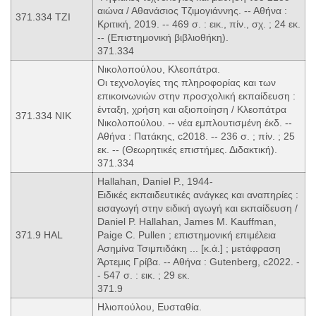
αιώνα / Αθανάσιος Τζιμογιάννης. -- Αθήνα :
371.334 TZI
Κριτική, 2019. -- 469 σ. : εικ., πίν., σχ. ; 24 εκ.
-- (Επιστημονική βιβλιοθήκη).
371.334
Νικολοπούλου, Κλεοπάτρα.
Οι τεχνολογίες της πληροφορίας και των
επικοινωνιών στην προσχολική εκπαίδευση :
ένταξη, χρήση και αξιοποίηση / Κλεοπάτρα
371.334 ΝΙΚ
Νικολοπούλου. -- νέα εμπλουτισμένη έκδ. --
Αθήνα : Πατάκης, c2018. -- 236 σ. ; πίν. ; 25
εκ. -- (Θεωρητικές επιστήμες. Διδακτική).
371.334
Hallahan, Daniel P., 1944-
Ειδικές εκπαιδευτικές ανάγκες και αναπηρίες :
εισαγωγή στην ειδική αγωγή και εκπαίδευση /
Daniel P. Hallahan, James M. Kauffman,
371.9 HAL
Paige C. Pullen ; επιστημονική επιμέλεια
Ασημίνα Τσιμπιδάκη ... [κ.ά.] ; μετάφραση
Άρτεμις Γρίβα. -- Αθήνα : Gutenberg, c2022. -
- 547 σ. : εικ. ; 29 εκ.
371.9
Ηλιοπούλου, Ευσταθία.