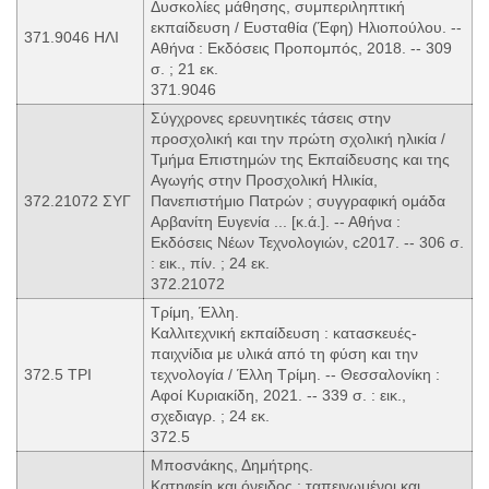
Δυσκολίες μάθησης, συμπεριληπτική
εκπαίδευση / Ευσταθία (Έφη) Ηλιοπούλου. --
371.9046 ΗΛΙ
Αθήνα : Εκδόσεις Προπομπός, 2018. -- 309
σ. ; 21 εκ.
371.9046
Σύγχρονες ερευνητικές τάσεις στην
προσχολική και την πρώτη σχολική ηλικία /
Τμήμα Επιστημών της Εκπαίδευσης και της
Αγωγής στην Προσχολική Ηλικία,
372.21072 ΣΥΓ
Πανεπιστήμιο Πατρών ; συγγραφική ομάδα
Αρβανίτη Ευγενία ... [κ.ά.]. -- Αθήνα :
Εκδόσεις Νέων Τεχνολογιών, c2017. -- 306 σ.
: εικ., πίν. ; 24 εκ.
372.21072
Τρίμη, Έλλη.
Καλλιτεχνική εκπαίδευση : κατασκευές-
παιχνίδια με υλικά από τη φύση και την
372.5 ΤΡΙ
τεχνολογία / Έλλη Τρίμη. -- Θεσσαλονίκη :
Αφοί Κυριακίδη, 2021. -- 339 σ. : εικ.,
σχεδιαγρ. ; 24 εκ.
372.5
Μποσνάκης, Δημήτρης.
Κατηφείη και όνειδος : ταπεινωμένοι και