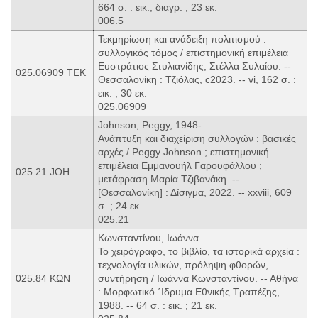
664 σ. : εικ., διαγρ. ; 23 εκ.
006.5
Τεκμηρίωση και ανάδειξη πολιτισμού :
συλλογικός τόμος / επιστημονική επιμέλεια
Ευστράτιος Στυλιανίδης, Στέλλα Συλαίου. --
025.06909 ΤΕΚ
Θεσσαλονίκη : Τζιόλας, c2023. -- vi, 162 σ. :
εικ. ; 30 εκ.
025.06909
Johnson, Peggy, 1948-
Ανάπτυξη και διαχείριση συλλογών : βασικές
αρχές / Peggy Johnson ; επιστημονική
επιμέλεια Εμμανουήλ Γαρουφάλλου ;
025.21 JOH
μετάφραση Μαρία Τζιβανάκη. --
[Θεσσαλονίκη] : Δίσιγμα, 2022. -- xxviii, 609
σ. ; 24 εκ.
025.21
Κωνσταντίνου, Ιωάννα.
Το χειρόγραφο, το βιβλίο, τα ιστορικά αρχεία :
τεχνολογία υλικών, πρόληψη φθορών,
025.84 ΚΩΝ
συντήρηση / Ιωάννα Κωνσταντίνου. -- Αθήνα
: Μορφωτικό ΄Ιδρυμα Εθνικής Τραπέζης,
1988. -- 64 σ. : εικ. ; 21 εκ.