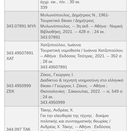
έγχρ. εικ., πίν. ; 30 εκ.
339
Μυλωνόπουλος, Δημήτριος Ν., 1961-
Τουριστικό δίκαιο / Δημήτριος
343.07891 ΜΥΛ
Μυλωνόπουλος. -- 3η έκδ. -- Αθήνα : Νομική
Βιβλιοθήκη, 2021. -- 428 σ. ; 24 εκ.
343.07891
Χατζοπούλου, Ιωάννα.
Τουριστική νομοθεσία / Ιωάννα Χατζοπούλου.
343.49507891
-- Αθήνα : Εκδόσεις Τσότρας, 2021. -- 352 σ.
ΧΑΤ
; 28 εκ.
343.49507891
Ζέκος, Γεώργιος Ι.
Διαδίκτυο & τεχνητή νοημοσύνη στο ελληνικό
343.4950999
δίκαιο / Γεώργιος Ι. Ζέκος. -- Αθήνα ;
ΖΕΚ
Θεσσαλονίκη : Σάκκουλας, 2022. -- xi, 549 σ.
; 24 εκ.
343.4950999
Τάκης, Ανδρέας Χ.
Για την ελευθερία της τέχνης : δοκίμιο
πολιτικής και συνταγματικής θεωρίας /
Ανδρέας Χ. Τάκης. -- Αθήνα : Εκδόσεις
344.097 ΤΑΚ