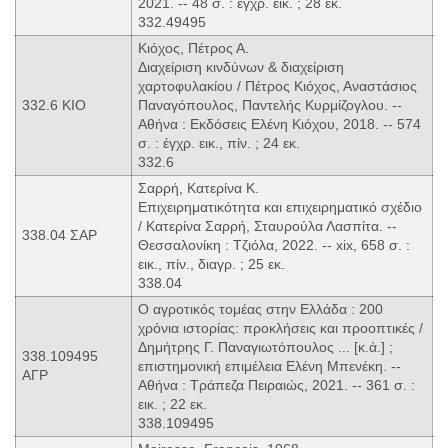
2021. -- 48 σ. : έγχρ. εικ. ; 28 εκ.
332.49495
Κιόχος, Πέτρος Α.
Διαχείριση κινδύνων & διαχείριση
χαρτοφυλακίου / Πέτρος Κιόχος, Αναστάσιος
332.6 ΚΙΟ
Παναγόπουλος, Παντελής Κυρμίζογλου. --
Αθήνα : Εκδόσεις Ελένη Κιόχου, 2018. -- 574
σ. : έγχρ. εικ., πίν. ; 24 εκ.
332.6
Σαρρή, Κατερίνα Κ.
Επιχειρηματικότητα και επιχειρηματικό σχέδιο
/ Κατερίνα Σαρρή, Σταυρούλα Λασπίτα. --
338.04 ΣΑΡ
Θεσσαλονίκη : Τζιόλα, 2022. -- xix, 658 σ. :
εικ., πίν., διαγρ. ; 25 εκ.
338.04
Ο αγροτικός τομέας στην Ελλάδα : 200
χρόνια ιστορίας: προκλήσεις και προοπτικές /
Δημήτρης Γ. Παναγιωτόπουλος ... [κ.ά.] ;
338.109495
επιστημονική επιμέλεια Ελένη Μπενέκη. --
ΑΓΡ
Αθήνα : Τράπεζα Πειραιώς, 2021. -- 361 σ. :
εικ. ; 22 εκ.
338.109495