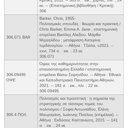
εκ. -- (Επιστημονική βιβλιοθήκη / Κριτική).
306
Barker, Chris, 1955-
Πολιτισμικές σπουδές : θεωρία και πρακτική /
Chris Barker, Emma A. Jane ; επιστημονική
επιμέλεια Βασίλης Αλεξίου, Μάρθα
306.071 BAR
Μιχαηλίδου ; μετάφραση Κατερίνα
Ιορδάνογλου. -- Αθήνα : Τζιόλα, c2021. --
xxvi, 734 σ. : εικ. ; 23 εκ.
306.071
Όψεις της καθημερινότητας στην
επαναστατημένη Ελλάδα / επιστημονική
306.09495
επιμέλεια Βάσω Σειρηνίδου. -- Αθήνα : Εθνικό
ΟΨΕ
και Καποδιστριακό Πανεπιστήμιο Αθηνών,
2021. -- 181 σ. : εικ., πίν. ; 22 εκ.
306.09495
Πολιτισμός και προοπτική : η σημασία της
στρατηγικής σε τέσσερις τομείς του
πολιτισμού / Σοφία Αντωνιάδου, Ελένη
306.4 ΠΟΛ
Μαυραγάνη, Ιωάννης Πούλιος (επιμέλεια). --
Αθήνα : Εκδόσεις Καστανιώτη, 2015. -- 141
σ. : εικ. ; 24 εκ.