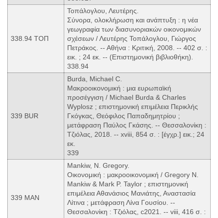
Τοπάλογλου, Λευτέρης.
Σύνορα, ολοκλήρωση και ανάπτυξη : η νέα
γεωγραφία των διασυνοριακών οικονομικών
338.94 ΤΟΠ
σχέσεων / Λευτέρης Τοπάλογλου, Γιώργος
Πετράκος. -- Αθήνα : Κριτική, 2008. -- 402 σ. :
εικ. ; 24 εκ. -- (Επιστημονική βιβλιοθήκη).
338.94
Burda, Michael C.
Μακροοικονομική : μια ευρωπαϊκή
προσέγγιση / Michael Burda & Charles
Wyplosz ; επιστημονική επιμέλεια Περικλής
339 BUR
Γκόγκας, Θεόφιλος Παπαδημητρίου ;
μετάφραση Παύλος Γκάσης. -- Θεσσαλονίκη :
Τζιόλας, 2018. -- xviii, 854 σ. : [έγχρ.] εικ.; 24
εκ.
339
Mankiw, N. Gregory.
Οικονομική : μακροοικονομική / Gregory N.
Mankiw & Mark P. Taylor ; επιστημονική
επιμέλεια Αθανάσιος Μανιάτης, Αναστασία
339 MAN
Λίτινα ; μετάφραση Λίνα Γουσίου. --
Θεσσαλονίκη : Τζιόλας, c2021. -- viii, 416 σ. :