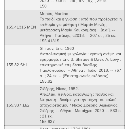
2020. -- 748 σ. : εικ., πίν., σχ. ; 29 εκ.
150
Menès, Martine.
Το παιδί και η γνώση : από που προέρχεται η
επιθυμία για μάθηση / Μαρτίν Μενές ;
155.41315 MEN
μετάφραση Μαρία Κουκουμάκη ...[κ.α.]. --
Αθήνα : Πατάκης, c2018. -- 207 σ. ; 25 εκ.
155.41315
Shiraev, Eric, 1960-
Διαπολιτισμική ψυχολογία : κριτική σκέψη και
εφαρμογές / Eric B. Shiraev & David A. Levy ;
155.82 SHI
επιστημονική επιμέλεια Βασίλης
Παυλόπουλος. -- Αθήνα : Πεδίο, 2018. -- 767
σ. ; 24 εκ. -- (Επιστημονικές εκδόσεις).
155.82
Σιδέρης, Νίκος, 1952-
Απώλεια, πένθος, κατάθλιψη : πάθος και
λύτρωση : δοκίμιο για την τέχνη του καλού
155.937 ΣΙΔ
αποχαιρετισμού / Νίκος Σιδέρης, Αιμιλιανός
Σιδέρης. -- Αθήνα : Μεταίχμιο, 2020. -- 533 σ.
; 21 εκ.
155.937
Kant, Immanuel, 1724-1804.