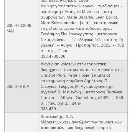
Mairesse, François, 1968-
Διοίκηση πολιτιστικών έργων : σχεδιασμός -
υλοποίηση / François Mairesse ; με τη
συμβολή των Marie Ballarini, Jean Boillot,
Marc Boissonnade... [κ. ά.] ; επιστημονική
338.4730606
επιμέλεια κειμένου και απόδοσης όρων
MAI
Γεράσιμος Παυλογεωργάτος ; μετάφραση
Νίκος Ζιώγας. -- 1η ελληνική έκδ., από τη 2η
γαλλική. -- Αθήνα : Προπομπός, 2022. -- 302
σ. : σχ. ; 21 εκ.
338.4730606
Διαχείριση κρίσεων στην τουριστική
βιομηχανία : ανατρέποντας τις πιθανότητες /
Christof Pforr, Peter Hosie (επιμέλεια) ;
επιστημονική επιμέλεια Δημήτριος Π.
338.479 ΔΙΑ
Στεργίου, Γιώργος Μ. Αγιομυργιανάκης,
Αγγελική Ν. Μενεγάκη ; μετάφραση Βασιλική
Παππά. -- Αθήνα : Gutenberg, c2022. -- 359
σ. : πίν., σχήμ. ; 24 εκ.
338.479
Βασιλειάδης, Χ. Α.
Μάρκετινγκ και μάνατζμεντ των τουριστικών
προορισμών : μια διαχρονική ιστορική