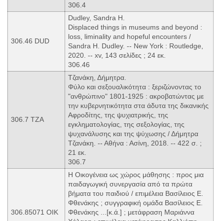
306.4
Dudley, Sandra H.
Displaced things in museums and beyond :
loss, liminality and hopeful encounters /
306.46 DUD
Sandra H. Dudley. -- New York : Routledge,
2020. -- xv, 143 σελίδες ; 24 εκ.
306.46
Τζανάκη, Δήμητρα.
Φύλο και σεξουαλικότητα : ξεριζώνοντας το
"ανθρώπινο" 1801-1925 : ακροβατώντας με
την κυβερνητικότητα στα άδυτα της δικανικής
Αφροδίτης, της ψυχιατρικής, της
306.7 ΤΖΑ
εγκληματολογίας, της σεξολογίας, της
ψυχανάλυσης και της ψύχωσης / Δήμητρα
Τζανάκη. -- Αθήνα : Ασίνη, 2018. -- 422 σ. ;
21 εκ.
306.7
Η Οικογένεια ως χώρος μάθησης : προς μια
παιδαγωγική συνεργασία από τα πρώτα
βήματα του παιδιού / επιμέλεια Βασίλειος Ε.
Φθενάκης ; συγγραφική ομάδα Βασίλειος Ε.
306.85071 ΟΙΚ
Φθενάκης ...[κ.ά.] ; μετάφραση Μαριάννα