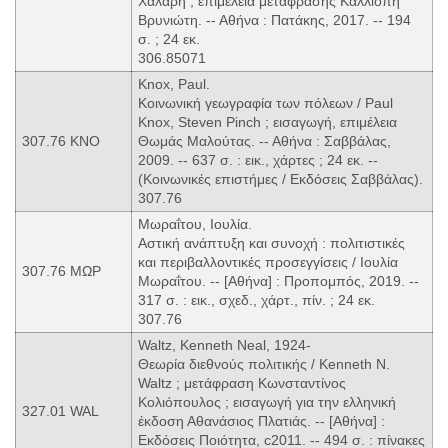
Χάλαρη ; επιμέλεια μετάφρασης Καλλιόπη
Βρυνιώτη. -- Αθήνα : Πατάκης, 2017. -- 194
σ. ; 24 εκ.
306.85071
Knox, Paul.
Κοινωνική γεωγραφία των πόλεων / Paul
Knox, Steven Pinch ; εισαγωγή, επιμέλεια
307.76 KNO
Θωμάς Μαλούτας. -- Αθήνα : Σαββάλας,
2009. -- 637 σ. : εικ., χάρτες ; 24 εκ. --
(Κοινωνικές επιστήμες / Εκδόσεις Σαββάλας).
307.76
Μωραΐτου, Ιουλία.
Αστική ανάπτυξη και συνοχή : πολιτιστικές
και περιβαλλοντικές προσεγγίσεις / Ιουλία
307.76 ΜΩΡ
Μωραΐτου. -- [Αθήνα] : Προπομπός, 2019. --
317 σ. : εικ., σχεδ., χάρτ., πίν. ; 24 εκ.
307.76
Waltz, Kenneth Neal, 1924-
Θεωρία διεθνούς πολιτικής / Kenneth N.
Waltz ; μετάφραση Κωνσταντίνος
Κολιόπουλος ; εισαγωγή για την ελληνική
327.01 WAL
έκδοση Αθανάσιος Πλατιάς. -- [Αθήνα] :
Εκδόσεις Ποιότητα, c2011. -- 494 σ. : πίνακες