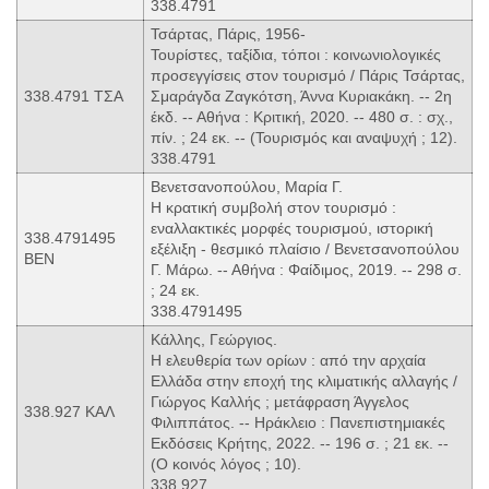
338.4791
Τσάρτας, Πάρις, 1956-
Τουρίστες, ταξίδια, τόποι : κοινωνιολογικές
προσεγγίσεις στον τουρισμό / Πάρις Τσάρτας,
338.4791 ΤΣΑ
Σμαράγδα Ζαγκότση, Άννα Κυριακάκη. -- 2η
έκδ. -- Αθήνα : Κριτική, 2020. -- 480 σ. : σχ.,
πίν. ; 24 εκ. -- (Τουρισμός και αναψυχή ; 12).
338.4791
Βενετσανοπούλου, Μαρία Γ.
Η κρατική συμβολή στον τουρισμό :
εναλλακτικές μορφές τουρισμού, ιστορική
338.4791495
εξέλιξη - θεσμικό πλαίσιο / Βενετσανοπούλου
ΒΕΝ
Γ. Μάρω. -- Αθήνα : Φαίδιμος, 2019. -- 298 σ.
; 24 εκ.
338.4791495
Κάλλης, Γεώργιος.
Η ελευθερία των ορίων : από την αρχαία
Ελλάδα στην εποχή της κλιματικής αλλαγής /
Γιώργος Καλλής ; μετάφραση Άγγελος
338.927 ΚΑΛ
Φιλιππάτος. -- Ηράκλειο : Πανεπιστημιακές
Εκδόσεις Κρήτης, 2022. -- 196 σ. ; 21 εκ. --
(Ο κοινός λόγος ; 10).
338.927