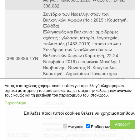
398.082
Συνέδριο των Νεοελληνιστών των
Βαλκανικών Χωρών (4ο : 2019 : Κομοτηνή,
Ελλάδα).
Ελληνισμός και Βαλκάνια : αμφίδρομες
σχέσεις : γλώσσα, ιστορία, λογοτεχνία,
πολιτισμός (1453-2019) : πρακτικά 4ου
Συνεδρίου των Νεοελληνιστών των
Βαλκανικών Χωρών (Κομοτηνή, 22-24
398.09496 ΣΥΝ
Νοεμβρίου 2019) / επιμέλεια Μανόλης Γ.
Βαρβούνης, Θανάσης Β. Κούγκουλος. --
Κομοτηνή : Δημοκρίτειο Πανεπιστήμιο
Θράκης : Παρατηρητής της Θράκης, 2022. --
3 τ. σε 4 ; εικ., πίν. : 24 εκ. -- (Μελέτες
Αυτός ο ιστοχώρος χρησιμοποιεί cookies για τη συλλογή πληροφοριών
σχετικά με τη χρήση του από επισκέπτες, με στόχο την κάλυψη των αναγκών
λαογραφίας και κοινωνικής ανθρωπολογίας ;
τους καθώς και τη βελτίωση του περιεχομένου του ιστοχώρου.
13).
398.09496
Περισσότερα
Reiss, Katharina.
Επιλέξτε ποιοι τύποι cookies θέλετε να χρησιμοποιηθούν
Θεμελίωση μιας γενικής θεωρίας της
μετάφρασης / Καταρίνα Ράις, Χάνς Γ. Βερμέερ
Αναγκαία
Επιδόσεων
; μετάφραση, επιστημονική επιμέλεια,
418.02 REI
πρόλογος, μεταφραστικά σχόλια Olaf