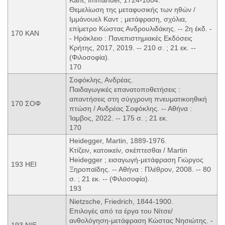
Θεμελίωση της μεταφυσικής των ηθών /
Ιμμάνουελ Καντ ; μετάφραση, σχόλια,
επίμετρο Κώστας Ανδρουλιδάκης. -- 2η έκδ. -
170 KAN
- Ηράκλειο : Πανεπιστημιακές Εκδόσεις
Κρήτης, 2017, 2019. -- 210 σ. ; 21 εκ. --
(Φιλοσοφία).
170
Σοφόκλης, Ανδρέας.
Παιδαγωγικές επανατοποθετήσεις :
απαντήσεις στη σύγχρονη πνευματικοηθική
170 ΣΟΦ
πτώση / Ανδρέας Σοφόκλης. -- Αθήνα :
Ίαμβος, 2022. -- 175 σ. ; 21 εκ.
170
Heidegger, Martin, 1889-1976.
Κτίζειν, κατοικείν, σκέπτεσθαι / Martin
Heidegger ; εισαγωγή-μετάφραση Γιώργος
193 HEI
Ξηροπαϊδης. -- Αθήνα : Πλέθρον, 2008. -- 80
σ. ; 21 εκ. -- (Φιλοσοφία).
193
Nietzsche, Friedrich, 1844-1900.
Eπιλογές από τα έργα του Νίτσε/
ανθολόγηση-μετάφραση Κώστας Νησιώτης. -
193 NIE