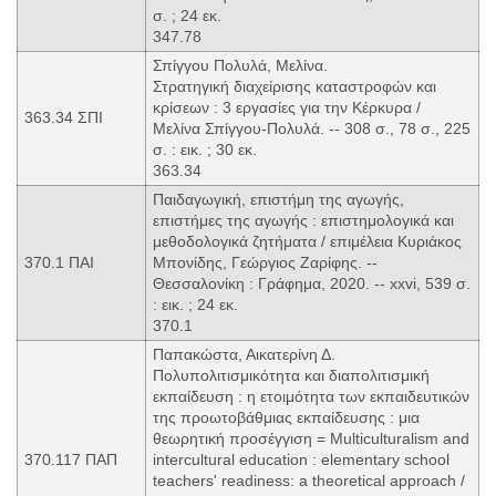
σ. ; 24 εκ.
347.78
Σπίγγου Πολυλά, Μελίνα.
Στρατηγική διαχείρισης καταστροφών και
κρίσεων : 3 εργασίες για την Κέρκυρα /
363.34 ΣΠΙ
Μελίνα Σπίγγου-Πολυλά. -- 308 σ., 78 σ., 225
σ. : εικ. ; 30 εκ.
363.34
Παιδαγωγική, επιστήμη της αγωγής,
επιστήμες της αγωγής : επιστημολογικά και
μεθοδολογικά ζητήματα / επιμέλεια Κυριάκος
370.1 ΠΑΙ
Μπονίδης, Γεώργιος Ζαρίφης. --
Θεσσαλονίκη : Γράφημα, 2020. -- xxvi, 539 σ.
: εικ. ; 24 εκ.
370.1
Παπακώστα, Αικατερίνη Δ.
Πολυπολιτισμικότητα και διαπολιτισμική
εκπαίδευση : η ετοιμότητα των εκπαιδευτικών
της προωτοβάθμιας εκπαίδευσης : μια
θεωρητική προσέγγιση = Multiculturalism and
370.117 ΠΑΠ
intercultural education : elementary school
teachers' readiness: a theoretical approach /