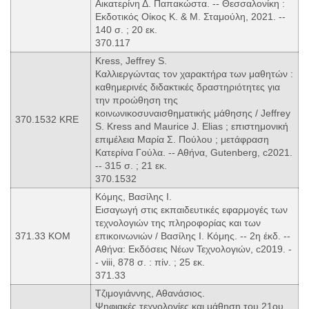
Αικατερίνη Δ. Παπακώστα. -- Θεσσαλονίκη :
Εκδοτικός Οίκος Κ. & Μ. Σταμούλη, 2021. --
140 σ. ; 20 εκ.
370.117
Kress, Jeffrey S.
Καλλιεργώντας τον χαρακτήρα των μαθητών :
καθημερινές διδακτικές δραστηριότητες για
την προώθηση της
κοινωνικοσυναισθηματικής μάθησης / Jeffrey
370.1532 KRE
S. Kress and Maurice J. Elias ; επιστημονική
επιμέλεια Μαρία Σ. Πούλου ; μετάφραση
Κατερίνα Γούλα. -- Αθήνα, Gutenberg, c2021.
-- 315 σ. ; 21 εκ.
370.1532
Κόμης, Βασίλης Ι.
Εισαγωγή στις εκπαιδευτικές εφαρμογές των
τεχνολογιών της πληροφορίας και των
371.33 ΚΟΜ
επικοινωνιών / Βασίλης Ι. Κόμης. -- 2η έκδ. --
Αθήνα: Εκδόσεις Νέων Τεχνολογιών, c2019. -
- viii, 878 σ. : πίν. ; 25 εκ.
371.33
Τζιμογιάννης, Αθανάσιος.
Ψηφιακές τεχνολογίες και μάθηση του 21ου