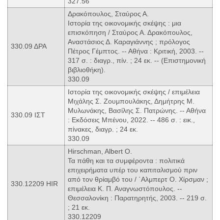
327.56
Δρακόπουλος, Σταύρος Α.
Ιστορία της οικονομικής σκέψης : μια
επισκόπηση / Σταύρος Α. Δρακόπουλος,
Αναστάσιος Δ. Καραγιάννης ; πρόλογος
330.09 ΔΡΑ
Πέτρος Γέμπτος. -- Αθήνα : Κριτική, 2003. --
317 σ. : διαγρ., πίν. ; 24 εκ. -- (Επιστημονική
βιβλιοθήκη).
330.09
Ιστορία της οικονομικής σκέψης / επιμέλεια
Μιχάλης Σ. Ζουμπουλάκης, Δημήτρης Μ.
Μυλωνάκης, Βασίλης Σ. Πατρώνης. -- Αθήνα
330.09 ΙΣΤ
: Εκδόσεις Μπένου, 2022. -- 486 σ. : εικ.,
πίνακες, διαγρ. ; 24 εκ.
330.09
Hirschman, Albert O.
Τα πάθη και τα συμφέροντα : πολιτικά
επιχειρήματα υπέρ του καπιταλισμού πριν
από τον θρίαμβό του / ΄Αλμπερτ Ο. Χίρσμαν ;
330.12209 HIR
επιμέλεια Κ. Π. Αναγνωστόπουλος. --
Θεσσαλονίκη : Παρατηρητής, 2003. -- 219 σ.
; 21 εκ.
330.12209