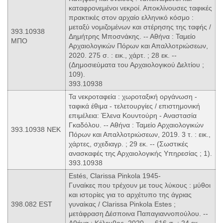
καταφρονεμένοι νεκροί. Αποκλίνουσες ταφικές
πρακτικές στον αρχαίο ελληνικό κόσμο :
μεταξύ νομιζομένων και στέρησης της ταφής /
393.10938
Δημήτρης Μποσνάκης. -- Αθήνα : Ταμείο
ΜΠΟ
Αρχαιολογικών Πόρων και Απαλλοτριώσεων,
2020. 275 σ. : εικ., χάρτ. ; 28 εκ. --
(Δημοσιεύματα του Αρχαιολογικού Δελτίου ;
109).
393.10938
Τα νεκροταφεία : χωροταξική οργάνωση -
ταφικά έθιμα - τελετουργίες / επιστημονική
επιμέλεια: Έλενα Κουντούρη - Αναστασία
Γκαδόλου. -- Αθήνα : Ταμείο Αρχαιολογικών
393.10938 ΝΕΚ
Πόρων και Απαλλοτριώσεων, 2019. 3 τ. : εικ.,
χάρτες, σχεδιαγρ. ; 29 εκ. -- (Σωστικές
ανασκαφές της Αρχαιολογικής Υπηρεσίας ; 1).
393.10938
Estés, Clarissa Pinkola 1945-
Γυναίκες που τρέχουν με τους λύκους : μύθοι
και ιστορίες για το αρχέτυπο της άγριας
398.082 EST
γυναίκας / Clarissa Pinkola Estes ;
μετάφραση Δέσποινα Παπαγιαννοπούλου. --
Αθήνα : Kέλευθος, 2020. -- 616 σ. ; 24 εκ.