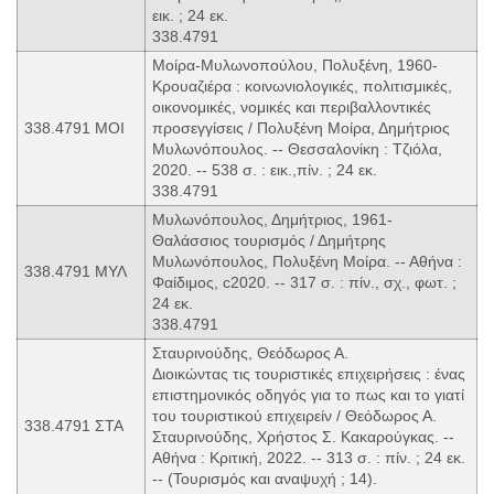
εικ. ; 24 εκ.
338.4791
Μοίρα-Μυλωνοπούλου, Πολυξένη, 1960-
Κρουαζιέρα : κοινωνιολογικές, πολιτισμικές,
οικονομικές, νομικές και περιβαλλοντικές
338.4791 ΜΟΙ
προσεγγίσεις / Πολυξένη Μοίρα, Δημήτριος
Μυλωνόπουλος. -- Θεσσαλονίκη : Τζιόλα,
2020. -- 538 σ. : εικ.,πίν. ; 24 εκ.
338.4791
Μυλωνόπουλος, Δημήτριος, 1961-
Θαλάσσιος τουρισμός / Δημήτρης
Μυλωνόπουλος, Πολυξένη Μοίρα. -- Αθήνα :
338.4791 ΜΥΛ
Φαίδιμος, c2020. -- 317 σ. : πίν., σχ., φωτ. ;
24 εκ.
338.4791
Σταυρινούδης, Θεόδωρος Α.
Διοικώντας τις τουριστικές επιχειρήσεις : ένας
επιστημονικός οδηγός για το πως και το γιατί
του τουριστικού επιχειρείν / Θεόδωρος Α.
338.4791 ΣΤΑ
Σταυρινούδης, Χρήστος Σ. Κακαρούγκας. --
Αθήνα : Κριτική, 2022. -- 313 σ. : πίν. ; 24 εκ.
-- (Τουρισμός και αναψυχή ; 14).