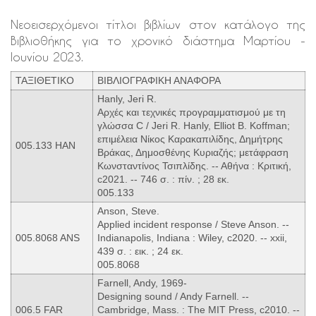
Νεοεισερχόμενοι τίτλοι βιβλίων στον κατάλογο της
Βιβλιοθήκης για το χρονικό διάστημα Μαρτίου -
Ιουνίου 2023.
ΤΑΞΙΘΕΤΙΚΟ
ΒΙΒΛΙΟΓΡΑΦΙΚΗ ΑΝΑΦΟΡΑ
Hanly, Jeri R.
Αρχές και τεχνικές προγραμματισμού με τη
γλώσσα C / Jeri R. Hanly, Elliot B. Koffman;
επιμέλεια Νίκος Καρακαπιλίδης, Δημήτρης
005.133 HAN
Βράκας, Δημοσθένης Κυριαζής; μετάφραση
Κωνσταντίνος Τσιπλίδης. -- Αθήνα : Κριτική,
c2021. -- 746 σ. : πίν. ; 28 εκ.
005.133
Anson, Steve.
Applied incident response / Steve Anson. --
005.8068 ANS
Indianapolis, Indiana : Wiley, c2020. -- xxii,
439 σ. : εικ. ; 24 εκ.
005.8068
Farnell, Andy, 1969-
Designing sound / Andy Farnell. --
006.5 FAR
Cambridge, Mass. : The MIT Press, c2010. --