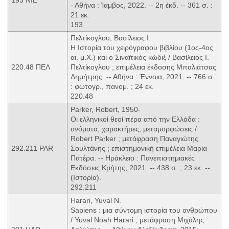
- Αθήνα : Ίαμβος, 2022. -- 2η έκδ. -- 361 σ. :
21 εκ.
193
Πελτίκογλου, Βασίλειος Ι.
Η Ιστορία του χειρόγραφου βιβλίου (1ος-4ος
αι. μ.Χ.) και ο Σιναϊτικός κώδιξ / Βασίλειος Ι.
220.48 ΠΕΛ
Πελτίκογλου ; επιμέλεια έκδοσης Μπαλιάτσας
Δημήτρης. -- Αθήνα : Έννοια, 2021. -- 766 σ.
: φωτογρ., πανομ. ; 24 εκ.
220.48
Parker, Robert, 1950-
Οι ελληνικοί θεοί πέρα από την Ελλάδα :
ονόματα, χαρακτήρες, μεταμορφώσεις /
Robert Parker ; μετάφραση Παναγιώτης
292.211 PAR
Σουλτάνης ; επιστημονική επιμέλεια Μαρία
Πατέρα. -- Ηράκλειο : Πανεπιστημιακές
Εκδόσεις Κρήτης, 2021. -- 438 σ. ; 23 εκ. --
(Ιστορία).
292.211
Harari, Yuval N.
Sapiens : μια σύντομη ιστορία του ανθρώπου
/ Yuval Noah Harari ; μετάφραση Μιχάλης