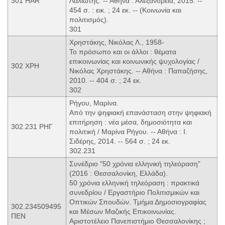
301 HAR
Λαλιώτης. -- Αθήνα : Αλεξάνδρεια, 2015. --
454 σ. : εικ. ; 24 εκ. -- (Κοινωνία και
πολιτισμός).
301
Χρηστάκης, Νικόλας Λ., 1958-
Το πρόσωπο και οι άλλοι : θέματα
επικοινωνίας και κοινωνικής ψυχολογίας /
302 ΧΡΗ
Νικόλας Χρηστάκης. -- Αθήνα : Παπαζήσης,
2010. -- 404 σ. ; 24 εκ.
302
Ρήγου, Μαρίνα.
Από την ψηφιακή επανάσταση στην ψηφιακή
επιτήρηση : νέα μέσα, δημοσιότητα και
302.231 ΡΗΓ
πολιτική / Μαρίνα Ρήγου. -- Αθήνα : Ι.
Σιδέρης, 2014. -- 564 σ. ; 24 εκ.
302.231
Συνέδριο "50 χρόνια ελληνική τηλεόραση"
(2016 : Θεσσαλονίκη, Ελλάδα).
50 χρόνια ελληνική τηλεόραση : πρακτικά
συνεδρίου / Εργαστήριο Πολιτισμικών και
Οπτικών Σπουδών. Τμήμα Δημοσιογραφίας
302.234509495
και Μέσων Μαζικής Επικοινωνίας.
ΠΕΝ
Αριστοτέλειο Πανεπιστήμιο Θεσσαλονίκης ;