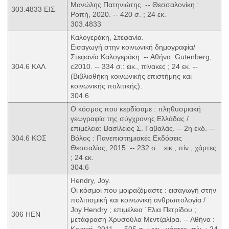
Μανώλης Πατηνιώτης. -- Θεσσαλονίκη :
303.4833 ΕΙΣ
Ροπή, 2020. -- 420 σ. ; 24 εκ.
303.4833
Καλογεράκη, Στεφανία.
Εισαγωγή στην κοινωνική δημογραφία/
Στεφανία Καλογεράκη. -- Αθήνα: Gutenberg,
304.6 ΚΑΛ
c2010. -- 334 σ.: εικ., πίνακες ; 24 εκ. --
(Βιβλιοθήκη κοινωνικής επιστήμης και
κοινωνικής πολιτικής).
304.6
Ο κόσμος που κερδίσαμε : πληθυσμιακή
γεωγραφία της σύγχρονης Ελλάδας /
επιμέλεια: Βασίλειος Σ. Γαβαλάς. -- 2η έκδ. --
304.6 ΚΟΣ
Βόλος : Πανεπιστημιακές Εκδόσεις
Θεσσαλίας, 2015. -- 232 σ. : εικ., πίν., χάρτες
; 24 εκ.
304.6
Hendry, Joy.
Οι κόσμοι που μοιραζόμαστε : εισαγωγή στην
πολιτισμική και κοινωνική ανθρωπολογία /
Joy Hendry ; επιμέλεια ΄Ελια Πετρίδου ;
306 HEN
μετάφραση Χρυσούλα Μεντζαλίρα. -- Αθήνα :
Κριτική, 2011. -- 505 σ. : εικ., χάρτες, πίν. ; 24