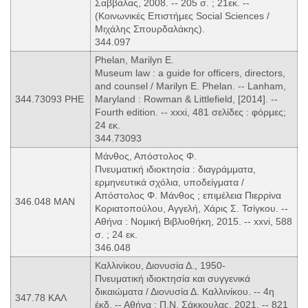
Σαββάλας, 2008. -- 205 σ. ; 21εκ. --
(Κοινωνικές Επιστήμες Social Sciences /
Μιχάλης Σπουρδαλάκης).
344.097
Phelan, Marilyn E.
Museum law : a guide for officers, directors,
and counsel / Marilyn E. Phelan. -- Lanham,
344.73093 PHE
Maryland : Rowman & Littlefield, [2014]. --
Fourth edition. -- xxxi, 481 σελίδες : φόρμες;
24 εκ.
344.73093
Μάνθος, Απόστολος Φ.
Πνευματική ιδιοκτησία : διαγράμματα,
ερμηνευτικά σχόλια, υποδείγματα /
Απόστολος Φ. Μάνθος ; επιμέλεια Πιερρίνα
346.048 ΜΑΝ
Κοριατοπούλου, Αγγελή, Χάρις Σ. Τσίγκου. --
Αθήνα : Νομική Βιβλιοθήκη, 2015. -- xxvi, 588
σ. ; 24 εκ.
346.048
Καλλινίκου, Διονυσία Δ., 1950-
Πνευματική ιδιοκτησία και συγγενικά
δικαιώματα / Διονυσία Δ. Καλλινίκου. -- 4η
347.78 ΚΑΛ
έκδ. -- Αθήνα : Π.Ν. Σάκκουλας, 2021. -- 821