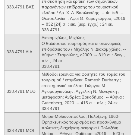
επισκόπηση και κριτική των σημαντικών
338.4791 ΒΑΣ
παραγόντων επίδρασης του τουριστικού
κλάδου / Δρ. Χ. Α. Βασιλειάδης. -- 4η έκδ. --
Θεσσαλονίκη : Αφοί Θ. Καραγιώργου, c2019.
-- 832 [24] σ. : εικ. [μερ. έγχρ.] ; 24 εκ.
338.4791
Διακομιχάλης, Μιχάλης.
Ο θαλάσσιος τουρισμός και οι οικονομικές
επιδράσεις του / Μιχάλης Ν. Διακομιχάλης. --
338.4791 ΔΙΑ
Αθήνα : Σταμούλης, c2009. -- 319 σ. : διαγ.,
πίν. ; 24 εκ.
338.4791
Μέθοδοι έρευνας για φοιτητές του τομέα του
τουρισμού / επιμέλεια: Ramesh Durbarry ;
επιστημονική επιέλεια: Γιώργος Μ.
338.4791 ΜΕΘ
Αγιομυργιανάκης, Αγγελική Ν. Μενεγάκη ;
μετάφραση: Ανδρέας Σοκοδήμος. -- Αθήνα :
Gutenberg, 2020. -- 415 σ. : πίν. ; 24 εκ.
338.4791
Μοίρα-Μυλωνοπούλου, Πολυξένη, 1960-
Θρησκευτικός τουρισμός και προσκύνημα :
πολιτικές-διαχείριση-αειφορία / Πολυξένη
338.4791 ΜΟΙ
Μοίρα. -- Αθήνα : Φαίδιμος, c2019. -- 523 σ. :