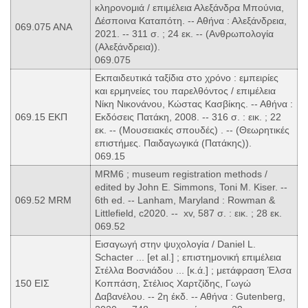
κληρονομιά / επιμέλεια Αλεξάνδρα Μπούνια,
Δέσποινα Καταπότη. -- Αθήνα : Αλεξάνδρεια,
069.075 ΑΝΑ
2021. -- 311 σ. ; 24 εκ. -- (Ανθρωπολογία
(Αλεξάνδρεια)).
069.075
Εκπαιδευτικά ταξίδια στο χρόνο : εμπειρίες
και ερμηνείες του παρελθόντος / επιμέλεια
Νίκη Νικονάνου, Κώστας Κασβίκης. -- Αθήνα :
069.15 ΕΚΠ
Εκδόσεις Πατάκη, 2008. -- 316 σ. : εικ. ; 22
εκ. -- (Μουσειακές σπουδές) . -- (Θεωρητικές
επιστήμες. Παιδαγωγικά (Πατάκης)).
069.15
MRM6 ; museum registration methods /
edited by John E. Simmons, Toni M. Kiser. --
069.52 MRM
6th ed. -- Lanham, Maryland : Rowman &
Littlefield, c2020. -- xv, 587 σ. : εικ. ; 28 εκ.
069.52
Εισαγωγή στην ψυχολογία / Daniel L.
Schacter ... [et al.] ; επιστημονική επιμέλεια
Στέλλα Βοσνιάδου ... [κ.ά.] ; μετάφραση Έλσα
150 ΕΙΣ
Κοππάση, Στέλιος Χαρτζίδης, Γωγώ
Δαβανέλου. -- 2η έκδ. -- Αθήνα : Gutenberg,