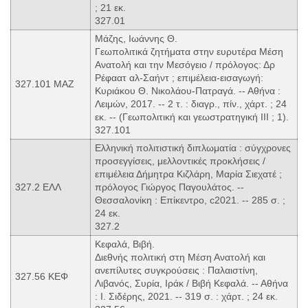
; 21 εκ.
327.01
Μάζης, Ιωάννης Θ.
Γεωπολιτικά ζητήματα στην ευρυτέρα Μέση
Ανατολή και την Μεσόγειο / πρόλογος: Δρ
Ρέφαατ αλ-Σαήντ ; επιμέλεια-εισαγωγή:
327.101 ΜΑΖ
Κυριάκου Θ. Νικολάου-Πατραγά. -- Αθήνα :
Λειμών, 2017. -- 2 τ. : διαγρ., πίν., χάρτ. ; 24
εκ. -- (Γεωπολιτική και γεωστρατηγική ΙΙΙ ; 1).
327.101
Ελληνική πολιτιστική διπλωματία : σύγχρονες
προσεγγίσεις, μελλοντικές προκλήσεις /
επιμέλεια Δήμητρα Κιζλάρη, Μαρία Σιεχατέ ;
327.2 ΕΛΛ
πρόλογος Γιώργος Παγουλάτος. --
Θεσσαλονίκη : Επίκεντρο, c2021. -- 285 σ. ;
24 εκ.
327.2
Κεφαλά, Βιβή.
Διεθνής πολιτική στη Μέση Ανατολή και
ανεπίλυτες συγκρούσεις : Παλαιστίνη,
327.56 ΚΕΦ
Λιβανός, Συρία, Ιράκ / Βιβή Κεφαλά. -- Αθήνα
: Ι. Σιδέρης, 2021. -- 319 σ. : χάρτ. ; 24 εκ.