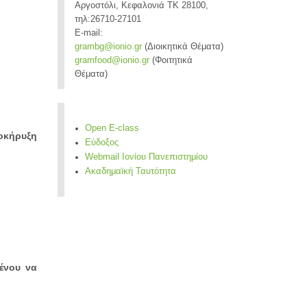
Αργοστόλι, Κεφαλονιά ΤΚ 28100,
τηλ:26710-27101
E-mail:
grambg@ionio.gr
(Διοικητικά Θέματα)
gramfood@ionio.gr
(Φοιτητικά
Θέματα)
Open E-class
ροκήρυξη
Εύδοξος
Webmail Ιονίου Πανεπιστημίου
Ακαδημαϊκή Ταυτότητα
μένου να