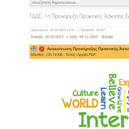
ΤΔΔΣ: 1η Προκήρυξη Πρακτικής Άσκησης E
Δημοσίευση:
16-10-2023 13:52
|
Προβολές:
63307
Έναρξη:
16-10-2023
|
Λήξη:
06-11-2023
[Έληξε]
Ανακοίνωση Προκήρυξης Πρακτικής Άσκησ
Mέγεθος: 135.74 KB :: Τύπος: Αρχείο PDF