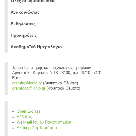
Όλες οι δημοσιεύσεις
Ανακοινώσεις
Εκδηλώσεις
Προκηρύξεις
Ακαδημαϊκό Ημερολόγιο
Τμήμα Επιστήμης και Τεχνολογίας Τροφίμων
Αργοστόλι, Κεφαλονιά ΤΚ 28100, τηλ:26710-27101
E-mail:
grambg@ionio.gr
(Διοικητικά Θέματα)
gramfood@ionio.gr
(Φοιτητικά Θέματα)
Open E-class
Εύδοξος
Webmail Ιονίου Πανεπιστημίου
Ακαδημαϊκή Ταυτότητα