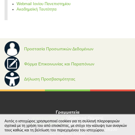
Webmail Ιονίου Πανεπιστημίου
Ακαδημαϊκή Ταυτότητα
Προστασία Προσωπικών Δεδομένων
Φόρμα Επικοινωνίας και Παραπόνων
Δήλωση Προσβασιμότητας
Γραμματεία
grambg@ionio.gr
(Διοικητικά Θέματα)
Αυτός ο ιστοχώρος χρησιμοποιεί cookies για τη συλλογή πληροφοριών
gramfood@ionio.gr
(Φοιτητικά Θέματα)
σχετικά με τη χρήση του από επισκέπτες, με στόχο την κάλυψη των αναγκών
Tέρμα Λεωφ. Βεργωτή, Αργοστόλι, Κεφαλονιά 28100
τους καθώς και τη βελτίωση του περιεχομένου του ιστοχώρου.