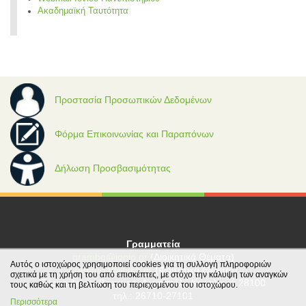
Ακαδημαϊκή Ταυτότητα
Προστασία Προσωπικών Δεδομένων
Φόρμα Επικοινωνίας και Παραπόνων
Δήλωση Προσβασιμότητας
Γραμματεία
grambg@ionio.gr
(Διοικητικά Θέματα)
Αυτός ο ιστοχώρος χρησιμοποιεί cookies για τη συλλογή πληροφοριών
gramfood@ionio.gr
(Φοιτητικά Θέματα)
σχετικά με τη χρήση του από επισκέπτες, με στόχο την κάλυψη των αναγκών
Tέρμα Λεωφ. Βεργωτή, Αργοστόλι, Κεφαλονιά 28100
τους καθώς και τη βελτίωση του περιεχομένου του ιστοχώρου.
τηλ.: 26710-27101
Περισσότερα