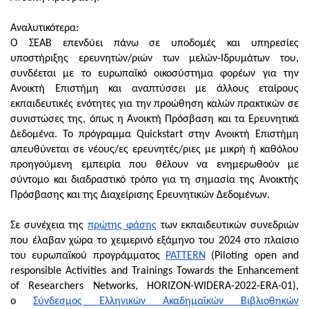
Αναλυτικότερα:
Ο ΣΕΑΒ επενδύει πάνω σε υποδομές και υπηρεσίες
υποστήριξης ερευνητών/ριών των μελών-Ιδρυμάτων του,
συνδέεται με το ευρωπαϊκό οικοσύστημα φορέων για την
Ανοικτή Επιστήμη και αναπτύσσει με άλλους εταίρους
εκπαιδευτικές ενότητες για την προώθηση καλών πρακτικών σε
συνιστώσες της, όπως η Ανοικτή Πρόσβαση και τα Ερευνητικά
Δεδομένα. Το πρόγραμμα Quickstart στην Ανοικτή Επιστήμη
απευθύνεται σε νέους/ες ερευνητές/ριες με μικρή ή καθόλου
προηγούμενη εμπειρία που θέλουν να ενημερωθούν με
σύντομο και διαδραστικό τρόπο για τη σημασία της Ανοικτής
Πρόσβασης και της Διαχείρισης Ερευνητικών Δεδομένων.
Σε συνέχεια της
πρώτης φάσης
των εκπαιδευτικών συνεδριών
που έλαβαν χώρα το χειμερινό εξάμηνο του 2024 στο πλαίσιο
του ευρωπαϊκού προγράμματος
PATTERN
(Piloting open and
responsible Activities and Trainings Towards the Enhancement
of Researchers Networks, HORIZON-WIDERA-2022-ERA-01),
ο
Σύνδεσμος Ελληνικών Ακαδημαϊκών Βιβλιοθηκών