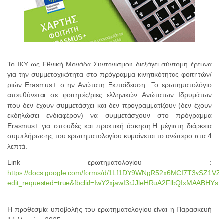
Το ΙΚΥ ως Εθνική Μονάδα Συντονισμού διεξάγει σύντομη έρευνα
για την συμμετοχικότητα στο πρόγραμμα κινητικότητας φοιτητών/
ριών Erasmus+ στην Ανώτατη Εκπαίδευση. Το ερωτηματολόγιο
απευθύνεται σε φοιτητές/ριες ελληνικών Ανώτατων Ιδρυμάτων
που δεν έχουν συμμετάσχει και δεν προγραμματίζουν (δεν έχουν
εκδηλώσει ενδιαφέρον) να συμμετάσχουν στο πρόγραμμα
Erasmus+ για σπουδές και πρακτική άσκηση.Η μέγιστη διάρκεια
συμπλήρωσης του ερωτηματολογίου κυμαίνεται το ανώτερο στα 4
λεπτά.
Link ερωτηματολογίου :
https://docs.google.com/forms/d/1Lf1DY9WNgR52x6MCI7T3vSZ1
edit_requested=true&fbclid=IwY2xjawI3rJJleHRuA2FlbQIxM
Η προθεσμία υποβολής του ερωτηματολογίου είναι η Παρασκευή