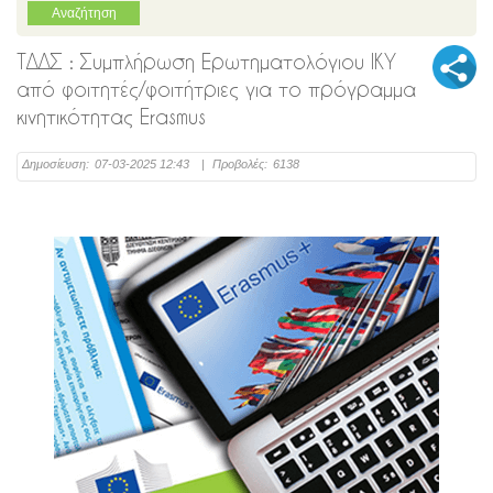
ΤΔΔΣ : Συμπλήρωση Ερωτηματολόγιου ΙΚΥ
από φοιτητές/φοιτήτριες για το πρόγραμμα
κινητικότητας Erasmus
Δημοσίευση:
07-03-2025 12:43
|
Προβολές:
6138