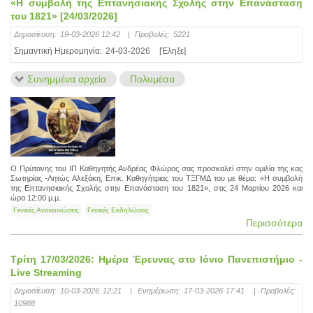
«Η συμβολή της Επτανησιακής Σχολής στην Επανάσταση
του 1821» [24/03/2026]
Δημοσίευση:
19-03-2026 12:42
|
Προβολές:
5221
Σημαντική Ημερομηνία:
24-03-2026
[Έληξε]
Συνημμένα αρχεία
Πολυμέσα
Ο Πρύτανης του ΙΠ Καθηγητής Ανδρέας Φλώρος σας προσκαλεί στην ομιλία της κας
Σωτηρίας -Λητώς Αλεξάκη, Επικ. Καθηγήτριας του ΤΞΓΜΔ του με θέμα: «Η συμβολή
της Επτανησιακής Σχολής στην Επανάσταση του 1821», στις 24 Μαρτίου 2026 και
ώρα 12:00 μ.μ.
Γενικές Ανακοινώσεις
Γενικές Εκδηλώσεις
Περισσότερα
Τρίτη 17/03/2026: Ημέρα Έρευνας στο Ιόνιο Πανεπιστήμιο -
Live Streaming
Δημοσίευση:
10-03-2026 12:21
|
Ενημέρωση:
17-03-2026 17:41
|
Προβολές:
10988