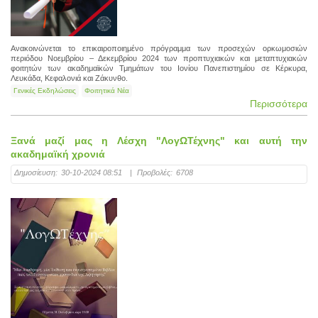
Ανακοινώνεται το επικαιροποιημένο πρόγραμμα των προσεχών ορκωμοσιών
περιόδου Νοεμβρίου – Δεκεμβρίου 2024 των προπτυχιακών και μεταπτυχιακών
φοιτητών των ακαδημαϊκών Τμημάτων του Ιονίου Πανεπιστημίου σε Κέρκυρα,
Λευκάδα, Κεφαλονιά και Ζάκυνθο.
Γενικές Εκδηλώσεις
Φοιτητικά Νέα
Περισσότερα
Ξανά μαζί μας η Λέσχη "ΛογΩΤέχνης" και αυτή την
ακαδημαϊκή χρονιά
Δημοσίευση:
30-10-2024 08:51
|
Προβολές:
6708