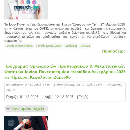
Το Ιόνιο Πανεπιστήμιο διοργανώνει την Ημέρα Έρευνας την Τρίτη 17 Μαρτίου 2026,
στην κλειστή τέντα του ΟΛΚΕ, με στόχο την ανάδειξη και διάχυση της ερευνητικής
δραστηριότητας που έχει πραγματοποιηθεί ή βρίσκεται σε εξέλιξη στο Ίδρυμα και
προσκαλεί τα μέλη της ακαδημαϊκής του κοινότητας να υποβάλουν προτάσεις
συμμετοχής.
Γενικές Ανακοινώσεις
Γενικές Εκδηλώσεις
Συνέδρια
Έρευνα
Περισσότερα
Πρόγραμμα Ορκωμοσιών Προπτυχιακών & Μεταπτυχιακών
Φοιτητών Ιονίου Πανεπιστημίου περιόδου Δεκεμβρίου 2025
σε Κέρκυρα, Κεφαλονιά, Ζάκυνθο
Δημοσίευση:
20-10-2025 17:04
|
Ενημέρωση:
28-11-2025 14:00
|
Προβολές:
21818
Έναρξη:
01-12-2025
|
Λήξη:
12-12-2025
[Έληξε]
Συνημμένα αρχεία