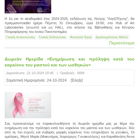
Η 1η για το ακαδημαϊκό έτος 2024-2025, εκδήλωση της Λέσχης "ΛογΩΤέχνης”, θα
πραγματοποιηθεί ημέρα Πέμπτη 31 Οκτωβρίου, ώρα 19:00, στο Hub of Art
Laboratories (γνωστό και ως HAL), στο ισόγειο της Βιβλιοθήκης και Κέντρου
Πληροφόρησης του Ιονίου Πανεπιστημίου
Γενικές Ανακοινώσεις
Γενικές Εκδηλώσεις
Φοιτητικά Έργα
Δραστηριότητες Μελών
Περισσότερα
Δωρεάν Ημερίδα «Ενημέρωση και πρόληψη κατά του
καρκίνου του μαστού και των ωοθηκών»
Δημοσίευση:
21-10-2024 20:46
|
Προβολές:
5684
Σημαντική Ημερομηνία:
24-10-2024
[Έληξε]
Σας προσκαλούμε να παρακολουθήσετε τη δωρεάν ημερίδα μας με θέμα την
ενημέρωση και την πρόληψη κατά του καρκίνου του μαστού και των ωοθηκών, δύο
από τις πιο συχνές και σοβαρές μορφές καρκίνου που επηρεάζουν τις γυναίκες. Οι
ομιλίτριες, Μηνά Μαρία (Μαιευτήρας Χειρούργος Γυναικολόγος) και Καραθανάση Άννα