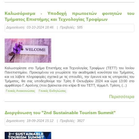
Καλωσόρισμα - Υποδοχή πρωτοετών φοιτητών του
Τμήματος Επιστήμης και Τεχνολογίας Τροφίμων
Δημοσίευση:
03-10-2024 18:46
|
Προβολές:
585
Καλωσορίσατε στο Τμήμα Επιστήμης και Τεχνολογίας Τροφίμων (ΤΕΤΤ) του Ιονίου
Πανεπιστημίου. Προκειμένου να γνωρίσετε την ακαδημαϊκή κοινότητα του Τμήματος,
και να λάβετε πληροφορίες σχετικά με τις σπουδές, την έρευνα και τις υπηρεσίες του
Τμήματος, θα σας υποδεχθούμε την Τρίτη 8 Οκτωβρίου 2024 και ώρα 13:00 στο
αμφιθέατρο Γ. Αρσένης (που βρίσκεται στο κτίριο Β του ΤΕΤΤ, τέρμα Λ. Τρίτση, (...)
Γενικές Ανακοινώσεις
Γενικές Εκδηλώσεις
Περισσότερα
Διοργάνωση του "2nd Sustainable Tourism Summit"
Δημοσίευση:
18-09-2024 15:12
|
Προβολές:
3827