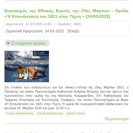
Εορτασμός της Εθνικής Εορτής της 25ης Μαρτίου - Ομιλία
«Ή Επανάσταση του 1821 στην Τέχνη » [24/03/2025]
Δημοσίευση:
21-03-2025 12:06
|
Προβολές:
6885
Σημαντική Ημερομηνία:
24-03-2025
[Έληξε]
Συνημμένα αρχεία
Στο πλαίσιο των εκδηλώσεων για την εθνική επέτειο της 25ης Μαρτίου 1821, ο
Πρύτανης του Ιονίου Πανεπιστημίου Καθηγητής Ανδρέας Φλώρος έχει την τιμή να σας
προσκαλέσει στην ομιλία της κας Βασιλικής Καχριμανίδου, Επ. Καθηγήτριας του
Τμήματος Επιστήμης και Τεχνολογίας Τροφίμων, του Ιονίου Πανεπιστημίου με θέμα:
«Η Επανάσταση του 1821 στην Τέχνη. Η ομιλία θα πραγματοποιηθεί διαδικτυακά την
Δευτέρα 24 Μαρτίου 2025 και ώρα 11:00 π.μ.
Γενικές Ανακοινώσεις
Γενικές Εκδηλώσεις
Δελτία Τύπου
Περισσότερα