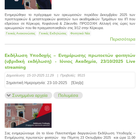
Ενημερώθηκε το πρόγραμμα των ορκωμοσιών περιόδου Δεκεμβρίου 2025 των
προπτυχιακών & μεταπτυχιακών φοιτητών των ακαδημαϊκών Τμημάτων του ΙΠ που
εδρεύουν σε Κέρκυρα, Κεφαλονιά & Ζάκυνθο. ΠΡΟΣΟΧΗ: Αλλαγή στις ώρες των
ορκωμοσιών που θα πραγματοποιηθούν στις 3/12 στην Κέρκυρα.
Γενικές Ανακοινώσεις
Γενικές Εκδηλώσεις
Φοιτητικά Νέα
Περισσότερα
Εκδήλωση Υποδοχής – Ενημέρωσης πρωτοετών φοιτητών
(υβριδική εκδήλωση) - Ιόνιος Ακαδημία, 23/10/2025 Live
streaming
Δημοσίευση:
15-10-2025 11:29
|
Προβολές:
9515
Σημαντική Ημερομηνία:
23-10-2025
[Έληξε]
Συνημμένα αρχεία
Πολυμέσα
Σας ενημερώνουμε ότι το Ιόνιο Πανεπιστήμιο διοργανώνει Εκδήλωση Υποδοχής –
Ενημέρωσης πρωτοετών φοιτητών την Πέμπτη 23 Οκτωβρίου 2025 και ώρα 11.00