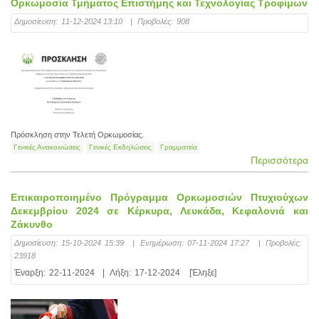
Ορκωμοσία Τμήματος Επιστήμης και Τεχνολογίας Τροφίμων
Δημοσίευση:
11-12-2024 13:10
|
Προβολές:
908
Πρόσκληση στην Τελετή Ορκωμοσίας.
Γενικές Ανακοινώσεις
Γενικές Εκδηλώσεις
Γραμματεία
Περισσότερα
Επικαιροποιημένο Πρόγραμμα Ορκωμοσιών Πτυχιούχων
Δεκεμβρίου 2024 σε Κέρκυρα, Λευκάδα, Κεφαλονιά και
Ζάκυνθο
Δημοσίευση:
15-10-2024 15:39
|
Ενημέρωση:
07-11-2024 17:27
|
Προβολές:
23918
Έναρξη:
22-11-2024
|
Λήξη:
17-12-2024
[Έληξε]