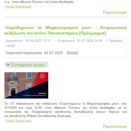
π.μ. στην αίθουσα Τελετών της Ιονίου Ακαδημίας.
Γενικές Εκδηλώσεις
Περισσότερα
«Συμπληρώνω το Μηχανογραφικό μου» - Ενημερωτική
εκδήλωση του Ιονίου Πανεπιστημίου [Πρόγραμμα]
Δημοσίευση:
30-06-2025 17:17
|
Ενημέρωση:
02-07-2025 16:56
|
Προβολές:
14790
Σημαντική Ημερομηνία:
04-07-2025
[Έληξε]
Συνημμένα αρχεία
Το Ι.Π. διοργανώνει την εκδήλωση «Συμπληρώνω το Μηχανογραφικό μου», στις
4/7/2025 και ώρα 11:00, στην Αίθουσα Τελετών της Ιονίου Ακαδημίας, με τη
συνεργασία της Περιφερειακής Διεύθυνσης Εκπαίδευσης Ιονίων Νήσων και
της Διεύθυνσης Β'θμιας Εκπαίδευσης Κέρκυρας.
Γενικές Εκδηλώσεις
Περισσότερα