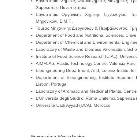
Εργαστήριο Χημείας-Φυσικοχημείας-Βιοχημείας Τρ
Χαροκόπειο Πανεπιστήμιο
Εργαστήριο Οργανικής Χημικής Τεχνολογίας, Το
Μηχανικών, Ε.Μ.Π.
Τομέας Μηχανικής Διεργασιών & Περιβάλλοντος, Τμ
Department of Food and Nutritional Sciences, Univer
Department of Chemical and Environmental Engineer
Laboratory of Waste and Biomass Valorisation, Scho
Institute of Food Science Research (CIAL), Univer
AIMPLAS, Plastic Technology Centre, València Parc 
Bioengineering Department, ATB, Leibniz-Institut f
Department of Bioengineering, Instituto Superior T
Lisbon, Portugal.
Laboratory of Aromatic and Medicinal Plants, Centre
L'Università degli Studi di Roma Unitelma Sapienza (
Université Cadi Ayyad (UCA), Morocco
Εργαστήριο Εδαφολογίας