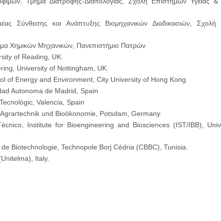
οφίμων, Τμήμα Διατροφής-Διαιτολογίας, Σχολή Επιστημών Υγείας &
μέας Σύνθεσης και Ανάπτυξης Βιομηχανικών Διαδικασιών, Σχολή
ήμα Χημικών Μηχανικών, Πανεπιστήμιο Πατρών
sity of Reading, UK.
ing, University of Nottingham, UK.
ol of Energy and Environment, City University of Hong Kong
sidad Autonoma de Madrid, Spain
Tecnològic, Valencia, Spain
ür Agrartechnik und Bioökonomie, Potsdam, Germany.
écnico, Institute for Bioengineering and Biosciences (IST/IBB), Univ
 de Biotechnologie, Technopole Borj Cédria (CBBC), Tunisia.
Unitelma), Italy.