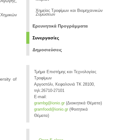
 Αγωγής,
Χημείας Τροφίμων και Βιομηχανικών
 Χημικών
Ζυμώσεων
Ερευνητικά Προγράμματα
Συνεργασίες
Δημοσιεύσεις
Τμήμα Επιστήμης και Τεχνολογίας
Τροφίμων
ersity of
Αργοστόλι, Κεφαλονιά ΤΚ 28100,
τηλ:26710-27101
E-mail:
grambg@ionio.gr
(Διοικητικά Θέματα)
gramfood@ionio.gr
(Φοιτητικά
Θέματα)