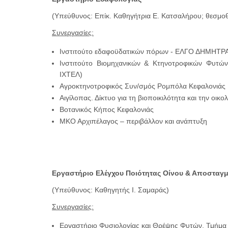
(Υπεύθυνος: Επίκ. Καθηγήτρια Ε. Κατσαλήρου; θεσμο
Συνεργασίες:
Ινστιτούτο εδαφοϋδατικών πόρων - ΕΛΓΟ ΔΗΜΗΤΡΑ
Ινστιτούτο Βιομηχανικών & Κτηνοτροφικών Φυτ
ΙΧΤΕΛ)
Αγροκτηνοτροφικός Συν/σμός Ρομπόλα Κεφαλονιάς
Αιγίλοπας. Δίκτυο για τη βιοποικιλότητα και την οικ
Βοτανικός Κήπος Κεφαλονιάς
ΜΚΟ Αρχιπέλαγος – περιβάλλον και ανάπτυξη
Εργαστήριο Ελέγχου Ποιότητας Οίνου & Αποσταγ
(Υπεύθυνος: Καθηγητής Ι. Σαμαράς)
Συνεργασίες:
Εργαστήριο Φυσιολογίας και Θρέψης Φυτών, Τμήμα