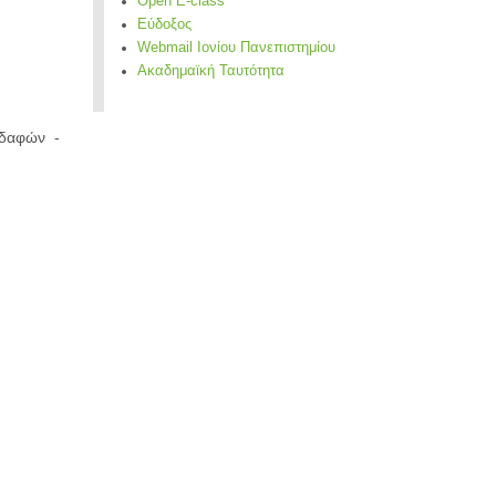
Open E-class
Εύδοξος
Webmail Ιονίου Πανεπιστημίου
Ακαδημαϊκή Ταυτότητα
Εδαφών -