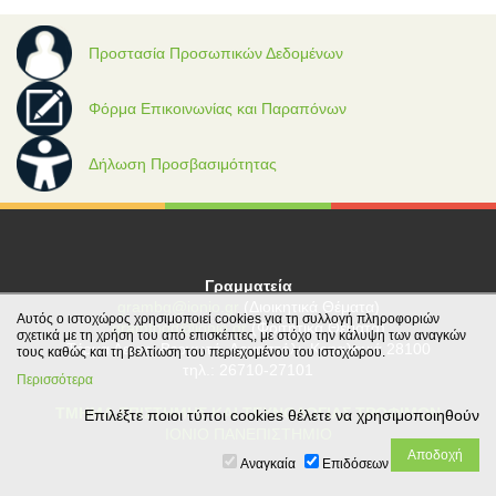
Προστασία Προσωπικών Δεδομένων
Φόρμα Επικοινωνίας και Παραπόνων
Δήλωση Προσβασιμότητας
Γραμματεία
grambg@ionio.gr
(Διοικητικά Θέματα)
Αυτός ο ιστοχώρος χρησιμοποιεί cookies για τη συλλογή πληροφοριών
gramfood@ionio.gr
(Φοιτητικά Θέματα)
σχετικά με τη χρήση του από επισκέπτες, με στόχο την κάλυψη των αναγκών
Tέρμα Λεωφ. Βεργωτή, Αργοστόλι, Κεφαλονιά 28100
τους καθώς και τη βελτίωση του περιεχομένου του ιστοχώρου.
τηλ.: 26710-27101
Περισσότερα
ΤΜΗΜΑ ΕΠΙΣΤΗΜΗΣ ΚΑΙ ΤΕΧΝΟΛΟΓΙΑΣ ΤΡΟΦΙΜΩΝ
Επιλέξτε ποιοι τύποι cookies θέλετε να χρησιμοποιηθούν
ΙΟΝΙΟ ΠΑΝΕΠΙΣΤΗΜΙΟ
Αναγκαία
Επιδόσεων