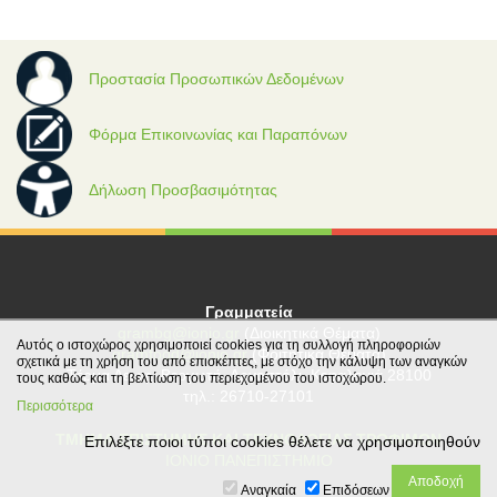
Προστασία Προσωπικών Δεδομένων
Φόρμα Επικοινωνίας και Παραπόνων
Δήλωση Προσβασιμότητας
Γραμματεία
grambg@ionio.gr
(Διοικητικά Θέματα)
Αυτός ο ιστοχώρος χρησιμοποιεί cookies για τη συλλογή πληροφοριών
gramfood@ionio.gr
(Φοιτητικά Θέματα)
σχετικά με τη χρήση του από επισκέπτες, με στόχο την κάλυψη των αναγκών
Tέρμα Λεωφ. Βεργωτή, Αργοστόλι, Κεφαλονιά 28100
τους καθώς και τη βελτίωση του περιεχομένου του ιστοχώρου.
τηλ.: 26710-27101
Περισσότερα
ΤΜΗΜΑ ΕΠΙΣΤΗΜΗΣ ΚΑΙ ΤΕΧΝΟΛΟΓΙΑΣ ΤΡΟΦΙΜΩΝ
Επιλέξτε ποιοι τύποι cookies θέλετε να χρησιμοποιηθούν
ΙΟΝΙΟ ΠΑΝΕΠΙΣΤΗΜΙΟ
Αναγκαία
Επιδόσεων