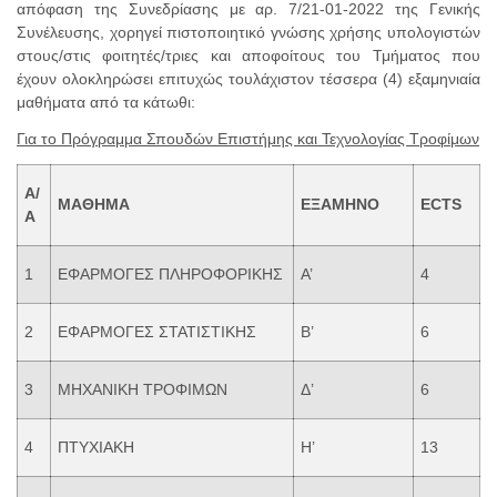
απόφαση της Συνεδρίασης με αρ. 7/21-01-2022 της Γενικής
Συνέλευσης,
χορηγεί
πιστοποιητικό γνώσης χρήσης υπολογιστών
στους/στις φοιτητές/τριες και αποφοίτους του Τμήματος που
έχουν ολοκληρώσει επιτυχώς τουλάχιστον τέσσερα (4) εξαμηνιαία
μαθήματα από τα κάτωθι:
Για το Πρόγραμμα Σπουδών Επιστήμης και Τεχνολογίας Τροφίμων
Α/
ΜΑΘΗΜΑ
ΕΞΑΜΗΝΟ
ECTS
Α
1
ΕΦΑΡΜΟΓΕΣ ΠΛΗΡΟΦΟΡΙΚΗΣ
Α’
4
2
ΕΦΑΡΜΟΓΕΣ ΣΤΑΤΙΣΤΙΚΗΣ
Β’
6
3
ΜΗΧΑΝΙΚΗ ΤΡΟΦΙΜΩΝ
Δ’
6
4
ΠΤΥΧΙΑΚΗ
Η’
13