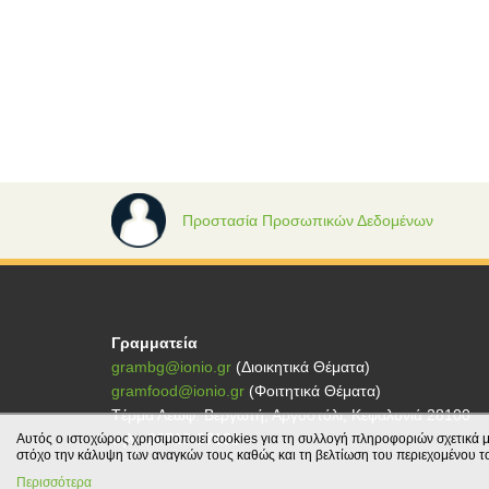
Προστασία Προσωπικών Δεδομένων
Γραμματεία
grambg@ionio.gr
(Διοικητικά Θέματα)
gramfood@ionio.gr
(Φοιτητικά Θέματα)
Tέρμα Λεωφ. Βεργωτή, Αργοστόλι, Κεφαλονιά 28100
τηλ.: 26710-27101
Αυτός ο ιστοχώρος χρησιμοποιεί cookies για τη συλλογή πληροφοριών σχετικά μ
στόχο την κάλυψη των αναγκών τους καθώς και τη βελτίωση του περιεχομένου τ
Περισσότερα