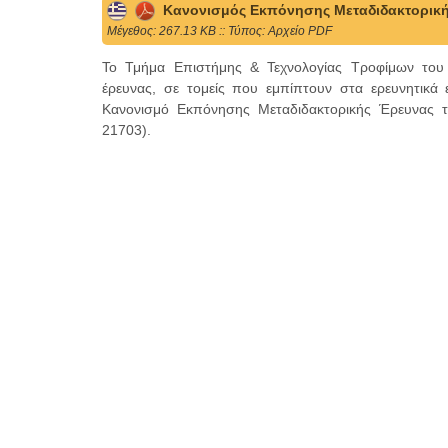
Κανονισμός Εκπόνησης Μεταδιδακτορική
Mέγεθος: 267.13 KB :: Τύπος: Αρχείο PDF
Το Τμήμα Επιστήμης & Τεχνολογίας Τροφίμων του Ι
έρευνας, σε τομείς που εμπίπτουν στα ερευνητικά 
Κανονισμό Εκπόνησης Μεταδιδακτορικής Έρευνας το
21703).