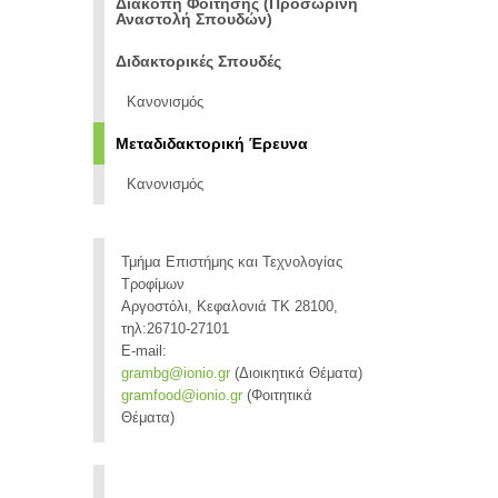
Διακοπή Φοίτησης (Προσωρινή
Αναστολή Σπουδών)
Διδακτορικές Σπουδές
Κανονισμός
Μεταδιδακτορική Έρευνα
Κανονισμός
Τμήμα Επιστήμης και Τεχνολογίας
Τροφίμων
Αργοστόλι, Κεφαλονιά ΤΚ 28100,
τηλ:26710-27101
E-mail:
grambg@ionio.gr
(Διοικητικά Θέματα)
gramfood@ionio.gr
(Φοιτητικά
Θέματα)