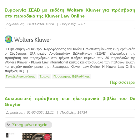
Συμφωνία ΣΕΑΒ με εκδότη Wolters Kluwer για πρόσβαση
στα περιοδικά της Kluwer Law Online
Δημοσίευση:
14-03-2024 12:24
|
Προβολές:
7807
Η Βιβλιοθήκη και Κέντρο Πληροφόρησης του Ιονίου Πανεπιστημίου σας ενημερώνει ότι
ο Σύνδεσμος Ελληνικών Ακαδημαϊκών Βιβλιοθηκών (ΣΕΑΒ) εξασφάλισε την
πρόσβαση στο περιεχόμενο στο τρέχον πλήρες κείμενο των 30 περιοδικών της
Wolters Kluwer - Kluwer Law International καθώς και στο σύνολο των παλαιών τόμων
και τευχών αυτών μέσω της πλατφόρμας Kluwer Law Online. H Kluwer Law Online
παρέχει μια (...)
Γενικές Ανακοινώσεις
Έρευνα
Προσκτήσεις Βιβλιοθήκης
Περισσότερα
Δοκιμαστική πρόσβαση στα ηλεκτρονικά βιβλία του De
Gruyter
Δημοσίευση:
01-02-2024 12:11
|
Προβολές:
16734
Συνημμένα αρχεία