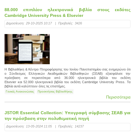
88.000 επιπλέον ηλεκτρονικά βιβλία στους εκδότες
Cambridge University Press & Elsevier
Δημοσίευση:
29-10-2025 10:17
|
Προβολές:
3426
Η Βιβλιοθήκη & Κέντρο Πληροφόρησης του Ιονίου Πανεπιστημίου σας ενημερώνει ότι
ο Σύνδεσμος Ελληνικών Ακαδημαϊκών Βιβλιοθηκών (ΣΕΑΒ) εξασφάλισε την
πρόσβαση σε περισσότερα από 36.000 ηλεκτρονικά βιβλία του εκδότη
Elsevier και 52.000 ηλεκτρονικά βιβλία του εκδότη Cambridge University Press. Τα
βιβλία αυτά καλύπτουν όλες τις επιστήμες.
Γενικές Ανακοινώσεις
Προσκτήσεις Βιβλιοθήκης
Περισσότερα
JSTOR Essential Collection: Υπογραφή σύμβασης ΣΕΑΒ για
την πρόσβαση στην πολυθεματική πηγή
Δημοσίευση:
13-05-2024 11:05
|
Προβολές:
14237