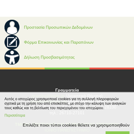
Προστασία Προσωπικών Δεδομένων
Φόρμα Επικοινωνίας και Παραπόνων
Δήλωση Προσβασιμότητας
Γραμματεία
grambg@ionio.gr
(Διοικητικά Θέματα)
Αυτός ο ιστοχώρος χρησιμοποιεί cookies για τη συλλογή πληροφοριών
gramfood@ionio.gr
(Φοιτητικά Θέματα)
σχετικά με τη χρήση του από επισκέπτες, με στόχο την κάλυψη των αναγκών
Tέρμα Λεωφ. Βεργωτή, Αργοστόλι, Κεφαλονιά 28100
τους καθώς και τη βελτίωση του περιεχομένου του ιστοχώρου.
τηλ.: 26710-27101
Περισσότερα
ΤΜΗΜΑ ΕΠΙΣΤΗΜΗΣ ΚΑΙ ΤΕΧΝΟΛΟΓΙΑΣ ΤΡΟΦΙΜΩΝ
Επιλέξτε ποιοι τύποι cookies θέλετε να χρησιμοποιηθούν
ΙΟΝΙΟ ΠΑΝΕΠΙΣΤΗΜΙΟ