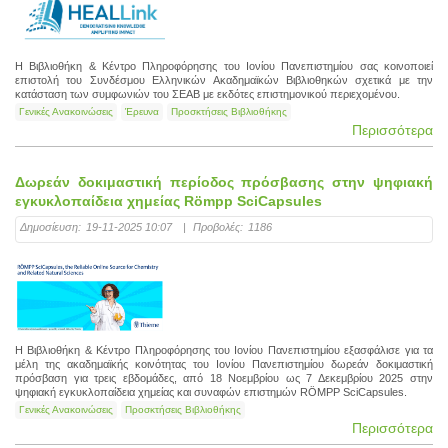
Η Βιβλιοθήκη & Κέντρο Πληροφόρησης του Ιονίου Πανεπιστημίου σας κοινοποιεί
επιστολή του Συνδέσμου Ελληνικών Ακαδημαϊκών Βιβλιοθηκών σχετικά με την
κατάσταση των συμφωνιών του ΣΕΑΒ με εκδότες επιστημονικού περιεχομένου.
Γενικές Ανακοινώσεις
Έρευνα
Προσκτήσεις Βιβλιοθήκης
Περισσότερα
Δωρεάν δοκιμαστική περίοδος πρόσβασης στην ψηφιακή
εγκυκλοπαίδεια χημείας Römpp SciCapsules
Δημοσίευση:
19-11-2025 10:07
|
Προβολές:
1186
Η Βιβλιοθήκη & Κέντρο Πληροφόρησης του Ιονίου Πανεπιστημίου εξασφάλισε για τα
μέλη της ακαδημαϊ­κής κοινότητας του Ιονίου Πανεπιστημίου δωρεάν δοκιμαστική
πρόσβαση για τρεις εβδομάδες, από 18 Νοεμβρίου ως 7 Δεκεμβρίου 2025 στην
ψηφιακή εγκυκλοπαίδεια χημείας και συναφών επιστημών RÖMPP SciCapsules.
Γενικές Ανακοινώσεις
Προσκτήσεις Βιβλιοθήκης
Περισσότερα