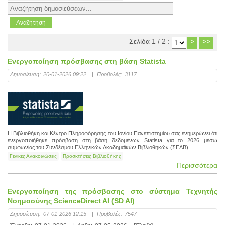
Σελίδα 1 / 2 :
>
>>
Ενεργοποίηση πρόσβασης στη βάση Statista
Δημοσίευση:
20-01-2026 09:22
|
Προβολές:
3117
Η Βιβλιοθήκη και Κέντρο Πληροφόρησης του Ιονίου Πανεπιστημίου σας ενημερώνει ότι
ενεργοποιήθηκε πρόσβαση στη βάση δεδομένων Statista για το 2026 μέσω
συμφωνίας του Συνδέσμου Ελληνικών Ακαδημαϊκών Βιβλιοθηκών (ΣΕΑΒ).
Γενικές Ανακοινώσεις
Προσκτήσεις Βιβλιοθήκης
Περισσότερα
Eνεργοποίηση της πρόσβασης στο σύστημα Τεχνητής
Νοημοσύνης ScienceDirect AI (SD AI)
Δημοσίευση:
07-01-2026 12:15
|
Προβολές:
7547