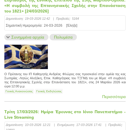
«Η συμβολή της Επτανησιακής Σχολής στην Επανάσταση
του 1821» [24/03/2026]
Δημοσίευση:
19-03-2026 12:42
|
Προβολές:
5164
Σημαντική Ημερομηνία:
24-03-2026
[Έληξε]
Συνημμένα αρχεία
Πολυμέσα
Ο Πρύτανης του ΙΠ Καθηγητής Ανδρέας Φλώρος σας προσκαλεί στην ομιλία της κας
Σωτηρίας -Λητώς Αλεξάκη, Επικ. Καθηγήτριας του ΤΞΓΜΔ του με θέμα: «Η συμβολή
της Επτανησιακής Σχολής στην Επανάσταση του 1821», στις 24 Μαρτίου 2026 και
ώρα 12:00 μ.μ.
Γενικές Ανακοινώσεις
Γενικές Εκδηλώσεις
Περισσότερα
Τρίτη 17/03/2026: Ημέρα Έρευνας στο Ιόνιο Πανεπιστήμιο -
Live Streaming
Δημοσίευση:
10-03-2026 12:21
|
Ενημέρωση:
17-03-2026 17:41
|
Προβολές:
10890