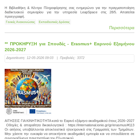
Η Βιβλιοθήκη & Κέντρο Πληροφόρησης σας ενημερώνει για την πραγματοποίηση
διαδικτυακού σεμιναρίου για την υπηρεσία LeapSpace στις 28/5. Απαιτείται
προεγγραφή.
Γενικές Ανακοινώσεις
Εκπαιδευτικές Δράσεις
Περισσότερα
** ΠΡΟΚΗΡΥΞΗ για Σπουδές - Erasmus+ Εαρινού Εξαμήνου
2026-2027
Δημοσίευση:
12-05-2026 09:03
|
Προβολές:
3372
ΑΙΤΗΣΕΙΣ ΓΙΑ ΚΙΝΗΤΙΚΟΤΗΤΑ κατά το Εαρινό εξάμηνο ακαδημαϊκού έτους 2026–2027
Οδηγίες & απαραίτητα δικαιολογητικά : https://international.ionio.gr/gr/erasmus/#113
Οι αιτήσεις υποβάλλονται αποκλειστικά ηλεκτρονικά στις Γραμματείς των Τμημάτων.
Μην χάσετε την ευκαιρία να αποκτήσετε ακαδημαϊκή εμπειρία και να σπουδάσετε σε
συνεργαζόμενα πανεπιστήμια του Εξωτερικού.