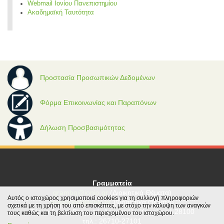
Webmail Ιονίου Πανεπιστημίου
Ακαδημαϊκή Ταυτότητα
Προστασία Προσωπικών Δεδομένων
Φόρμα Επικοινωνίας και Παραπόνων
Δήλωση Προσβασιμότητας
Γραμματεία
grambg@ionio.gr
(Διοικητικά Θέματα)
Αυτός ο ιστοχώρος χρησιμοποιεί cookies για τη συλλογή πληροφοριών
gramfood@ionio.gr
(Φοιτητικά Θέματα)
σχετικά με τη χρήση του από επισκέπτες, με στόχο την κάλυψη των αναγκών
Tέρμα Λεωφ. Βεργωτή, Αργοστόλι, Κεφαλονιά 28100
τους καθώς και τη βελτίωση του περιεχομένου του ιστοχώρου.
τηλ.: 26710-27101