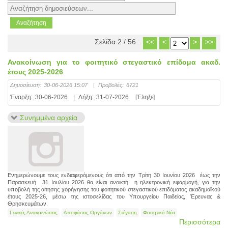
Σελίδα 2 / 56 :
<<
<
>
>>
Ανακοίνωση για το φοιτητικό στεγαστικό επίδομα ακαδ.
έτους 2025-2026
Δημοσίευση:
30-06-2026 15:07
|
Προβολές:
6721
Έναρξη:
30-06-2026
|
Λήξη:
31-07-2026
[Έληξε]
Συνημμένα αρχεία
Ενημερώνουμε τους ενδιαφερόμενους ότι από την Τρίτη 30 Ιουνίου 2026 έως την
Παρασκευή 31 Ιουλίου 2026 θα είναι ανοικτή η ηλεκτρονική εφαρμογή, για την
υποβολή της αίτησης χορήγησης του φοιτητικού στεγαστικού επιδόματος ακαδημαϊκού
έτους 2025-26, μέσω της ιστοσελίδας του Υπουργείου Παιδείας, Έρευνας &
Θρησκευμάτων.
Γενικές Ανακοινώσεις
Αποφάσεις Οργάνων
Στέγαση
Φοιτητικά Νέα
Περισσότερα