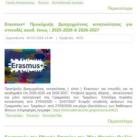
Γενικές Ανακοινώσεις
Έρευνα
Εκπαιδευτικές Δράσεις
Περισσότερα
Erasmus+ Προκήρυξη βραχυχρόνιας κινητικότητας για
σπουδές ακαδ. έτους : 2025-2026 & 2026-2027
Δημοσίευση:
30-03-2026 14:44
|
Προβολές:
4033
Προκήρυξη βραχυχρόνιας κινητικότητας ( short ) Erasmus+ για σπουδές για τα
ακαδημαϊκά έτη 2025-2026 και 2026-2027. Υποβολή αρχικής αίτησης , αποκλειστικά
και μόνο ηλεκτρονικά στις Γραμματείες των Τμημάτων. Επιλέξιμη περίοδος
κινητικότητας από 27/03/2026 – 31/07/2027 Έναρξη υποβολής αιτήσεων στις
Γραμματείες των Τμημάτων: από 27/03/2026 και μέχρι εξαντλήσεως των διαθέσιμων
θέσεων πληροφορίες έγγραφα :
https://international.ionio.gr/gr/erasmus/#111
Προκηρύξεις
Erasmus
Φοιτητικά Νέα
Περισσότερα
Εορτασμός της Εθνικής Επετείου της 25ης Μαρτίου-Ομιλία: