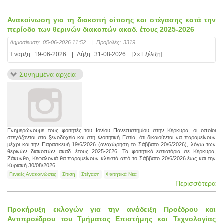
Ανακοίνωση για τη διακοπή σίτισης και στέγασης κατά την
περίοδο των θερινών διακοπών ακαδ. έτους 2025-2026
Δημοσίευση:
05-06-2026 11:52
|
Προβολές:
3319
Έναρξη:
19-06-2026
|
Λήξη:
31-08-2026
[Σε Εξέλιξη]
Συνημμένα αρχεία
Ενημερώνουμε τους φοιτητές του Ιονίου Πανεπιστημίου στην Κέρκυρα, οι οποίοι
στεγάζονται στα ξενοδοχεία και στη Φοιτητική Εστία, ότι δικαιούνται να παραμείνουν
μέχρι και την Παρασκευή 19/6/2026 (αναχώρηση το Σάββατο 20/6/2026), λόγω των
θερινών διακοπών ακαδ. έτους 2025-2026. Τα φοιτητικά εστιατόρια σε Κέρκυρα,
Ζάκυνθο, Κεφαλονιά θα παραμείνουν κλειστά από το Σάββατο 20/6/2026 έως και την
Κυριακή 30/08/2026.
Γενικές Ανακοινώσεις
Σίτιση
Στέγαση
Φοιτητικά Νέα
Περισσότερα
Προκήρυξη εκλογών για την ανάδειξη Προέδρου και
Αντιπροέδρου του Τμήματος Επιστήμης και Τεχνολογίας