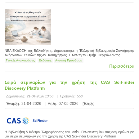
ΝΕΑ ΕΚΔΟΣΗ της Βιβλιοθήκης. Δημοσιεύτηκε η "Ελληνική Βιβλιογραφία Συντήρησης
Ανόργανων Υλικών" της Αν. Καθηγήτριας Π. Μαντή του Τμήμ. Περιβάλλοντος
Γενικές Ανακοινώσεις
Εκδόσεις
Ανοικτή Πρόσβαση
Περισσότερα
Σειρά σεμιναρίων για την χρήση της CAS SciFinder
Discovery Platform
Δημοσίευση:
21-04-2026 13:56
|
Προβολές:
556
Έναρξη:
21-04-2026
|
Λήξη:
07-05-2026
[Έληξε]
Η Βιβλιοθήκη & Κέντρο Πληροφόρησης του Ιονίου Πανεπιστημίου σας ενημερώνει για
μία σειρά σεμιναρίων για την χρήση της CAS SciFinder Discovery Platform