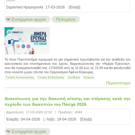
Σημαντική Ημερομηνία:
17-03-2026
[Έληξε]
Συνημμένα αρχεία
Πολυμέσα
Το Ιόνιο Πανεπιστήμιο προχωρά σε μια σημαντική πρωτοβουλία για την ανάδειξη του
ερευνητικού και επιστημονικού του έργου, διοργανώνοντας την «Ημέρα Έρευνας»,
που θα πραγματοποιηθεί στις 17/3/2026 από τις 11:00 έως τις 21:00 και θα φιλοξενηθεί
στον κλειστό χώρο (τέντα) του Οργανισμού Λιμένα Κέρκυρας.
Γενικές Ανακοινώσεις
Γενικές Εκδηλώσεις
Συνέδρια
Έρευνα
Περισσότερα
Ανακοίνωση για την διακοπή σίτισης και στέγασης κατά την
περίοδο των διακοπών του Πάσχα 2026
Δημοσίευση:
17-03-2026 12:52
|
Προβολές:
4044
Έναρξη:
04-04-2026
|
Λήξη:
18-04-2026
[Έληξε]
Συνημμένα αρχεία