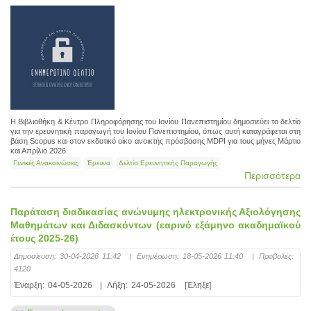
Η Βιβλιοθήκη & Κέντρο Πληροφόρησης του Ιονίου Πανεπιστημίου δημοσιεύει το δελτίο
για την ερευνητική παραγωγή του Ιονίου Πανεπιστημίου, όπως αυτή καταγράφεται στη
βάση Scopus και στον εκδοτικό οίκο ανοικτής πρόσβασης MDPI για τους μήνες Μάρτιο
και Απρίλιο 2026.
Γενικές Ανακοινώσεις
Έρευνα
Δελτία Ερευνητικής Παραγωγής
Περισσότερα
Παράταση διαδικασίας ανώνυμης ηλεκτρονικής Αξιολόγησης
Μαθημάτων και Διδασκόντων (εαρινό εξάμηνο ακαδημαϊκού
έτους 2025-26)
Δημοσίευση:
30-04-2026 11:42
|
Ενημέρωση:
18-05-2026 11:40
|
Προβολές:
4120
Έναρξη:
04-05-2026
|
Λήξη:
24-05-2026
[Έληξε]