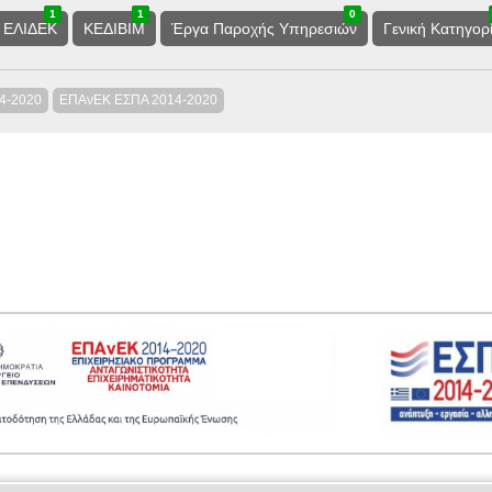
1
0
1
1
0
1
0
2
2
ΕΛΙΔΕΚ
ΚΕΔΙΒΙΜ
Έργα Παροχής Υπηρεσιών
Γενική Κατηγορ
14-2020
ΕΠΑνΕΚ ΕΣΠΑ 2014-2020