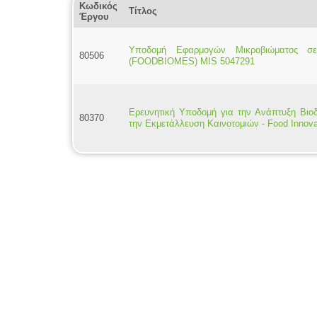
Κωδικός
Τίτλος
Έργου
Υποδομή Εφαρμογών Μικροβιώματος σε
80506
(FOODBIOMES) MIS 5047291
Ερευνητική Υποδομή για την Ανάπτυξη Βιο
80370
την Εκμετάλλευση Καινοτομιών - Food Innov