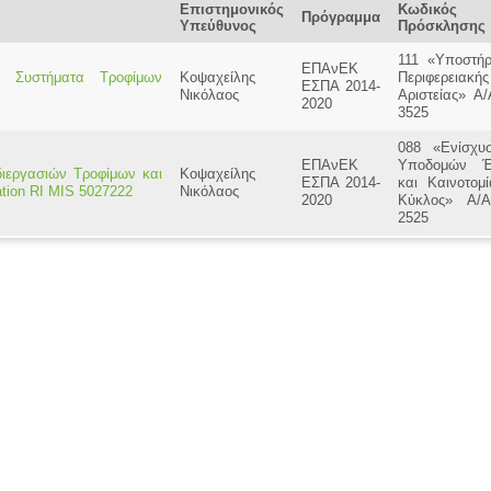
Επιστημονικός
Κωδικός
Πρόγραμμα
Υπεύθυνος
Πρόσκλησης
111 «Υποστήρ
ΕΠΑνΕΚ
 Συστήματα Τροφίμων
Κοψαχείλης
Περιφερειακής
ΕΣΠΑ 2014-
Νικόλαος
Αριστείας» Α
2020
3525
088 «Ενίσχυ
ΕΠΑνΕΚ
Υποδομών Έ
διεργασιών Τροφίμων και
Κοψαχείλης
ΕΣΠΑ 2014-
και Καινοτομ
ation RI MIS 5027222
Νικόλαος
2020
Κύκλος» Α/
2525