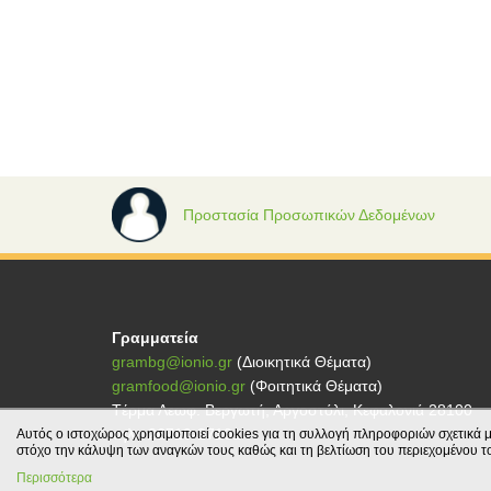
Προστασία Προσωπικών Δεδομένων
Γραμματεία
grambg@ionio.gr
(Διοικητικά Θέματα)
gramfood@ionio.gr
(Φοιτητικά Θέματα)
Tέρμα Λεωφ. Βεργωτή, Αργοστόλι, Κεφαλονιά 28100
τηλ.: 26710-27101
Αυτός ο ιστοχώρος χρησιμοποιεί cookies για τη συλλογή πληροφοριών σχετικά μ
στόχο την κάλυψη των αναγκών τους καθώς και τη βελτίωση του περιεχομένου τ
Περισσότερα