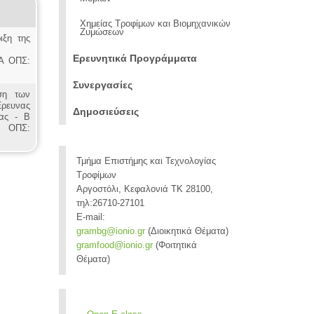
Χημείας Τροφίμων και Βιομηχανικών
Ζυμώσεων
ιξη της
Ερευνητικά Προγράμματα
/Α ΟΠΣ:
Συνεργασίες
ση των
ρευνας
Δημοσιεύσεις
ίας - Β
Α ΟΠΣ:
Τμήμα Επιστήμης και Τεχνολογίας
Τροφίμων
Αργοστόλι, Κεφαλονιά ΤΚ 28100,
τηλ:26710-27101
E-mail:
grambg@ionio.gr
(Διοικητικά Θέματα)
gramfood@ionio.gr
(Φοιτητικά
Θέματα)