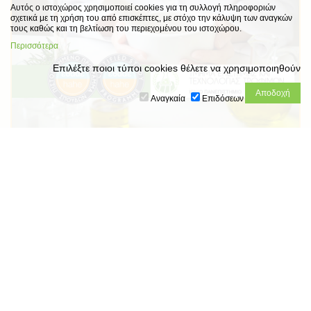
Αυτός ο ιστοχώρος χρησιμοποιεί cookies για τη συλλογή πληροφοριών
σχετικά με τη χρήση του από επισκέπτες, με στόχο την κάλυψη των αναγκών
τους καθώς και τη βελτίωση του περιεχομένου του ιστοχώρου.
Περισσότερα
Επιλέξτε ποιοι τύποι cookies θέλετε να χρησιμοποιηθούν
Αναγκαία
Επιδόσεων
Πιστοποίηση του Προγράμματος Σπουδών του
Τμήματος Επιστήμης & Τεχνολογίας Τροφίμων
του Ιονίου Πανεπιστημίου, με πλήρη
συμμόρφωση (full compliance) και στα 12
κριτήρια ποιότητας
Ενημέρωση του Προέδρου του Τμήματος Επιστήμης και
Τεχνολογίας Τροφίμων