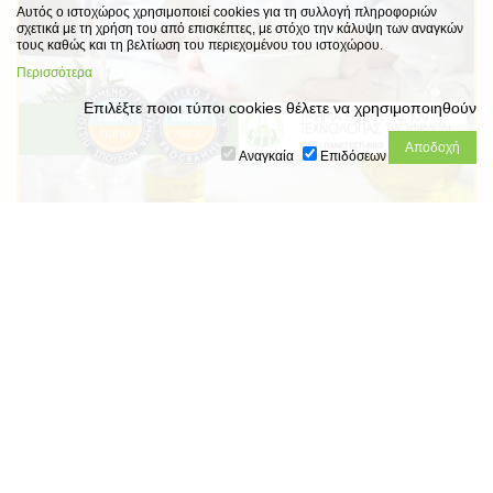
Αυτός ο ιστοχώρος χρησιμοποιεί cookies για τη συλλογή πληροφοριών
σχετικά με τη χρήση του από επισκέπτες, με στόχο την κάλυψη των αναγκών
τους καθώς και τη βελτίωση του περιεχομένου του ιστοχώρου.
Περισσότερα
Επιλέξτε ποιοι τύποι cookies θέλετε να χρησιμοποιηθούν
Αναγκαία
Επιδόσεων
Πιστοποίηση του Προγράμματος Σπουδών του
Τμήματος Επιστήμης & Τεχνολογίας Τροφίμων
του Ιονίου Πανεπιστημίου, με πλήρη
συμμόρφωση (full compliance) και στα 12
κριτήρια ποιότητας
Ενημέρωση του Προέδρου του Τμήματος Επιστήμης και
Τεχνολογίας Τροφίμων